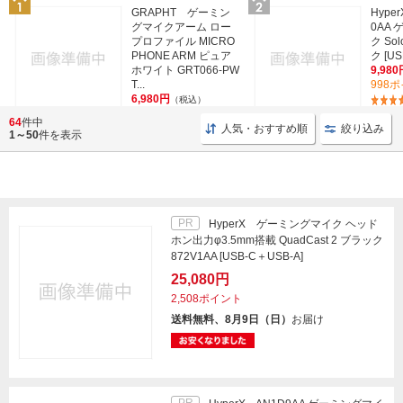
GRAPHT ゲーミン
Hype
グマイクアーム ロー
0AA
プロファイル MICRO
ク Sol
PHONE ARM ピュア
ク [US
ホワイト GRT066-PW
9,980
T...
998
6,980円
（税込）
70ポイント
64
件中
人気・おすすめ順
絞り込み
1～50
件を表示
PR
HyperX ゲーミングマイク ヘッド
ホン出力φ3.5mm搭載 QuadCast 2 ブラック
872V1AA [USB-C＋USB-A]
25,080円
2,508ポイント
送料無料、8月9日（日）
お届け