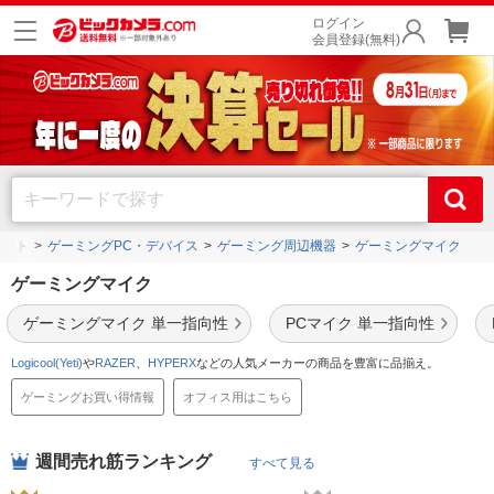
ログイン
会員登録(無料)
ソフト
ゲーミングPC・デバイス
ゲーミング周辺機器
ゲーミングマイク
ゲーミングマイク
ゲーミングマイク 単一指向性
PCマイク 単一指向性
Logicool(Yeti)
や
RAZER
、
HYPERX
などの人気メーカーの商品を豊富に品揃え。
ゲーミングお買い得情報
オフィス用はこちら
週間売れ筋ランキング
すべて見る