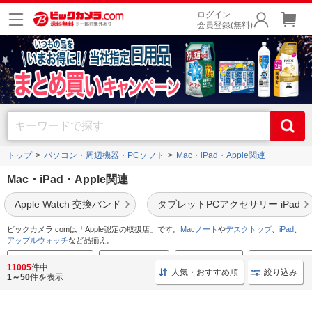
ログイン
会員登録(無料)
トップ
パソコン・周辺機器・PCソフト
Mac・iPad・Apple関連
Mac・iPad・Apple関連
Apple Watch 交換バンド
タブレットPCアクセサリー iPad
ビックカメラ.comは「Apple認定の取扱店」です。
Macノート
や
デスクトップ
、
iPad
、
アップルウォッチ
など品揃え。
M5搭載 MacBook Pro
M4搭載 Mac mini
iPad Airはこちら
iPad mini（A17 
11005
件中
人気・おすすめ順
絞り込み
1～50
件を表示