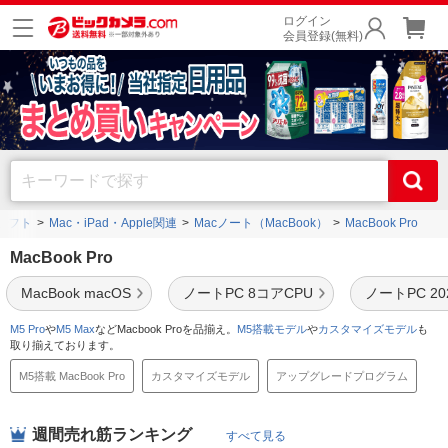
ログイン
会員登録(無料)
ソフト
Mac・iPad・Apple関連
Macノート（MacBook）
MacBook Pro
MacBook Pro
MacBook macOS
ノートPC 8コアCPU
ノートPC 2
M5 Pro
や
M5 Max
などMacbook Proを品揃え。
M5搭載モデル
や
カスタマイズモデル
も
取り揃えております。
M5搭載 MacBook Pro
カスタマイズモデル
アップグレードプログラム
週間売れ筋ランキング
すべて見る