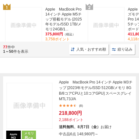
Apple MacBook Pro
App
14インチ Apple M5チ
ズモデ
ップ搭載モデル [2025
Pro 1
年モデル/SSD 1TB/メ
5チッ
モリ24GB/1...
ボードモ
375,800円
411,8
（税込）
3,758ポイント
4,11
(8)
77
件中
人気・おすすめ順
絞り込み
1～50
件を表示
Apple MacBook Pro 14インチ Apple M3チ
ップ [2023年モデル/SSD 512GB/メモリ 8G
B/8コアCPUと10コアGPU] スペースグレイ
MTL73J/A
(8)
218,800円
2,188ポイント
送料無料、8月7日（金）
お届け
中古品6点
148,980円～