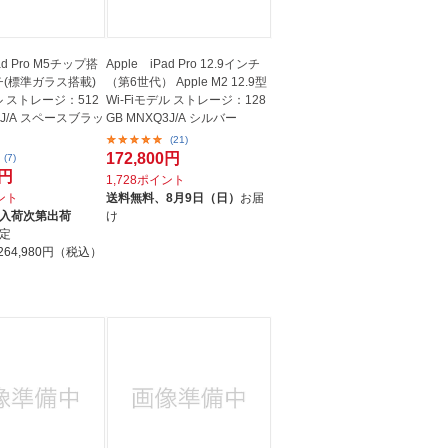
ad Pro M5チップ搭
Apple iPad Pro 12.9インチ
チ(標準ガラス搭載)
（第6世代） Apple M2 12.9型
デル ストレージ：512
Wi-Fiモデル ストレージ：128
GB MNXQ3J/A シルバー
(21)
172,800円
(7)
0円
1,728ポイント
イント
送料無料、
8月9日（日）
お届
入荷次第出荷
け
定
264,980円（税込）