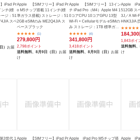
iPad Pr
Apple 【SIMフリー】iPad Pr
Apple 【SIMフリー】 13イン
Apple iP
インチ(標
o M5チップ搭載 11インチ(標
チ iPad Pro（M4）Apple M4 1
512GB 
レージ：51
準ガラス搭載) ストレージ：51
0コアCPU 10コアGPU 13型
3J／A Wi
Y4J/A スペ
2GB eSIMのみ ME2Q4J/A ス
Wi-Fi + Cellularモデル eSIMの
HNK3J/A [
ペースブラック
み ストレージ：1TB 標準ガラ
ス搭...
184,30
(1)
(4)
279,800円
341,800円
1,843ポ
2,798ポイント
3,418ポイント
送料無料、
（日）
お届
送料無料、
8月9日（日）
お届
送料無料、
8月9日（日）
お届
け
け
け
1 第3世代 1
Apple 【SIMフリー】iPad Pr
Apple iPad Pro M5チップ搭
Apple iP