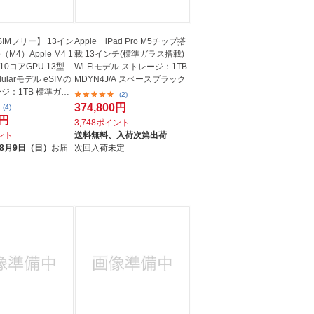
【SIMフリー】 13イン
Apple iPad Pro M5チップ搭
ro（M4）Apple M4 1
載 13インチ(標準ガラス搭載)
10コアGPU 13型
Wi-Fiモデル ストレージ：1TB
ellularモデル eSIMの
MDYN4J/A スペースブラック
ジ：1TB 標準ガラ
(2)
374,800円
(4)
0円
3,748ポイント
イント
送料無料、
入荷次第出荷
8月9日（日）
お届
次回入荷未定