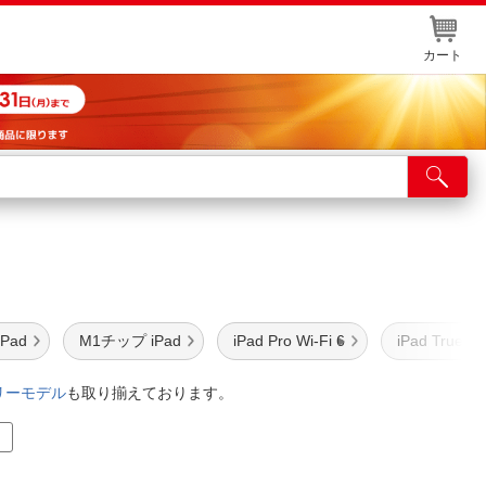
カート
店舗サービス
ット取り置き
イントカードWEB登録
舗情報・店舗一覧
Pad
M1チップ iPad
iPad Pro Wi-Fi 6
iPad TrueTo
取り寄せ品入荷状況照会
フリーモデル
も取り揃えております。
ら