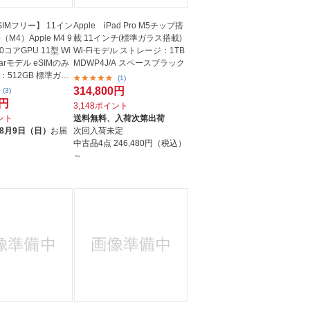
【SIMフリー】 11イン
Apple iPad Pro M5チップ搭
ro（M4）Apple M4 9
載 11インチ(標準ガラス搭載)
0コアGPU 11型 Wi
Wi-Fiモデル ストレージ：1TB
lularモデル eSIMのみ
MDWP4J/A スペースブラック
512GB 標準ガラ
(1)
314,800円
(3)
0円
3,148ポイント
イント
送料無料、
入荷次第出荷
8月9日（日）
お届
次回入荷未定
中古品4点
246,480円（税込）
～