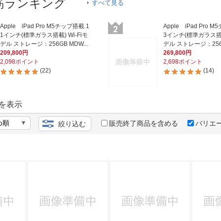
法
筋ランキング
すべて見る
よくある質問・お問合せ
I
ご利用規約
Apple iPad Pro M5チップ搭載 1
Apple iPad Pro 
1インチ(標準ガラス搭載) Wi-Fiモ
3インチ(標準ガラス搭載)
デル ストレージ：256GB MDW...
209,800円
269,800円
2,098ポイント
2,698ポイント
(22)
(14)
E
を表示
販売終了商品を含める
バリエ
絞り込む