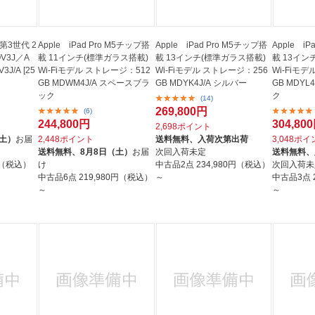
1 第3世代 2
Apple iPad Pro M5チップ搭
Apple iPad Pro M5チップ搭
Apple iP
V3J／A
載 11インチ(標準ガラス搭載)
載 13インチ(標準ガラス搭載)
載 13イン
3J/A [25
Wi-Fiモデル ストレージ：512
Wi-Fiモデル ストレージ：256
Wi-Fiモ
GB MDWM4J/A スペースブラ
GB MDYK4J/A シルバー
GB MDYL4J/A スペースブラッ
ック
ク
(14)
269,800円
(6)
244,800円
304,80
2,698ポイント
（土）
お届
2,448ポイント
送料無料、
入荷次第出荷
3,048ポ
送料無料、
8月8日（土）
お届
次回入荷未定
送料無料、
円（税込）
け
中古品2点
234,980円（税込）
次回入荷未
中古品6点
219,980円（税込）
～
中古品3点
～
～