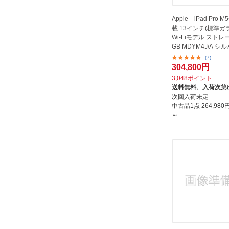
Apple iPad Pro
載 13インチ(標準ガ
Wi-Fiモデル ストレ
GB MDYM4J/A シ
(7)
304,800円
3,048ポイント
送料無料、
入荷次第
次回入荷未定
中古品1点
264,98
～