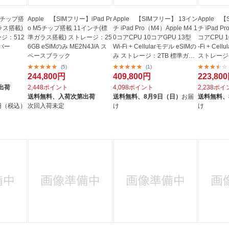
 M5チップ搭
Apple 【SIMフリー】iPad Pr
Apple 【SIMフリー】 13イン
Apple 
ラス搭載)
o M5チップ搭載 11インチ(標
チ iPad Pro（M4）Apple M4 1
チ iPad P
ージ：512
準ガラス搭載) ストレージ：25
0コアCPU 10コアGPU 13型
コアCPU 1
ルバー
6GB eSIMのみ ME2N4J/A ス
Wi-Fi + Cellularモデル eSIMの
-Fi + Cel
ペースブラック
み ストレージ：2TB 標準ガラ
ストレージ：
ス搭...
ス...
(5)
(1)
244,800円
409,800円
223,80
出荷
2,448ポイント
4,098ポイント
2,238ポ
送料無料、
入荷次第出荷
送料無料、
8月9日（日）
お届
送料無料、
0円（税込）
次回入荷未定
け
け