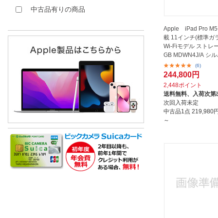
中古品有りの商品
Apple iPad Pro
載 11インチ(標準ガ
Wi-Fiモデル ストレ
GB MDWN4J/A 
(6)
244,800円
2,448ポイント
送料無料、
入荷次第
次回入荷未定
中古品1点
219,98
～