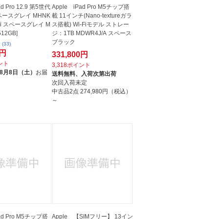
ad Pro 12.9 第5世代
Apple iPad Pro M5チップ搭
スペースグレイ MHNK
載 11インチ(Nano-textureガラ
-Fi スペースグレイ M
ス搭載) Wi-Fiモデル ストレー
512GB]
ジ：1TB MDWR4J/A スペース
ブラック
(33)
0円
331,800円
イント
3,318ポイント
8月8日（土）
お届
送料無料、
入荷次第出荷
次回入荷未定
中古品2点
274,980円（税込）
～
ad Pro M5チップ搭
Apple 【SIMフリー】 13イン