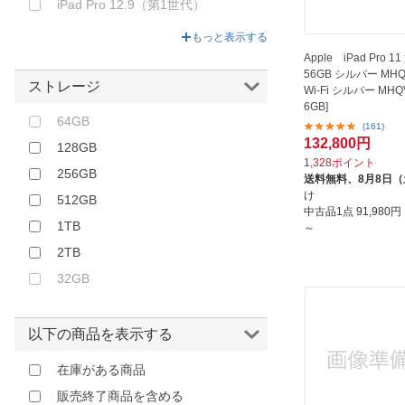
iPad Pro 12.9（第1世代）
iPad Pro 11.0（第4世代）
もっと表示する
iPad Pro 11.0（第3世代）
Apple iPad Pro 1
56GB シルバー MHQ
iPad Pro 11.0（第2世代）
ストレージ
Wi-Fi シルバー MHQV
6GB]
iPad Pro 11.0
64GB
(161)
iPad Pro 10.5
132,800円
128GB
iPad Pro 9.7
1,328ポイント
256GB
送料無料、
8月8日
け
512GB
中古品1点
91,980
1TB
～
2TB
32GB
以下の商品を表示する
在庫がある商品
販売終了商品を含める