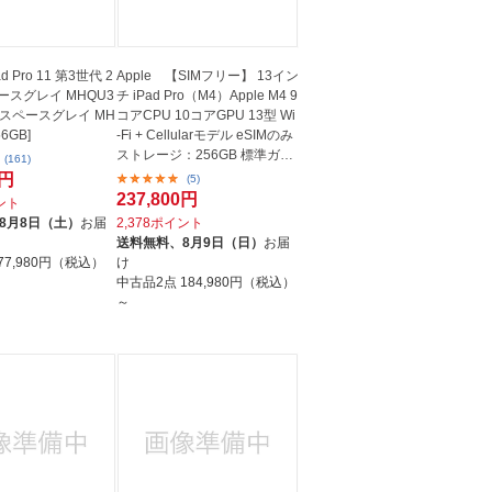
ad Pro 11 第3世代 2
Apple 【SIMフリー】 13イン
ペースグレイ MHQU3
チ iPad Pro（M4）Apple M4 9
Fi スペースグレイ MH
コアCPU 10コアGPU 13型 Wi
56GB]
-Fi + Cellularモデル eSIMのみ
ストレージ：256GB 標準ガラ
(161)
ス...
0円
(5)
237,800円
イント
8月8日（土）
お届
2,378ポイント
送料無料、
8月9日（日）
お届
77,980円（税込）
け
中古品2点
184,980円（税込）
～