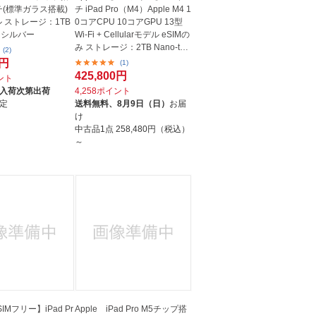
チ(標準ガラス搭載)
チ iPad Pro（M4）Apple M4 1
デル ストレージ：1TB
0コアCPU 10コアGPU 13型
A シルバー
Wi-Fi + Cellularモデル eSIMの
み ストレージ：2TB Nano-text
(2)
ure...
0円
(1)
425,800円
イント
入荷次第出荷
4,258ポイント
定
送料無料、
8月9日（日）
お届
け
中古品1点
258,480円（税込）
～
SIMフリー】iPad Pr
Apple iPad Pro M5チップ搭