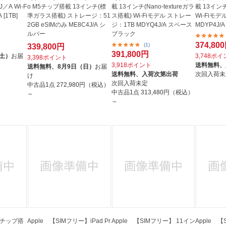
／A Wi-F
o M5チップ搭載 13インチ(標
載 13インチ(Nano-textureガラ
載 13イン
[1TB]
準ガラス搭載) ストレージ：51
ス搭載) Wi-Fiモデル ストレー
Wi-Fiモ
2GB eSIMのみ ME8C4J/A シ
ジ：1TB MDYQ4J/A スペース
MDYP4J/
ルバー
ブラック
374,80
(1)
339,800円
391,800円
（土）
お届
3,748ポ
3,398ポイント
3,918ポイント
送料無料、
送料無料、
8月9日（日）
お届
送料無料、
入荷次第出荷
次回入荷未
け
次回入荷未定
中古品1点
272,980円（税込）
中古品1点
313,480円（税込）
～
～
 M5チップ搭
Apple 【SIMフリー】iPad Pr
Apple 【SIMフリー】 11イン
Apple 【