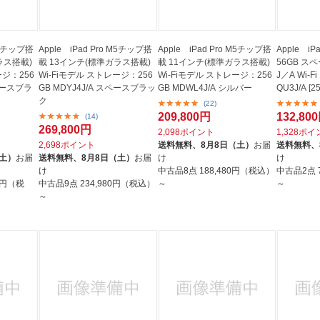
 M5チップ搭
Apple iPad Pro M5チップ搭
Apple iPad Pro M5チップ搭
Apple iP
ラス搭載)
載 13インチ(標準ガラス搭載)
載 11インチ(標準ガラス搭載)
56GB ス
ージ：256
Wi-Fiモデル ストレージ：256
Wi-Fiモデル ストレージ：256
J／A Wi-
GB MDYJ4J/A スペースブラッ
GB MDWL4J/A シルバー
QU3J/A [2
ク
(22)
209,800円
132,80
(14)
269,800円
2,098ポイント
1,328ポ
2,698ポイント
送料無料、
8月8日（土）
お届
送料無料、
（土）
お届
送料無料、
8月8日（土）
お届
け
け
け
中古品8点
188,480円（税込）
中古品2点
80円（税
中古品9点
234,980円（税込）
～
～
～