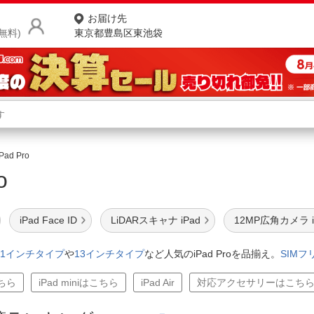
お届け先
無料)
東京都豊島区東池袋
商品をさがす
ランキングからさがす
ネ
iPad Pro
Pro
カテゴリ一覧からさがす
ポ
店
iPad Face ID
LiDARスキャナ iPad
12MP広角カメラ i
お
11インチタイプ
や
13インチタイプ
など人気のiPad Proを品揃え。
SIM
お客様サポート
こちら
iPad miniはこちら
iPad Air
対応アクセサリーはこち
ご利用ガイド