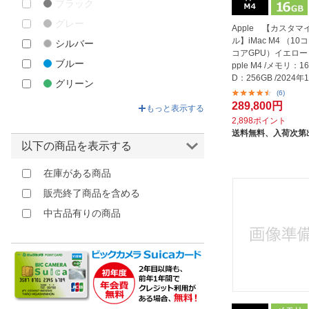
ブラック
グレー
Apple 【カスタマ
ル】iMac M4 （10コ
シルバー
コアGPU）イエロー [2
ブルー
pple M4 /メモリ：16
D：256GB /2024
グリーン
ル]
(6)
イエロー
289,800円
もっと表示する
2,898ポイント
オレンジ
送料無料、
入荷次第
ピンク
以下の商品を表示する
パープル
在庫がある商品
販売終了商品を含める
中古品有りの商品