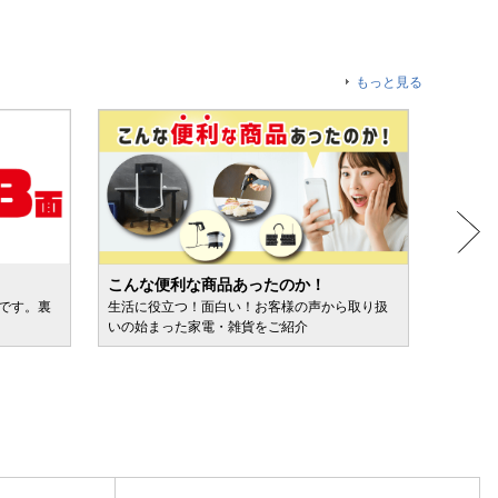
もっと見る
こんな便利な商品あったのか！
人気売
ルです。裏
生活に役立つ！面白い！お客様の声から取り扱
カテゴ
いの始まった家電・雑貨をご紹介
けます