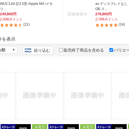
法
よくある質問・お問合せ
WUC3J/A [23.5型 /Apple M4 /メモ
ax ディスプレイなし
リ...
GB ス...
I
249,800円
278,800円
ご利用規約
2,498ポイント
2,788ポイント
(21)
(24)
件を表示
E
販売終了商品を含める
バリエ
絞り込む