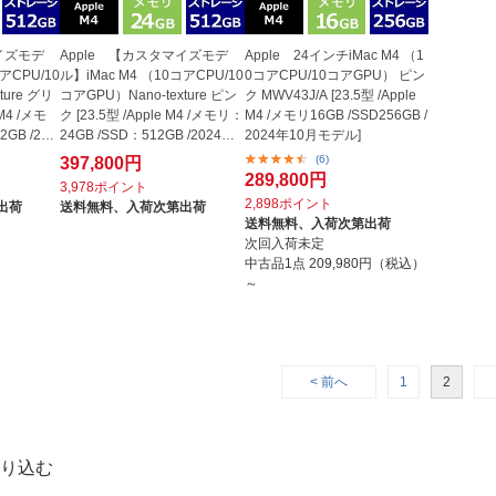
イズモデ
Apple 【カスタマイズモデ
Apple 24インチiMac M4 （1
アCPU/10
ル】iMac M4 （10コアCPU/10
0コアCPU/10コアGPU） ピン
ture グリ
コアGPU）Nano-texture ピン
ク MWV43J/A [23.5型 /Apple
 M4 /メモ
ク [23.5型 /Apple M4 /メモリ：
M4 /メモリ16GB /SSD256GB /
GB /202
24GB /SSD：512GB /2024年1
2024年10月モデル]
0月モ...
(6)
397,800円
289,800円
3,978ポイント
2,898ポイント
出荷
送料無料、
入荷次第出荷
送料無料、
入荷次第出荷
次回入荷未定
中古品1点
209,980円（税込）
～
< 前へ
1
2
り込む