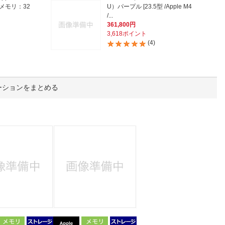
人窓口
 メモリ：32
U）パープル [23.5型 /Apple M4
/...
R情報
361,800円
3,618ポイント
(4)
nglish / 中文
ーションをまとめる