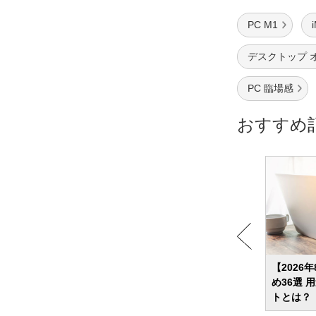
PC M1
デスクトップ 
PC 臨場感
おすすめ
すめラ
【2026年】プリンターのおすすめ15選 気
【2026
・ワン
になる選び方とは？コスパのよい家庭用
め36選
モデルも紹介！
トとは？