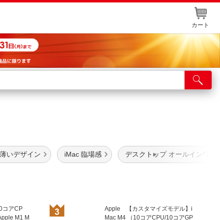
カート
店舗サービス
ット取り置き
イントカードWEB登録
舗情報・店舗一覧
 薄いデザイン
iMac 臨場感
デスクトップ オールインワン
取り寄せ品入荷状況照会
 10コアCP
Apple 【カスタマイズモデル】i
ple M1 M
Mac M4 （10コアCPU/10コアGP