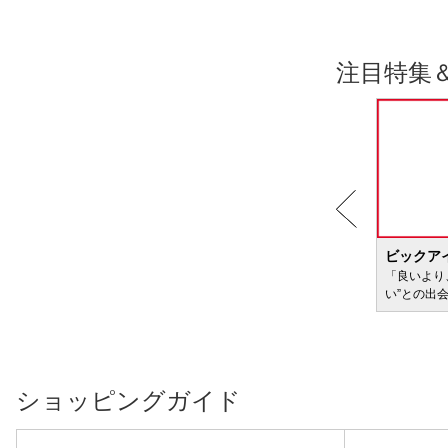
注目特集
BIC WAVE
ビックア
サービ
「どきどき・わくわく」をさまざまなコンテン
「良いより
ツに載せてお届けします
い”との出
ショッピングガイド