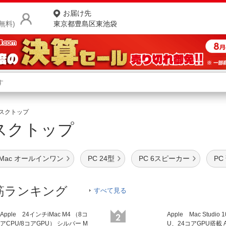
お届け先
無料)
東京都豊島区東池袋
商品をさがす
ランキングからさがす
ネ
デスクトップ
デスクトップ
カテゴリ一覧からさがす
ポ
店
iMac オールインワン
PC 24型
PC 6スピーカー
PC
お
お客様サポート
筋ランキング
すべて見る
ご利用ガイド
Apple 24インチiMac M4 （8コ
Apple Mac Studio
アCPU/8コアGPU） シルバー M
U、24コアGPU搭載 Ap