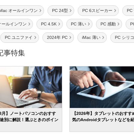
iMac オールインワン
PC 24型
PC 6スピーカー
PC
オールインワン
PC 4.5K
PC 薄い
PC 感動
P
PC ユニファイ
2024年 PC
iMac 薄い
PC シリ
記事特集
年8月】ノートパソコンのおすす
【2026年】タブレットのおすすめ
 用途別に解説！選ぶときのポイン
気のAndroidタブレットなどを