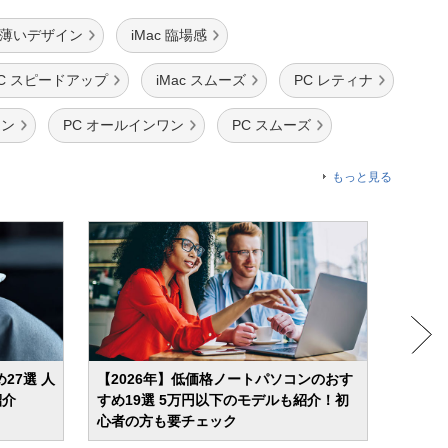
 薄いデザイン
iMac 臨場感
C スピードアップ
iMac スムーズ
PC レティナ
コン
PC オールインワン
PC スムーズ
もっと見る
27選 人
【2026年】低価格ノートパソコンのおす
【20
紹介
すめ19選 5万円以下のモデルも紹介！初
選 次
心者の方も要チェック
魅力と