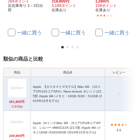
284ポイント
318,800円
1,580円
店在庫有り 2～3日出
3,188ポイント
158ポイント
荷
在庫あり
在庫あり
(1)
一緒に買う
一緒に買う
一緒に買う
類似の商品と比較
商品
商品名
レビュー
モ
Apple
【カスタマイズモデル】iMac M4 （10コ
アCPU/10コアGPU）Nano-texture オレンジ [23.
-
5型 /Apple M4 /メモリ：16GB /SSD：512GB /2
024年10月モデル]
361,800円
3,618pt
Apple
24インチiMac M4 （8コアCPU/8コアGP
U） シルバー MWUC3J/A [23.5型 /Apple M4 /メ
4.6
モリ16GB /SSD256GB /2024年10月モデル]
249,800円