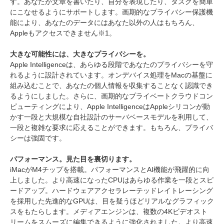
す。あなたが文章を書いたり、自分を表現したり、タスクを簡単
にこなせるようにサポートします。画期的なプライバシー保護機
能により、あなたのデータにはあなた以外の人はもちろん、
Appleもアクセスできません※1。
大きな可能性には、大きなプライバシーを。
Apple Intelligenceは、あらゆる段階であなたのプライバシーを守
れるように設計されています。オンデバイス処理をMacの基盤に
組み込むことで、あなたの個人情報を収集することなく認識でき
るようにしました。さらに、画期的なプライベートクラウドコン
ピューティングにより、Apple IntelligenceはAppleシリコンが動
かす一段と大規模な自社設計のサーバベースモデルを利用して、
一段と複雑な要求に応えることができます。もちろん、プライバ
シーは強固です。
パフォーマンス。見た目を裏切ります。
iMacがM4チップを搭載。パフォーマンスとAI機能が飛躍的に向
上しました。より高速になったCPUはあらゆる作業を一段とスピ
ードアップ。ハードウェアアクセラレーテッドレイトレーシング
を採用した先進的なGPUは、目を疑うほどリアルなグラフィック
スをもたらします。メディアエンジンは、複数の4Kビデオスト
リームをスムーズに編集できるように強化されました。より高速