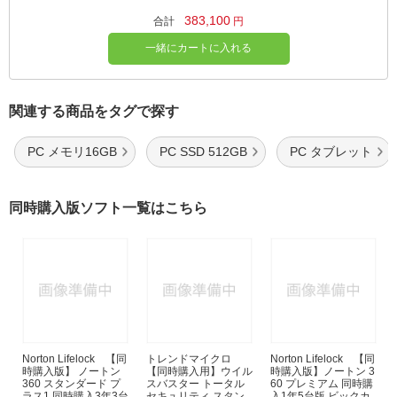
383,100
合計
円
一緒にカートに入れる
関連する商品をタグで探す
PC メモリ16GB
PC SSD 512GB
PC タブレット
同時購入版ソフト一覧はこちら
Norton Lifelock 【同
トレンドマイクロ
Norton Lifelock 【同
時購入版】 ノートン
【同時購入用】ウイル
時購入版】ノートン 3
360 スタンダード プ
スバスター トータル
60 プレミアム 同時購
ラス1 同時購入3年3台
セキュリティ スタン
入1年5台版 ビックカ