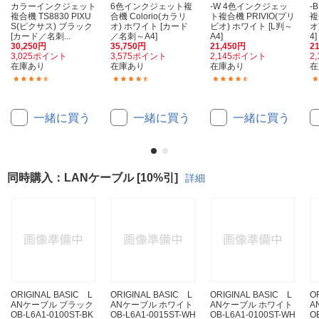
カラーインクジェット
6色インクジェット複
-W 4色インクジェッ
-
複合機 TS8830 PIXU
合機 Colorio(カラリ
ト複合機 PRIVIO(プリ
複
S(ピクサス) ブラック
オ) ホワイト [カード
ビオ) ホワイト [L判～
オ
[カード／名刺...
／名刺～A4]
A4]
4]
30,250円
35,750円
21,450円
2
3,025ポイント
3,575ポイント
2,145ポイント
2
在庫あり
在庫あり
在庫あり
在
(40)
(62)
(25)
一緒に買う
一緒に買う
一緒に買う
同時購入：LANケーブル [10%引]
詳細
ORIGINAL BASIC L
ORIGINAL BASIC L
ORIGINAL BASIC L
O
ANケーブル ブラック
ANケーブル ホワイト
ANケーブル ホワイト
A
OB-L6A1-0100ST-BK
OB-L6A1-0015ST-WH
OB-L6A1-0100ST-WH
O