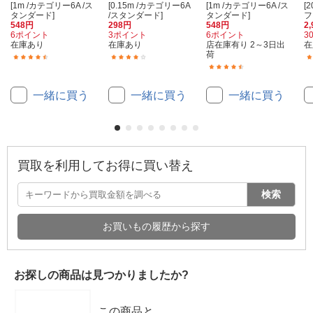
[1m /カテゴリー6A /ス
[0.15m /カテゴリー6A
[1m /カテゴリー6A /ス
[
タンダード]
/スタンダード]
タンダード]
フ
548円
298円
548円
2
6ポイント
3ポイント
6ポイント
3
在庫あり
在庫あり
店在庫有り 2～3日出
在
荷
(42)
(18)
(42)
一緒に買う
一緒に買う
一緒に買う
買取を利用してお得に買い替え
検索
お買いもの履歴から探す
お探しの商品は見つかりましたか?
この商品と