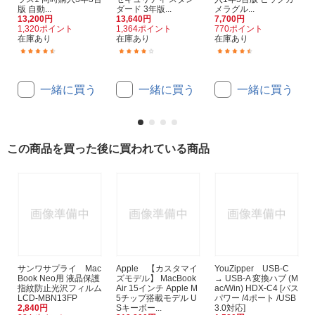
版 自動...
ダード 3年版...
メラグル...
13,200円
13,640円
7,700円
1,320ポイント
1,364ポイント
770ポイント
在庫あり
在庫あり
在庫あり
(165)
(31)
(33)
一緒に買う
一緒に買う
一緒に買う
この商品を買った後に買われている商品
サンワサプライ Mac
Apple 【カスタマイ
YouZipper USB-C
Book Neo用 液晶保護
ズモデル】 MacBook
→ USB-A 変換ハブ (M
指紋防止光沢フィルム
Air 15インチ Apple M
ac/Win) HDX-C4 [バス
LCD-MBN13FP
5チップ搭載モデル U
パワー /4ポート /USB
2,840円
Sキーボー...
3.0対応]