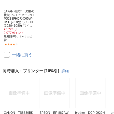
JAPANNEXT USB-C
接続 PCモニター JN-I
PS238FHDR-C65W-
HSP [23.8型 /フルHD
(1920×1080) /ワイ...
20,770円
2,077ポイント
店在庫有り 2～3日出
荷
(9)
一緒に買う
同時購入：プリンター [10%引]
詳細
CANON TS8830BK
EPSON EP-887AW
brother DCP-J929N
b