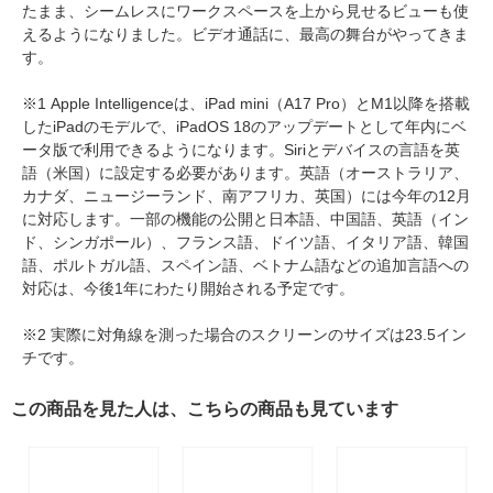
たまま、シームレスにワークスペースを上から見せるビューも使
えるようになりました。ビデオ通話に、最高の舞台がやってきま
す。
※1 Apple Intelligenceは、iPad mini（A17 Pro）とM1以降を搭載
したiPadのモデルで、iPadOS 18のアップデートとして年内にベ
ータ版で利用できるようになります。Siriとデバイスの言語を英
語（米国）に設定する必要があります。英語（オーストラリア、
カナダ、ニュージーランド、南アフリカ、英国）には今年の12月
に対応します。一部の機能の公開と日本語、中国語、英語（イン
ド、シンガポール）、フランス語、ドイツ語、イタリア語、韓国
語、ポルトガル語、スペイン語、ベトナム語などの追加言語への
対応は、今後1年にわたり開始される予定です。
※2 実際に対角線を測った場合のスクリーンのサイズは23.5イン
チです。
この商品を見た人は、こちらの商品も見ています