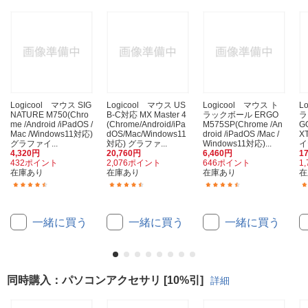
Logicool マウス SIG
Logicool マウス US
Logicool マウス ト
L
NATURE M750(Chro
B-C対応 MX Master 4
ラックボール ERGO
ラ
me /Android /iPadOS /
(Chrome/Android/iPa
M575SP(Chrome /An
G
Mac /Windows11対応)
dOS/Mac/Windows11
droid /iPadOS /Mac /
X
グラファイ...
対応) グラファ...
Windows11対応)...
イ
4,320円
20,760円
6,460円
1
432ポイント
2,076ポイント
646ポイント
1
在庫あり
在庫あり
在庫あり
在
(126)
(45)
(91)
一緒に買う
一緒に買う
一緒に買う
同時購入：パソコンアクセサリ [10%引]
詳細