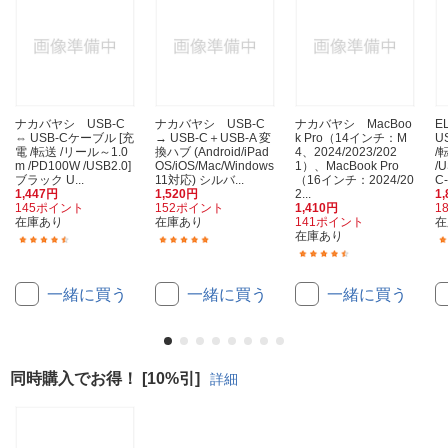
ナカバヤシ USB-C
ナカバヤシ USB-C
ナカバヤシ MacBoo
E
⇔ USB-Cケーブル [充
→ USB-C＋USB-A 変
k Pro（14インチ：M
U
電 /転送 /リール～1.0
換ハブ (Android/iPad
4、2024/2023/202
/
m /PD100W /USB2.0]
OS/iOS/Mac/Windows
1）、MacBook Pro
/
ブラック U...
11対応) シルバ...
（16インチ：2024/20
C
1,447円
1,520円
2...
1
145ポイント
152ポイント
1,410円
1
在庫あり
在庫あり
141ポイント
在
在庫あり
(4)
(1)
(10)
一緒に買う
一緒に買う
一緒に買う
同時購入でお得！ [10%引]
詳細