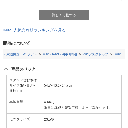
詳しく比較する
iMac 人気売れ筋ランキングを見る
商品について
ン・周辺機器・PCソフト
Mac・iPad・Apple関連
Macデスクトップ
iMac
商品スペック
スタンド含む本体
サイズ(幅×高さ×
54.7×46.1×14.7cm
奥行)mm
本体重量
4.44kg
重量は構成と製造工程によって異なります。
モニタサイズ
23.5型