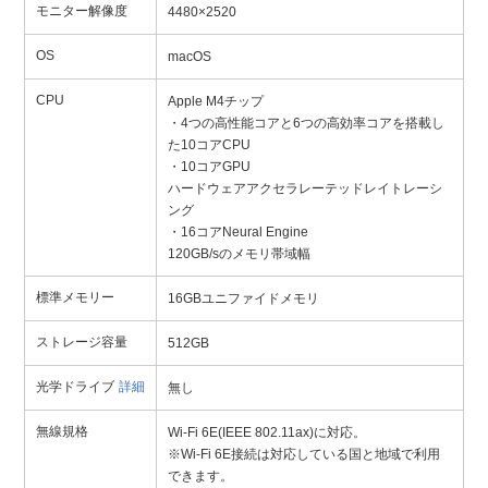
モニター解像度
4480×2520
OS
macOS
CPU
Apple M4チップ
・4つの高性能コアと6つの高効率コアを搭載し
た10コアCPU
・10コアGPU
ハードウェアアクセラレーテッドレイトレーシ
ング
・16コアNeural Engine
120GB/sのメモリ帯域幅
標準メモリー
16GBユニファイドメモリ
ストレージ容量
512GB
光学ドライブ
詳細
無し
無線規格
Wi-Fi 6E(IEEE 802.11ax)に対応。
※Wi-Fi 6E接続は対応している国と地域で利用
できます。