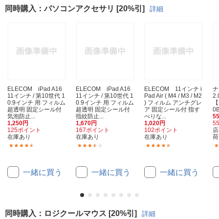
同時購入：パソコンアクセサリ [20%引]
詳細
ELECOM iPad A16
ELECOM iPad A16
ELECOM 11インチ i
ナ
11インチ / 第10世代 1
11インチ / 第10世代 1
Pad Air ( M4 / M3 / M2
2
0.9インチ 用 フィルム
0.9インチ 用 フィルム
) フィルム アンチグレ
【
超透明 固定シール付
超透明 固定シール付
ア 固定シール付 指す
0
気泡防止...
指紋防止...
べりな...
5
1,250円
1,670円
1,020円
5
125ポイント
167ポイント
102ポイント
店
在庫あり
在庫あり
在庫あり
荷
(6)
(6)
(3)
一緒に買う
一緒に買う
一緒に買う
同時購入：ロジクールマウス [20%引]
詳細