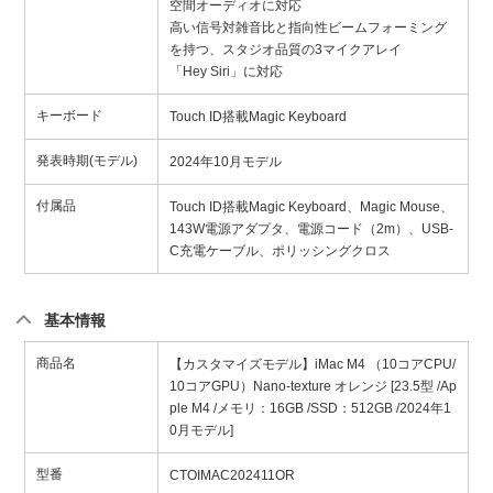
空間オーディオに対応
高い信号対雑音比と指向性ビームフォーミング
を持つ、スタジオ品質の3マイクアレイ
「Hey Siri」に対応
キーボード
Touch ID搭載Magic Keyboard
発表時期(モデル)
2024年10月モデル
付属品
Touch ID搭載Magic Keyboard、Magic Mouse、
143W電源アダプタ、電源コード（2m）、USB-
C充電ケーブル、ポリッシングクロス
基本情報
商品名
【カスタマイズモデル】iMac M4 （10コアCPU/
10コアGPU）Nano-texture オレンジ [23.5型 /Ap
ple M4 /メモリ：16GB /SSD：512GB /2024年1
0月モデル]
型番
CTOIMAC202411OR