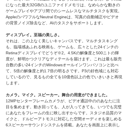
になった最大32GBのユニファイドメモリは、なめらかな動きの
ゲームプレイやアプリ間でのシームレスなマルチタスクを実現。
AppleのパワフルなNeutral Engineは、写真の自動補正やビデオ
の背景ノイズ除去など、AIのタスクをサポートします。
ディスプレイ。至福の美しさ。
それは、この上なく美しいキャンバスです。マルチタスキング
も、臨場感あふれる映画も、ゲームも、広々とした24インチの
Retinaディスプレイでどうぞ※2。4.5Kの解像度と500ニトの輝
度が、鮮明かつクリアなディテールを届けます。これは最も販売
台数の多い24インチのWindowsオールインワンパソコンと比べ
て、5倍の解像度と約1.7倍の明るさです。P3の好色域にも対応
しているので、見るもの全てを10億色以上の色でいきいきと再現
します。
カメラ。マイク。スピーカー。舞台の用意ができました。
12MPセンターフレームカメラが、ビデオ通話中ののあなたに注
目を集めます。動き回っても、人が入ってきても、いつでも完璧
にあなたをフレームの生に映し出すからです。スタジオ品質のマ
イクと、ドルビーアトモスに対応した空間オーディオを楽しめる
6スピーカーサウンドシステムを搭載。あなたを画面上に表示し