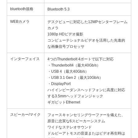
bluetooth規格
Bluetooth 5.3
WEBカメラ
デスクビューに対応した12MPセンターフレーム
カメラ
1080p HDビデオ撮影
コンピューテショナルビデオを活用した先進的
な画像信号プロセッサ
インターフェイス
4つのThunderbolt 4ポートで以下に対応
・Thunderbolt4（最大40Gb/s）
・USB 4（最大40Gb/s）
・USB 3.1 Gen 2（最大10Gb/s）
・DisplayPort
ハイインピーダンスヘッドフォンに高度に対応
する3.5mmヘッドフォンジャック
ギガビットEthernet
スピーカー/マイク
フォースキャンセリングウーファーを備えた、
原音に忠実な6スピーカーシステム
ワイドなステレオサウンド
ドルビーアトモスの音楽またはビデオ再生時は