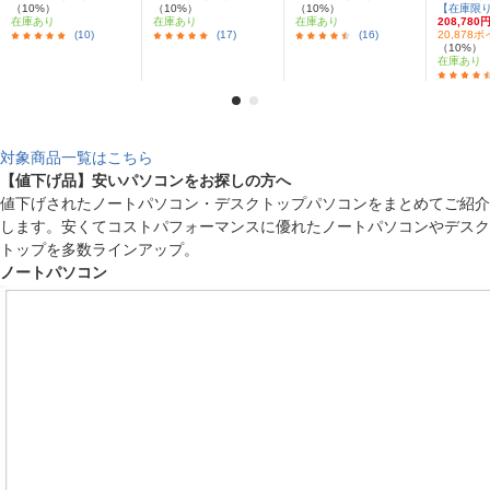
（10%）
（10%）
（10%）
【在庫限
在庫あり
在庫あり
在庫あり
208,780
(10)
(17)
(16)
20,878
（10%）
在庫あり
対象商品一覧はこちら
【値下げ品】安いパソコンをお探しの方へ
値下げされたノートパソコン・デスクトップパソコンをまとめてご紹介
します。安くてコストパフォーマンスに優れたノートパソコンやデスク
トップを多数ラインアップ。
ノートパソコン