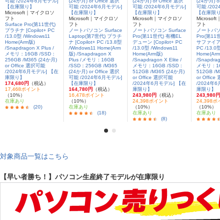
Microsoft｜マイクロソ
フト
Microsoft｜マイクロソ
Microsoft｜マイクロソ
Microso
Surface Pro(第11世代)
フト
フト
フト
プラチナ [Copilot+ PC
ノートパソコン Surface
ノートパソコン Surface
ノートパソコ
/13.0型 /Windows11
Laptop(第7世代) プラチ
Pro(第11世代) 有機EL
Pro(第11
Home(Arm版)
ナ [Copilot+ PC /13.8型
デューン [Copilot+ PC
サファイア [
/Snapdragon X Plus /
/Windows11 Home(Arm
/13.0型 /Windows11
PC /13.0
メモリ：16GB /SSD：
版) /Snapdragon X
Home(Arm版)
Home(Ar
256GB /M365 (24か月)
Plus /メモリ：16GB
/Snapdragon X Elite /
/Snapdrago
or Office 選択可能
/SSD：256GB /M365
メモリ：16GB /SSD：
メモリ：16
/2024年6月モデル] 【在
(24か月) or Office 選択
512GB /M365 (24か月)
512GB /M
庫限り】
可能 /2024年6月モデル]
or Office 選択可能
or Offic
174,680円
（税込）
【在庫限り】
/2024年6月モデル] 【在
/2024年
17,468ポイント
164,780円
（税込）
庫限り】
庫限り】
（10%）
16,478ポイント
243,980円
（税込）
243,980
在庫あり
（10%）
24,398ポイント
24,398
(20)
在庫あり
（10%）
（10%）
(18)
在庫あり
在庫あり
(8)
対象商品一覧はこちら
【早い者勝ち！】パソコン生産終了モデルが在庫限り