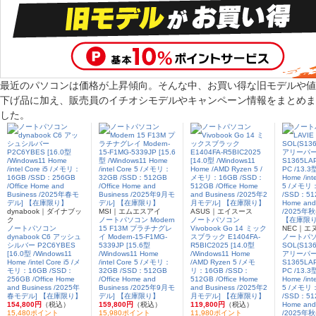
最近のパソコンは価格が上昇傾向。そんな中、お買い得な旧モデルや値
下げ品に加え、販売員のイチオシモデルやキャンペーン情報をまとめま
した。
dynabook｜ダイナブッ
MSI｜エムエスアイ
ASUS｜エイスース
ク
ノートパソコン Modern
ノートパソコン
ノートパソコン
15 F13M プラチナグレ
Vivobook Go 14 ミック
NEC｜エ
dynabook C6 アッシュ
イ Modern-15-F1MG-
スブラック E1404FA-
ノートパソコ
シルバー P2C6YBES
5339JP [15.6型
R5BIC2025 [14.0型
SOL(S13
[16.0型 /Windows11
/Windows11 Home
/Windows11 Home
アリーパー
Home /intel Core i5 /メ
/intel Core 5 /メモリ：
/AMD Ryzen 5 /メモ
S1365LAP 
モリ：16GB /SSD：
32GB /SSD：512GB
リ：16GB /SSD：
PC /13.3
256GB /Office Home
/Office Home and
512GB /Office Home
Home /inte
and Business /2025年
Business /2025年9月モ
and Business /2025年2
5 /メモリ
春モデル] 【在庫限り】
デル] 【在庫限り】
月モデル] 【在庫限り】
/SSD：512
154,800円
（税込）
159,800円
（税込）
119,800円
（税込）
Home and
15,480ポイント
15,980ポイント
11,980ポイント
/2025年