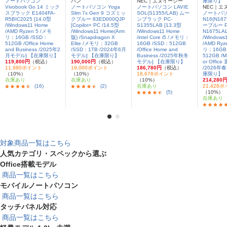
ノートパソコン
パン
NEC｜エヌイーシー
Vivobook Go 14 ミック
ノートパソコン Yoga
ノートパソコン LAVIE
NEC｜エ
スブラック E1404FA-
Slim 7x Gen 9 コズミッ
SOL(S1355/LAB) ムー
ノートパソコ
R5BIC2025 [14.0型
クブルー 83ED000QJP
ンブラック PC-
N16(N16
/Windows11 Home
[Copilot+ PC /14.5型
S1355LAB [13.3型
ーブルー P
/AMD Ryzen 5 /メモ
/Windows11 Home(Arm
/Windows11 Home
N1675LAL
リ：16GB /SSD：
版) /Snapdragon X
/intel Core i5 /メモリ：
/Windows
512GB /Office Home
Elite /メモリ：32GB
16GB /SSD：512GB
/AMD Ryz
and Business /2025年2
/SSD：1TB /2024年6月
/Office Home and
リ：16GB
月モデル] 【在庫限り】
モデル] 【在庫限り】
Business /2025年秋冬
512GB /M
119,800円
（税込）
190,000円
（税込）
モデル] 【在庫限り】
or Offic
11,980ポイント
19,000ポイント
186,780円
（税込）
/2026年
（10%）
（10%）
18,678ポイント
庫限り】
在庫あり
在庫あり
（10%）
214,280
(16)
(2)
在庫あり
21,428
(5)
（10%）
在庫あり
対象商品一覧はこちら
人気カテゴリ・スペックから選ぶ
Office搭載モデル
商品一覧はこちら
モバイルノートパソコン
商品一覧はこちら
タッチパネル対応
商品一覧はこちら