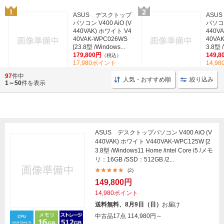
ASUS デスクトップ
ASU
パソコン V400 AiO (V
パソコン
440VAK) ホワイト V4
440V
40VAK-WPC026WS
40VAK
[23.8型 /Windows...
3.8型 /
179,800円
149,8
（税込）
17,980ポイント
14,9
(1)
97
件中
人気・おすすめ順
絞り込み
1～50
件を表示
ASUS デスクトップパソコン V400 AiO (V
440VAK) ホワイト V440VAK-WPC125W [2
3.8型 /Windows11 Home /intel Core i5 /メモ
リ：16GB /SSD：512GB /2...
(2)
149,800円
14,980ポイント
送料無料、8月9日（日）
お届け
中古品17点
114,980円～