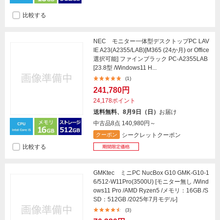
比較する
NEC モニター一体型デスクトップPC LAV
IE A23(A2355/LAB)[M365 (24か月) or Office
選択可能] ファインブラック PC-A2355LAB
[23.8型 /Windows11 H...
(1)
241,780円
24,178ポイント
送料無料、8月9日（日）
お届け
中古品8点
140,980円～
シークレットクーポン
クーポン
比較する
GMKtec ミニPC NucBox G10 GMK-G10-1
6/512-W11Pro(3500U) [モニター無し /Wind
ows11 Pro /AMD Ryzen5 /メモリ：16GB /S
SD：512GB /2025年7月モデル]
(3)