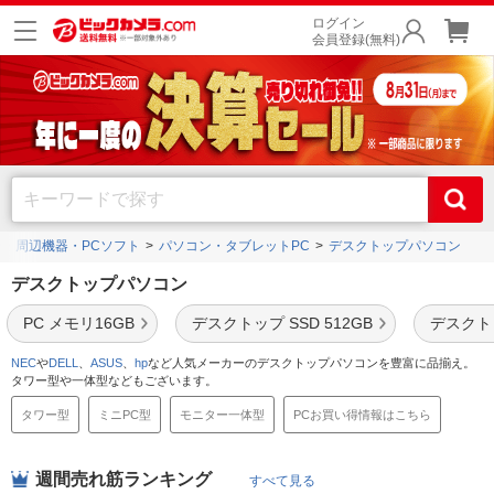
ログイン
会員登録(無料)
ン・周辺機器・PCソフト
パソコン・タブレットPC
デスクトップパソコン
デスクトップパソコン
PC メモリ16GB
デスクトップ SSD 512GB
デスクト
NEC
や
DELL
、
ASUS
、
hp
など人気メーカーのデスクトップパソコンを豊富に品揃え。
タワー型や一体型などもございます。
タワー型
ミニPC型
モニター一体型
PCお買い得情報はこちら
週間売れ筋ランキング
すべて見る