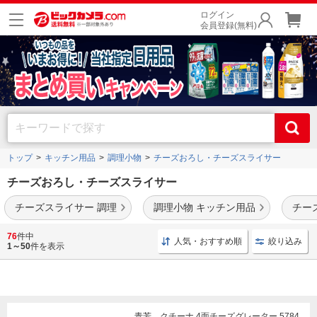
ログイン
会員登録(無料)
トップ
キッチン用品
調理小物
チーズおろし・チーズスライサー
チーズおろし・チーズスライサー
チーズスライサー 調理
調理小物 キッチン用品
チー
ボスカ
や
グッチーニ
などの人気メーカーのチーズおろし・チーズスライサーを豊富に
76
件中
人気・おすすめ順
絞り込み
品揃え。
1～50
件を表示
青芳 クチーナ 4面チーズグレーター 5784