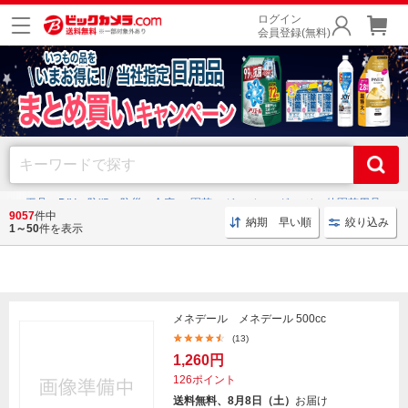
ログイン
会員登録(無料)
プ
工具・DIY・防犯・防災・金庫
園芸・ガーデニング
その他園芸用品
9057
件中
納期 早い順
絞り込み
1～50
件を表示
その他園芸用品
メネデール メネデール 500cc
(13)
1,260円
126ポイント
送料無料、8月8日（土）
お届け