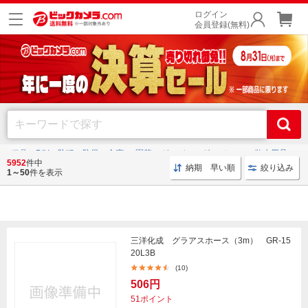
ログイン
会員登録(無料)
工具・DIY・防犯・防災・金庫
園芸・ガーデニング
ホース・散水用品
5952
件中
納期 早い順
絞り込み
1～50
件を表示
ホース・散水用品
三洋化成 グラアスホース（3m） GR-15
20L3B
(10)
506円
51ポイント