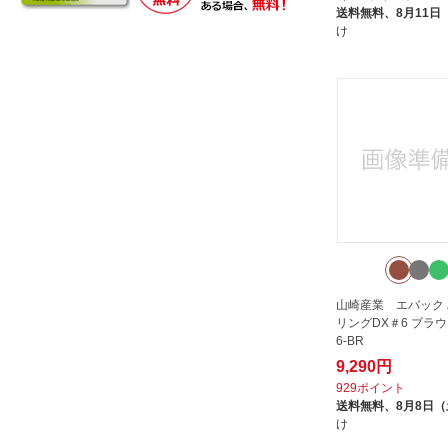
送料無料、
8月11日
スミロン｜SUMIRON
け
スリーエム ジャパン｜3M Japan
セトクラフト｜SETOCRAFT
タカショー｜Takasho
タカハラコーポレーション｜
Takahara Corporation
タキロン｜TAKIRON
タキロンシーアイプラス｜C.I.
TAKIRON
ダイヤテックス｜DIATEX
テラモト｜TERAMOTO
山崎産業 エバック
リングDX＃6 ブラウン 
トモ･コーポレーション｜TOMO
6-BR
Corporation
9,290円
トラスコ中山｜TRUSCO
929ポイント
NAKAYAMA
送料無料、
8月8日
トレード｜TRADE
け