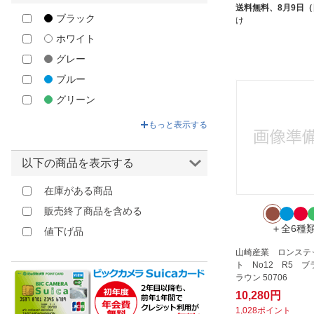
送料無料、
8月9日
オカモト｜okamoto
ブラック
け
カキウチ｜KAKIUCHI
ホワイト
カーボーイ｜CAR-BOY
グレー
キーストーン｜Key Stone
ブルー
クリーンテックスジャパン｜
グリーン
Kleen-Tex
ベージュ
グリーンクロス｜Green Cross
もっと表示する
イエロー
ケーアイジャパン｜K・I JAPAN
オレンジ
以下の商品を表示する
コモライフ｜COMOLIFE
ブラウン
サンコー｜SANKO
在庫がある商品
レッド
シモン｜Simon
販売終了商品を含める
ピンク
シンセイ｜Shinsei
＋全6種
値下げ品
パープル
ジポン｜JIPON
山崎産業 ロンステ
その他
ト No12 R5 ブ
スパイス｜SPICE
ラウン 50706
スミノエ｜SUMINOE
10,280円
スミノエインテリアプロダクツ
1,028ポイント