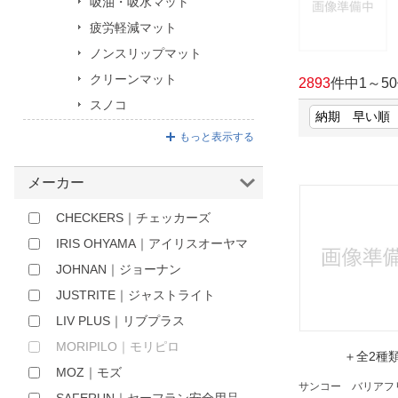
吸油・吸水マット
ほしいもの
疲労軽減マット
ノンスリップマット
お知らせ
クリーンマット
2893
件中
1
～
50
スノコ
もっと表示する
メーカー
CHECKERS｜チェッカーズ
IRIS OHYAMA｜アイリスオーヤマ
JOHNAN｜ジョーナン
JUSTRITE｜ジャストライト
LIV PLUS｜リブプラス
MORIPILO｜モリピロ
＋全2種
MOZ｜モズ
サンコー バリアフ