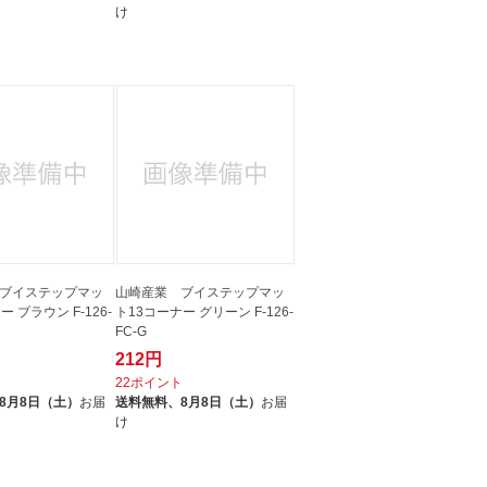
け
ブイステップマッ
山崎産業 ブイステップマッ
 ブラウン F-126-
ト13コーナー グリーン F-126-
FC-G
212円
ト
22ポイント
8月8日（土）
お届
送料無料、
8月8日（土）
お届
け