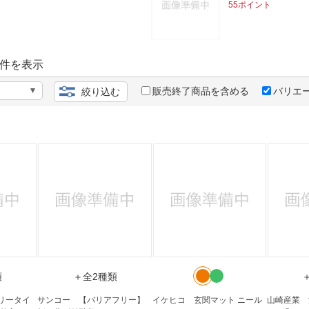
法
55ポイント
よくある質問・お問合せ
I
ご利用規約
件を表示
販売終了商品を含める
バリエ
絞り込む
E
類
＋全2種類
リータイ
サンコー 【バリアフリー】
イケヒコ 玄関マット ニール
山崎産業 