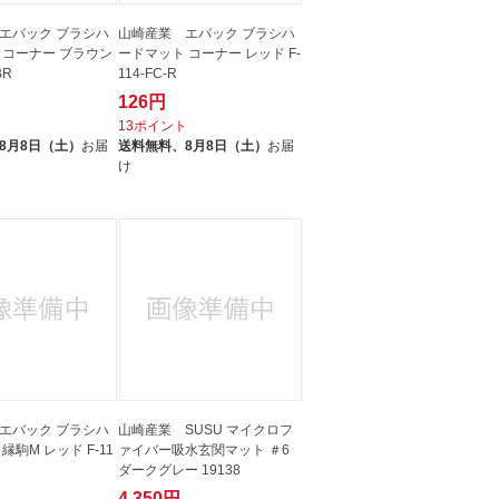
エバック ブラシハ
山崎産業 エバック ブラシハ
 コーナー ブラウン
ードマット コーナー レッド F-
BR
114-FC-R
126円
ト
13ポイント
8月8日（土）
お届
送料無料、
8月8日（土）
お届
け
エバック ブラシハ
山崎産業 SUSU マイクロフ
縁駒M レッド F-11
ァイバー吸水玄関マット ＃6
ダークグレー 19138
4,350円