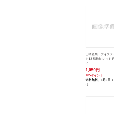
トーエイライト｜TOEI LIGHT
トーグ安全工業｜TOGU anzen
kogyo
トーワ｜TOWA
ニューウェルラバーメイド｜
NEWELL RUBBERMAID
バンドーエラストマー｜BANDO
パナソニック エレクトリックワー
クス｜Panasonic Electric Works
山崎産業 ブイステ
ト13 縁駒M レッド F-
パール金属｜PEARL METAL
R
ピカコーポレイション｜Pica
1,050円
105ポイント
フレンズヒル｜Friendshill
送料無料、
8月8日
ブラストン｜BLASTON
け
ホーザン｜HOZAN
ミズムジャパン｜MISM Japan
ミヅシマ工業｜Mizushima Mfg
ミドリ安全｜MIDORI ANZEN