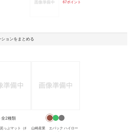
人窓口
67ポイント
R情報
ーションをまとめる
nglish / 中文
＋全2種類
泥っぷマット（♯
山崎産業 エバック ハイロー