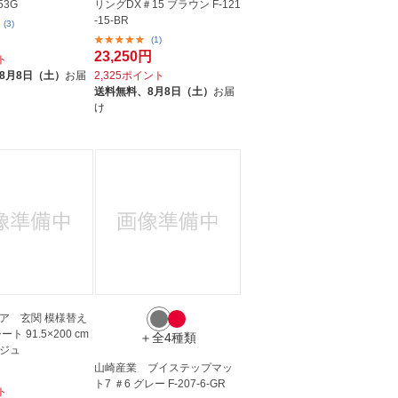
53G
リングDX＃15 ブラウン F-121
-15-BR
(3)
(1)
23,250円
ト
8月8日（土）
お届
2,325ポイント
送料無料、
8月8日（土）
お届
け
ア 玄関 模様替え
ト 91.5×200 cm
＋全4種類
ジュ
山崎産業 ブイステップマッ
ト7 ＃6 グレー F-207-6-GR
ト