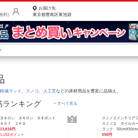
お届け先
無料)
東京都豊島区東池袋
商品をさがす
ランキングからさがす
ネ
用品
カテゴリ一覧からさがす
ポ
軽減マット
、
スノコ
、
人工芝
などの床材用品を豊富に品揃え。
店
筋ランキング
すべて見る
お
お客様サポート
タキロン タキロン タキボンド
スミノエインテリア
６０７ ２ＫＧ
スミノエ タイルカ
11,616円
ラック 50cmX50cm
ご利用ガイド
1,162ポイント
550円