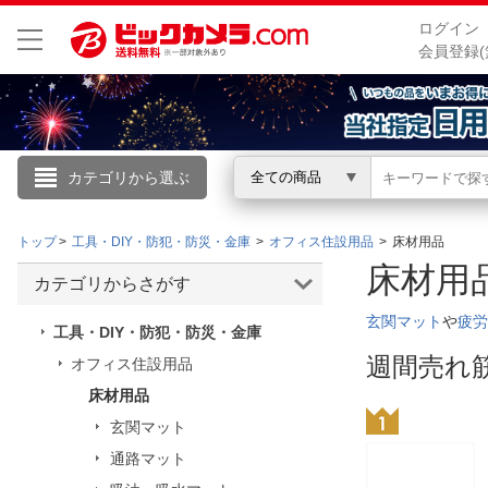
ログイン
会員登録(
カテゴリから選ぶ
全ての商品
こんにちは
トップ
工具・DIY・防犯・防災・金庫
オフィス住設用品
床材用品
ログイン
床材
カテゴリからさがす
新規会員登録
玄関マット
や
疲労
工具・DIY・防犯・防災・金庫
週間売れ
オフィス住設用品
会員メニュー
床材用品
玄関マット
お買いもの履歴
通路マット
閲覧履歴