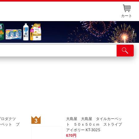
カート
店舗サービス
ット取り置き
イントカードWEB登録
舗情報・店舗一覧
取り寄せ品入荷状況照会
プロダクツ
大島屋 大島屋 タイルカーペッ
ーペット ブ
ト ５０ｘ５０ｃｍ ストライプ
アイボリー KT-302S
670円