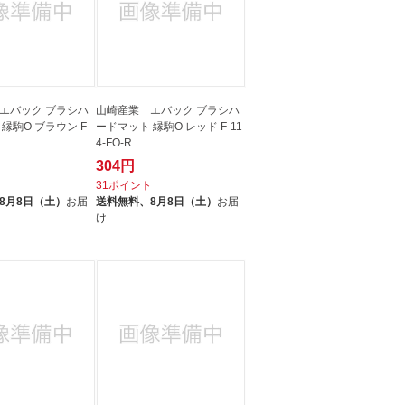
エバック ブラシハ
山崎産業 エバック ブラシハ
縁駒O ブラウン F-
ードマット 縁駒O レッド F-11
R
4-FO-R
304円
ト
31ポイント
8月8日（土）
お届
送料無料、
8月8日（土）
お届
け