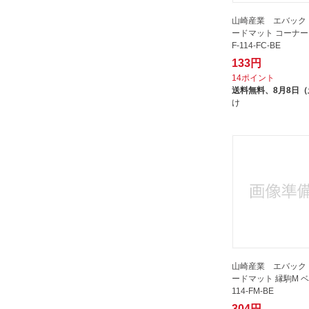
Chemical
山崎産業 エバック
不二貿易｜Fuji Boeki
ードマット コーナー
丸眞｜Marushin
F-114-FC-BE
光｜HIKARI
133円
14ポイント
八ツ矢工業｜Yatsuya Kogyo
送料無料、
8月8日
大一産業｜Daiichi sangyo
け
大協技研工業｜DAIKYO GIKEN-
KOGYO
大島屋｜ooshima-ya
宇都宮製作｜Utsunomiya Seisaku
小泉製麻｜KOIZUMISEIMA
山崎産業｜THE YAMAZAKI
CORPORATION
岐阜プラスチック工業｜Gifu
Plastic Industry
山崎産業 エバック
ードマット 縁駒M ベ
帝人フロンティア｜TEIJIN
114-FM-BE
FRONTIER
304円