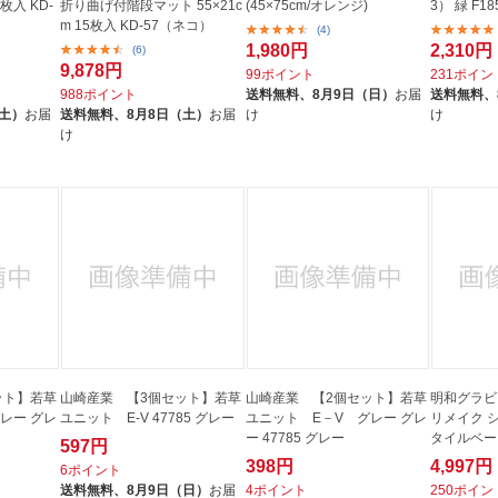
枚入 KD-
折り曲げ付階段マット 55×21c
(45×75cm/オレンジ)
3） 緑 F18
m 15枚入 KD-57（ネコ）
(4)
1,980円
2,310円
(6)
9,878円
99ポイント
231ポイン
988ポイント
送料無料、
8月9日（日）
お届
送料無料、
（土）
お届
送料無料、
8月8日（土）
お届
け
け
け
ット】若草
山崎産業 【3個セット】若草
山崎産業 【2個セット】若草
明和グラビ
レー グレ
ユニット E-V 47785 グレー
ユニット E－V グレー グレ
リメイク シー
ー 47785 グレー
タイルベー
597円
398円
4,997円
6ポイント
送料無料、
8月9日（日）
お届
4ポイント
250ポイン