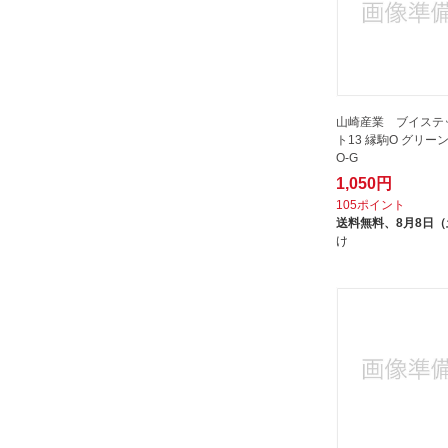
メテックス｜METEX
メドラインジャパン｜Medline
Industries
モリシタ｜MORISHITA
山崎産業 ブイステ
ユニット｜UNIT
ト13 縁駒O グリーン F
O-G
ヨコズナ｜YOKOZUNA
1,050円
CREATION
105ポイント
リス｜RISU
送料無料、
8月8日
け
リングスター｜RING STAR
ワタナベ工業｜Watanabe
Industory
ワールドツール｜WORLDTOOL
三共コーポレーション｜SANKYO
CORPORATION
三甲｜サンコー
三菱ケミカル｜Mitsubishi