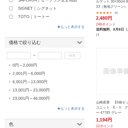
SAFERUN｜セーフラン安全用品
ルマット 30×30cm 8
33（無地グリーン）
SIGNET｜シグネット
(8)
TOTO｜トートー
2,480円
248ポイント
アサヒペン｜Asahipen
もっと表示する
送料無料、
8月8日
アズワン｜AS ONE
け
アラオ｜ARAO
価格で絞り込む
アールエフヤマカワ｜
~
R.F.YAMAKAWA
イケヒコ｜IKEHIKO
0円～2,000円
イチネンTASCO｜ICHINEN
2,001円～6,000円
TASCO
6,001円～13,000円
エクシールコーポレーション｜
13,001円～23,000円
EXSEAL
23,001円～46,000円
エムエフ｜MF
山崎産業 【6個セ
46,001円～759,000円
ユニット E－V グ
もっと表示する
エーエムプロダクツ｜AM
ー 47785 グレー
PRODUCTS
1,194円
オカトー｜OKATO
色
12ポイント