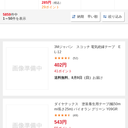
285円
（税込）
29ポイント
(11)
5859
件中
納期 早い順
絞り込み
1～50
件を表示
3Mジャパン スコッチ 電気絶縁テープ E
L-12
(52)
402円
41ポイント
送料無料、8月9日（日）
お届け
ダイヤテックス 塗装養生用テープ(幅50m
m/長さ25m) パイオラン グリーン Y09GR
(49)
543円