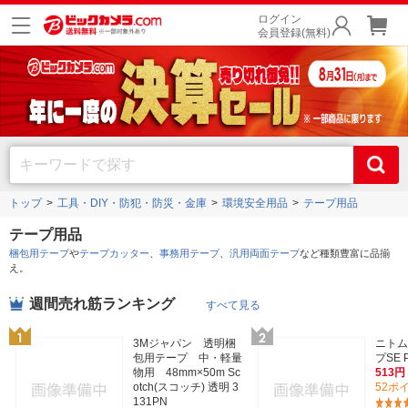
ログイン
会員登録(無料)
トップ
工具・DIY・防犯・防災・金庫
環境安全用品
テープ用品
テープ用品
梱包用テープ
や
テープカッター
、
事務用テープ
、
汎用両面テープ
など種類豊富に品揃
え。
週間売れ筋ランキング
すべて見る
3Mジャパン 透明梱
ニトム
包用テープ 中・軽量
プSE P
物用 48mm×50m Sc
513円
otch(スコッチ) 透明 3
52ポ
131PN