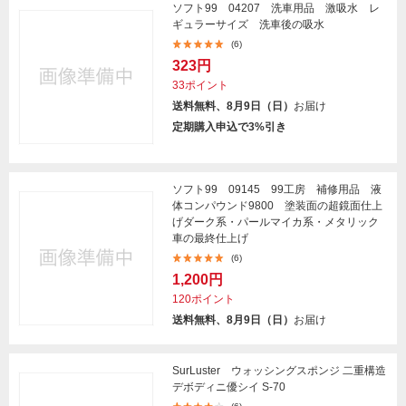
ソフト99 04207 洗車用品 激吸水 レ
ギュラーサイズ 洗車後の吸水
(6)
323円
33ポイント
送料無料、8月9日（日）
お届け
定期購入申込で3%引き
ソフト99 09145 99工房 補修用品 液
体コンパウンド9800 塗装面の超鏡面仕上
げダーク系・パールマイカ系・メタリック
車の最終仕上げ
(6)
1,200円
120ポイント
送料無料、8月9日（日）
お届け
SurLuster ウォッシングスポンジ 二重構造
デボディニ優シイ S-70