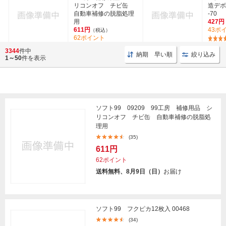
リコンオフ チビ缶
造デボ
自動車補修の脱脂処理
-70
用
427円
611円
43ポ
（税込）
62ポイント
(35)
3344
件中
納期 早い順
絞り込み
1～50
件を表示
ソフト99 09209 99工房 補修用品 シ
リコンオフ チビ缶 自動車補修の脱脂処
理用
(35)
611円
62ポイント
送料無料、8月9日（日）
お届け
ソフト99 フクピカ12枚入 00468
(34)