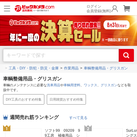
ログイン
会員登録(無料)
プ
工具・DIY・防犯・防災・金庫
作業用品
車輌整備用品・グリスガン
車輌整備用品・グリスガン
車輛のメンテナンスに必要な
洗車用品
や
車輌用塗料
、
ワックス
、
グリスガン
などを取
扱中です。
DIY工具のおすすめ特集
日用雑貨おすすめ特集
週間売れ筋ランキング
すべて見る
ソフト99 09209 9
SurL
9工房 補修用品 シ
ングス