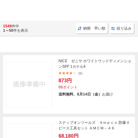
1549
件中
納期 早い順
絞り込み
1～50
件を表示
NICE ゼニヤ ホワイトウッドディメンショ
ンSPF 1カケル4
(1)
873円
88ポイント
送料無料、8月14日（金）
お届け
スナップオンツールズ Ａｍｐｃｏ 防爆４
ピース工具セット ＡＭＣＭ－４６
68,180円