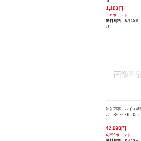
M
新亀製作所
1,180円
新潟精機｜NiigataSeiki
118ポイント
送料無料、
8月10日
日平機器｜NIPPEI KIKI
け
日本パワーファスニング｜JPF
旭金属工業｜ASAHI TOOLS
水戸工機｜MITOLOY
泰生工業｜TAISEI INDUSTRY
浅野木工所｜ASANO
MOKKOSHO
浅香工業｜Asaka Industrial
浦谷商事｜URATANI
深山
浦谷商事 ハイス精
清水製作所
印 Bセット6．0mm
片山利器｜Katayama Riki
S
42,990円
盛光｜MORIMITSU
4,299ポイント
神沢鉄工｜KaNZaWa
送料無料、
8月10日