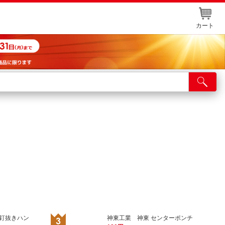
カート
店舗サービス
ット取り置き
イントカードWEB登録
舗情報・店舗一覧
取り寄せ品入荷状況照会
 釘抜きハン
神東工業 神東 センターポンチ