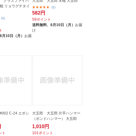
 グラスファイバ
大五郎 大五郎 木槌 大五郎
能 リョウグチタイ
(1)
582円
(1)
59ポイント
送料無料、
8月10日（月）
お届
ト
け
8月10日（月）
お届
002 C-24 エボシ
大五郎 大五郎 片手ハンマー
（ポンドハンマー） 大五郎
円
1,010円
イント
101ポイント