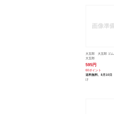
サンコーテクノ｜SANKO
TECHNO
シンワ測定｜Shinwa Rules
スナップオンツールズ｜Snap-on
スリーエッチ｜H.H.H.
MANUFACTURING
トラスコ中山｜TRUSCO
NAKAYAMA
大五郎 大五郎 ゴ
大五郎
トンボ工業｜TOMBO
595円
ノガジャパン｜NOGA
60ポイント
バクマ工業｜BAKUMA
送料無料、
8月10日
け
INDUSTRIAL
バーコ｜BAHCO
ヒット商事｜HIT
ビッグマン｜BIGMAN
ビーハ社｜Wiha