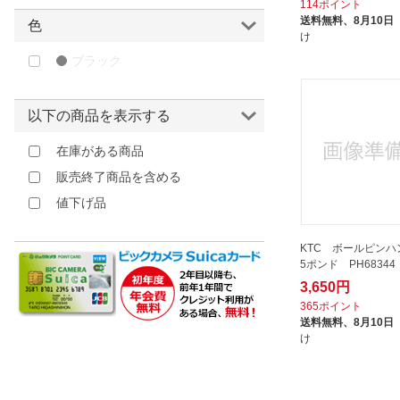
114ポイント
アローライン工業｜ARROW LINE
送料無料、
8月10日
色
け
KOGYO
ブラック
イチネンMTM｜ICHINEN MTM
イチネンTASCO｜ICHINEN
TASCO
以下の商品を表示する
イチネンアクセス｜ICHINEN
在庫がある商品
AXESS
販売終了商品を含める
イチネンミツトモ｜ICHINEN
MITSUTOMO
値下げ品
オーエッチ工業｜OH
カネコ総業｜KANEKO SOUGYO
KTC ボールピンハ
5ポンド PH68344
カワシマ盛工｜KAWASHIMA
3,650円
SEIKO
365ポイント
グリーンクロス｜Green Cross
送料無料、
8月10日
け
ケーエフシー｜KFC
ゲドレー｜GEDORE
コンヨ｜KONYO