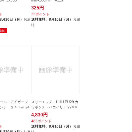
8X75X300
mm×160mm A113
325円
ト
33ポイント
8月10日（月）
お届
送料無料、
8月10日（月）
お届
け
ール アイガーツ
スリーエッチ HHH PU29 カ
ンチ ２４ｍｍ 24
ワポンチ（ハコイリ） 29MM
4,830円
483ポイント
ト
送料無料、
8月10日（月）
お届
8月10日（月）
お届
け