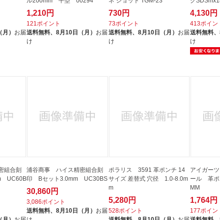
ル200mm 平型 00294
ネ ショット TGM-23
グSDSmx1
1,210円
730円
4,130円
121ポイント
73ポイント
413ポイン
（月）
お届
送料無料、
8月10日（月）
お届
送料無料、
8月10日（月）
お届
送料無料、
け
け
け
密組合刻
浦谷商事 ハイス精密組合刻
ポラリス 3591 革ポンチ 14
アイガーツ
 UC60B
印 Bセット3.0mm UC30BS
サイズ 差替式 穴径 1.0-8.0m
ール 革ポ
m
MM
30,860円
5,280円
1,764円
3,086ポイント
送料無料、
8月10日（月）
お届
528ポイント
177ポイン
（月）
お届
け
送料無料、
8月10日（月）
お届
送料無料、