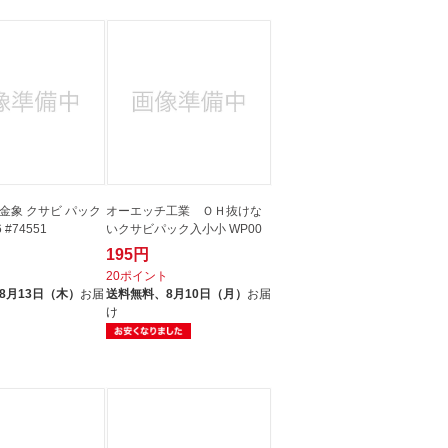
金象 クサビ パック
オーエッチ工業 ＯＨ抜けな
 #74551
いクサビパック入小小 WP00
195円
ト
20ポイント
8月13日（木）
お届
送料無料、
8月10日（月）
お届
け