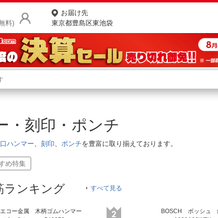
お届け先
無料)
東京都豊島区東池袋
商品をさがす
ランキングからさがす
ネ
ー・刻印・ポンチ
カテゴリ一覧からさがす
ポ
口ハンマー
、
刻印
、
ポンチ
を豊富に取り揃えております。
店
すすめ特集
お
お客様サポート
筋ランキング
すべて見る
ご利用ガイド
エコー金属 木柄ゴムハンマー
BOSCH ボッシュ