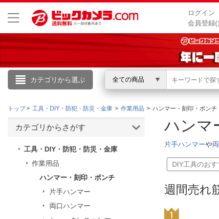
ログイン
会員登録(
カテゴリから選ぶ
全ての商品
こんにちは
トップ
工具・DIY・防犯・防災・金庫
作業用品
ハンマー・刻印・ポンチ
ログイン
ハンマ
カテゴリからさがす
新規会員登録
片手ハンマー
や
両
工具・DIY・防犯・防災・金庫
作業用品
DIY工具のお
会員メニュー
ハンマー・刻印・ポンチ
週間売れ
片手ハンマー
お買いもの履歴
両口ハンマー
閲覧履歴