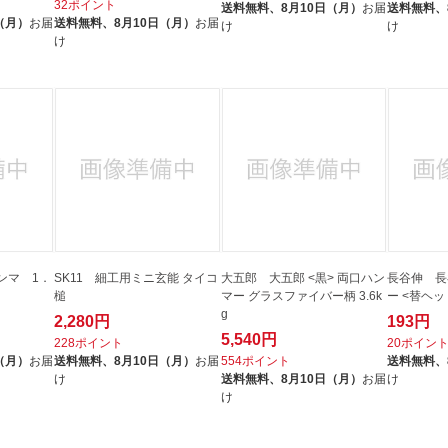
32ポイント
送料無料、
8月10日（月）
お届
送料無料、
（月）
お届
送料無料、
8月10日（月）
お届
け
け
け
ンマ 1．
SK11 細工用ミニ玄能 タイコ
大五郎 大五郎 <黒> 両口ハン
長谷伸 長
槌
マー グラスファイバー柄 3.6k
ー <替ヘッ
g
2,280円
193円
5,540円
228ポイント
20ポイン
（月）
お届
送料無料、
8月10日（月）
お届
554ポイント
送料無料、
け
送料無料、
8月10日（月）
お届
け
け