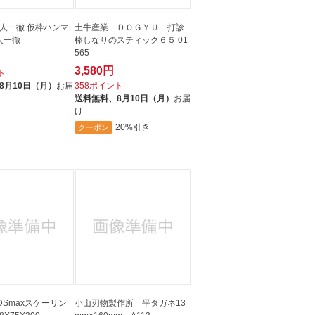
人一徹 仮枠ハンマ
土牛産業 ＤＯＧＹＵ 打診
人一徹
棒しなりのスティック６５ 01
565
3,580円
ト
8月10日（月）
お届
358ポイント
送料無料、
8月10日（月）
お届
け
20%引き
クーポン
DSmaxスケーリン
小山刃物製作所 平タガネ13