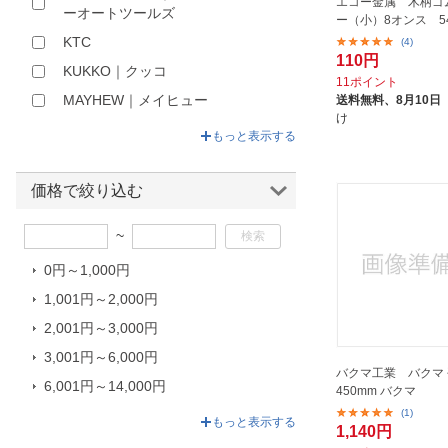
エコー金属 木柄ゴ
ーオートツールズ
ー（小）8オンス 54
KTC
(4)
110円
KUKKO｜クッコ
11ポイント
MAYHEW｜メイヒュー
送料無料、
8月10日
け
McNETT｜マクネット
もっと表示する
PBスイスツールズ社｜PB SWISS
TOOLS
価格で絞り込む
RACODON｜ラコドン
~
RENNSTEIG｜レンシュタイグ
SIGNET｜シグネット
0円～1,000円
SK11｜エスケー11
1,001円～2,000円
STAHLWILLE｜スタビレー
2,001円～3,000円
SUN UP｜サンアップ
3,001円～6,000円
バクマ工業 バクマ
TONE｜トネ
6,001円～14,000円
450mm バクマ
Y-SK11｜ワイーエスケー11
(1)
14,001円～178,800円
もっと表示する
1,140円
アイガーツール｜EIGER TOOL