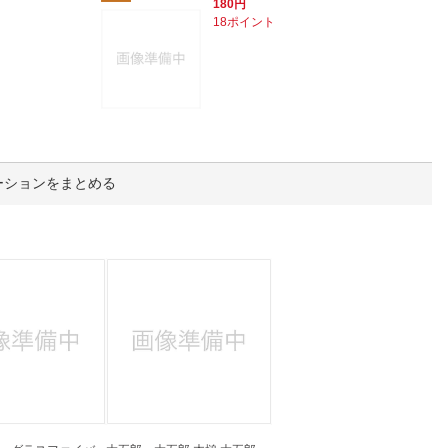
人窓口
180円
18ポイント
R情報
nglish / 中文
ーションをまとめる