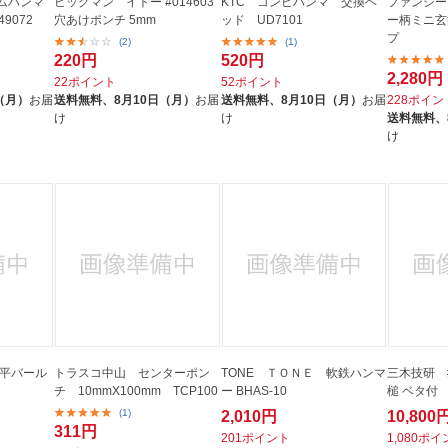
ムハンマ
ビッグマン イトー #014603
KTC コンビハンマ 交換ヘ
ファンシー
9072
穴あけポンチ 5mm
ッド UD7101
ー柄ミニ玄
プ
(2)
(1)
220円
520円
2,280円
22ポイント
52ポイント
（月）
お届
送料無料、
8月10日（月）
お届
送料無料、
8月10日（月）
お届
228ポイン
け
け
送料無料、
け
 平バール
トラスコ中山 センターポン
TONE ＴＯＮＥ 軟鉄ハンマ
三木技研 #
チ 10mmX100mm TCP100
ー BHAS-10
槌 ベタ付
(1)
2,010円
10,800
311円
201ポイント
1,080ポ