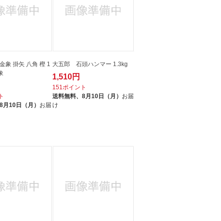
八角 樫 1
大五郎 石頭ハンマー 1.3kg
象
1,510円
151ポイント
ト
送料無料、
8月10日（月）
お届
8月10日（月）
お届
け