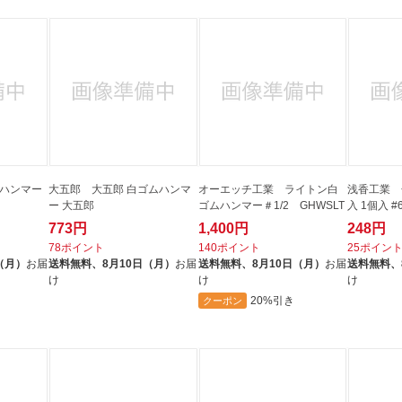
ムハンマー
大五郎 大五郎 白ゴムハンマ
オーエッチ工業 ライトン白
浅香工業 
ー 大五郎
ゴムハンマー＃1/2 GHWSLT
入 1個入 #6
773円
1,400円
248円
78ポイント
140ポイント
25ポイン
（月）
お届
送料無料、
8月10日（月）
お届
送料無料、
8月10日（月）
お届
送料無料、
け
け
け
20%引き
クーポン