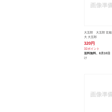
ベッセル｜VESSEL
ポラリス｜POLARIS
マルト大橋木工
マーベル｜MARVEL
ミエラセン｜MIERASEN
大五郎 大五郎 玄
大 大五郎
モクバ｜mokuba
320円
モトコマ｜MOTOKOMA
32ポイント
ユニオンコーポレーション
送料無料、
8月10日
け
ユニカ｜unika
ライオン事務器｜LION
ライト精機｜LIGHT SEIKI
ロームヘルドハルダー｜HALDER
ワールドツール｜WORLDTOOL
三共コーポレーション｜SANKYO
CORPORATION
三和金属工業所