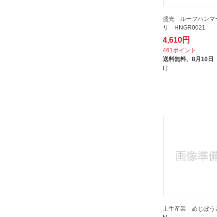
三木技研｜MIKIGIKEN
盛光 ルーフハンマ
亀倉精機｜KAMEKURA
リ HNGR0021
伝匠
4,610円
461ポイント
兼古製作所
送料無料、
8月10日
前田シェルサービス｜MAEDA
け
SHELL SERVICE
千吉｜センキチ
土牛産業｜DOGYU
坂謙｜SAKAKEN
大五郎｜Daigoro
大進｜DAISHIN
小山刃物製作所｜KOYAMA
HAMONO
尼崎彫刻工業｜Amacho
山崎産業｜THE YAMAZAKI
CORPORATION
土牛産業 めじぼうと