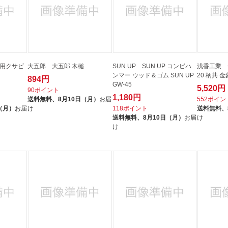
能用クサビ
大五郎 大五郎 木槌
SUN UP SUN UP コンビハ
浅香工業 金象 掛矢 
ンマー ウッド＆ゴム SUN UP
20 柄共 金
894円
GW-45
5,520円
90ポイント
1,180円
送料無料、
8月10日（月）
お届
552ポイン
（月）
お届
け
118ポイント
送料無料、
送料無料、
8月10日（月）
お届
け
け