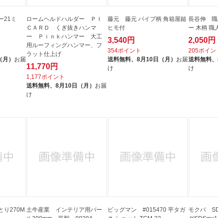
ー21ミ
ロームヘルドハルダー ＰＩ
藤元 藤元 パイプ柄 角箱屋鎚
長谷伸 職
ＣＡＲＤ くぎ抜きハンマ
ヒモ付
ー 木柄 職
ー Ｐｉｎｋハンマー 大工
3,540円
2,050円
用ルーフィングハンマー、フ
354ポイント
205ポイン
ラット仕上げ
（月）
お届
送料無料、
8月10日（月）
お届
送料無料、
11,770円
け
け
1,177ポイント
送料無料、
8月10日（月）
お届
け
り270M
土牛産業 インテリア用バー
ビッグマン #015470 平タガ
モクバ S