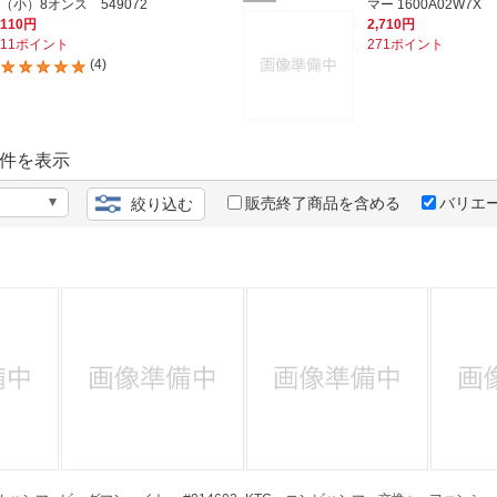
法
（小）8オンス 549072
マー 1600A02W7X
よくある質問・お問合せ
110円
2,710円
I
11ポイント
271ポイント
ご利用規約
(4)
件を表示
E
販売終了商品を含める
バリエ
絞り込む