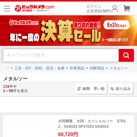
ログイン
会員登録(無料)
トップ
工具・DIY・防犯・防災・金庫
作業用品
切断用品
メタルソー
メタルソー
大同興業
や
モトユキ
、
三京ダイヤモンド工業
などの人気メーカーのメタルソーを豊富
116
件中
納期 早い順
絞り込み
に取り揃えております。
1～50
件を表示
大同興業 大同 スペシャルソー 370X
2．5X40X3 SP370X2.5X40X3
60,720円