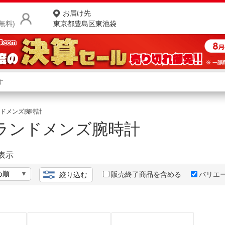
お届け先
無料)
東京都豊島区東池袋
商品をさがす
ランキングからさがす
ネ
ドメンズ腕時計
ランドメンズ腕時計
カテゴリ一覧からさがす
ポ
店
表示
お
販売終了商品を含める
バリエ
絞り込む
お客様サポート
ご利用ガイド