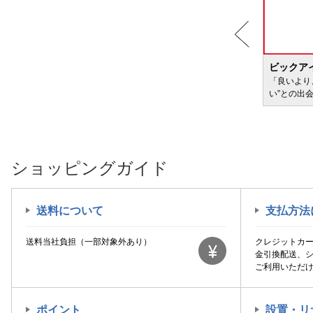
BIC WAVE
ビックア
サービ
「どきどき・わくわく」をさまざまなコンテン
「良いより
ツに載せてお届けします
い”との出
ショッピングガイド
送料について
支払方法
送料当社負担（一部対象外あり）
クレジットカ
金引換配送、
ご利用いただ
ポイント
設置・リ