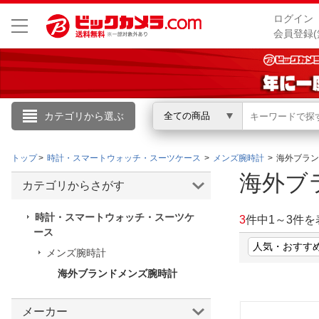
ログイン
会員登録(
カテゴリから選ぶ
全ての商品
こんにちは
トップ
時計・スマートウォッチ・スーツケース
メンズ腕時計
海外ブラン
ログイン
海外ブ
カテゴリからさがす
新規会員登録
時計・スマートウォッチ・スーツケ
3
件中
1
～
3
件を
ース
メンズ腕時計
会員メニュー
海外ブランドメンズ腕時計
お買いもの履歴
閲覧履歴
メーカー