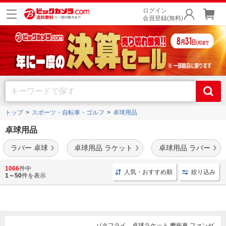
ログイン
会員登録(無料)
トップ
スポーツ・自転車・ゴルフ
卓球用品
卓球用品
ラバー 卓球
卓球用品 ラケット
卓球用品 ラバー
福原 愛
や
丹羽孝希
、
張本智和
など有名選手が監修した卓球ラケットなど、卓球用品を
1066
件中
人気・おすすめ順
絞り込み
多数取り扱い中。
1～50
件を表示
バタフライ 卓球ラケット 樊振東 ファンゼ