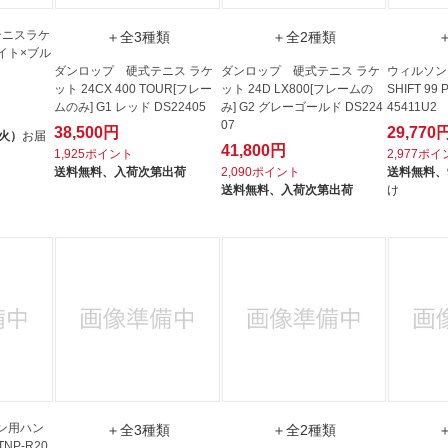
テニスラケ
＋全3種類
＋全2種類
ワイト×ブル
ダンロップ 硬式テニス ラケ
ダンロップ 硬式テニス ラケ
ウィルソン
ット 24CX 400 TOUR[フレー
ット 24D LX800[フレームの
SHIFT 99 
ムのみ] G1 レッド DS22405
み] G2 グレーゴールド DS224
45411U2
07
38,500円
29,770
（火）
お届
41,800円
1,925ポイント
2,977ポ
送料無料、
入荷次第出荷
2,090ポイント
送料無料、
送料無料、
入荷次第出荷
け
ン用ハン
＋全3種類
＋全2種類
NP-R20