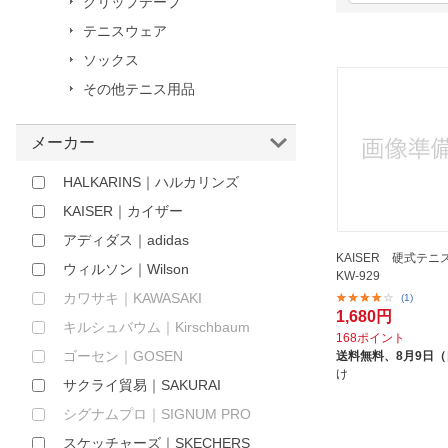
グリップテープ
ほしいもの
テニスウェア
ソックス
お知らせ
その他テニス用品
メーカー
HALKARINS｜ハルカリンズ
KAISER｜カイザー
アディダス｜adidas
KAISER 硬式テ
ウィルソン｜Wilson
KW-929
カワサキ｜KAWASAKI
(1)
1,680円
キルシュバウム｜Kirschbaum
168ポイント
ゴーセン｜GOSEN
送料無料、
8月9日
け
サクライ貿易｜SAKURAI
シグナムプロ｜SIGNUM PRO
スケッチャーズ｜SKECHERS