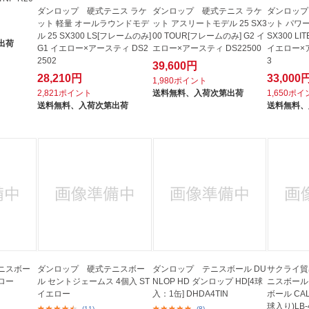
ダンロップ 硬式テニス ラケ
ダンロップ 硬式テニス ラケ
ダンロップ
ット 軽量 オールラウンドモデ
ット アスリートモデル 25 SX3
ット パワ
ル 25 SX300 LS[フレームのみ]
00 TOUR[フレームのみ] G2 イ
SX300 L
出荷
G1 イエロー×アースティ DS2
エロー×アースティ DS22500
イエロー×ア
2502
3
39,600円
28,210円
33,000
1,980ポイント
2,821ポイント
送料無料、
入荷次第出荷
1,650ポ
送料無料、
入荷次第出荷
送料無料、
ニスボー
ダンロップ 硬式テニスボー
ダンロップ テニスボール DU
サクライ貿
エロー
ル セントジェームス 4個入 ST
NLOP HD ダンロップ HD[4球
ニスボール
イエロー
入：1缶] DHDA4TIN
ボール CAL
球入り)LB-
(11)
(8)