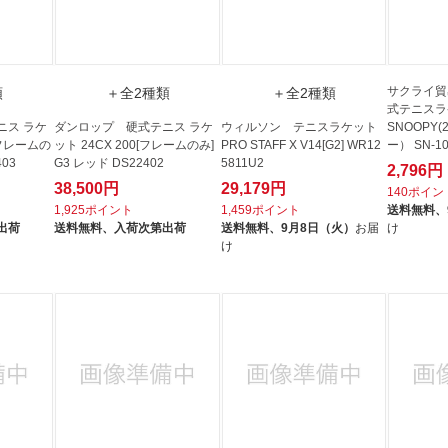
サクライ貿
類
＋全2種類
＋全2種類
式テニスラケ
ニス ラケ
ダンロップ 硬式テニス ラケ
ウィルソン テニスラケット
SNOOPY
S[フレームの
ット 24CX 200[フレームのみ]
PRO STAFF X V14[G2] WR12
ー） SN-1
403
G3 レッド DS22402
5811U2
2,796円
38,500円
29,179円
140ポイン
1,925ポイント
1,459ポイント
送料無料、
出荷
送料無料、
入荷次第出荷
送料無料、
9月8日（火）
お届
け
け