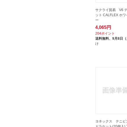
サクライ貿易 V6 
ット CALFLEX ホ
ー
4,065円
204ポイント
送料無料、
9月8日
け
ヨネックス テニピ
ドラケット(20個入) T