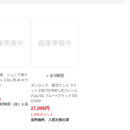
人窓口
R情報
nglish / 中文
易 ジュニア用テ
＋全3種類
CAL-25-III ホワ
ー
ダンロップ 硬式テニス ラケ
ット 23D FX 500 LS[フレーム
のみ] G1 ブルー×ブラック DS
ト
22302
9月8日（火）
お届
27,099円
1,355ポイント
送料無料、
入荷次第出荷