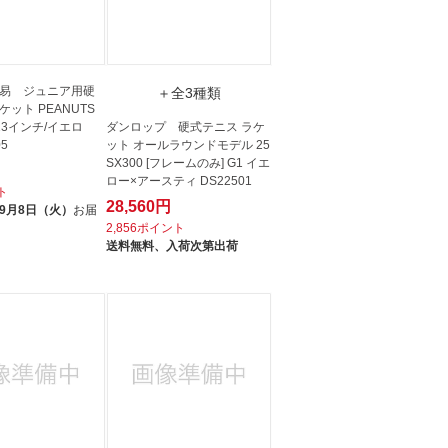
易 ジュニア用硬
＋全3種類
ット PEANUTS
(23インチ/イエロ
ダンロップ 硬式テニス ラケ
05
ット オールラウンドモデル 25
SX300 [フレームのみ] G1 イエ
ロー×アースティ DS22501
ト
28,560円
9月8日（火）
お届
2,856ポイント
送料無料、
入荷次第出荷