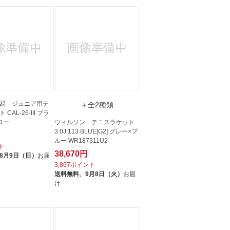
易 ジュニア用テ
＋全2種類
CAL-26-III ブラ
ロー
ウィルソン テニスラケット
3.0J 113 BLUE[G2] グレー×ブ
ルー WR187311U2
ト
38,670円
8月9日（日）
お届
3,867ポイント
送料無料、
9月8日（火）
お届
け