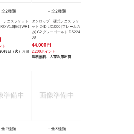
＋全2種類
＋全2種類
 テニスラケット
ダンロップ 硬式テニス ラケ
PRO V1.0[G2] WR1
ット 24D LX1000 [フレームの
み] G2 グレーゴールド DS224
08
円
44,000円
イント
9月8日（火）
お届
2,200ポイント
送料無料、
入荷次第出荷
＋全2種類
＋全3種類