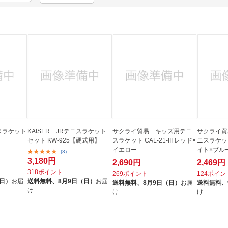
法
よくある質問・お問合せ
I
ご利用規約
E
ニスラケット
KAISER JRテニスラケット
サクライ貿易 キッズ用テニ
サクライ貿
セット KW-925【硬式用】
スラケット CAL-21-III レッド×
ニスラケット 
イエロー
イト×ブル
(3)
3,180円
2,690円
2,469円
318ポイント
269ポイント
124ポイン
（日）
お届
送料無料、
8月9日（日）
お届
送料無料、
8月9日（日）
お届
送料無料、
け
け
け