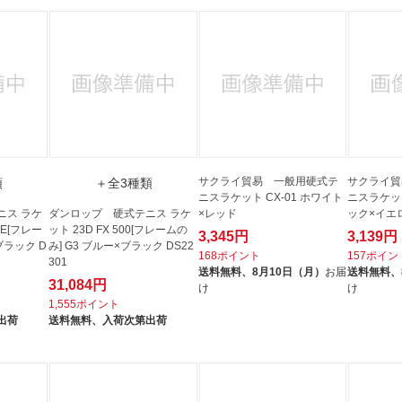
サクライ貿易 一般用硬式テ
サクライ貿
類
＋全3種類
ニスラケット CX-01 ホワイト
ニスラケット 
ニス ラケ
ダンロップ 硬式テニス ラケ
×レッド
ック×イエ
ITE[フレー
ット 23D FX 500[フレームの
3,345円
3,139円
ブラック D
み] G3 ブルー×ブラック DS22
168ポイント
157ポイン
301
送料無料、
8月10日（月）
お届
送料無料、
31,084円
け
け
1,555ポイント
出荷
送料無料、
入荷次第出荷