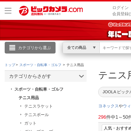
ログイン
会員登録(
カテゴリから選ぶ
全ての商品
こんにちは
トップ
スポーツ・自転車・ゴルフ
テニス用品
ログイン
テニ
カテゴリからさがす
新規会員登録
スポーツ・自転車・ゴルフ
JOOLA ピッ
テニス用品
会員メニュー
ヨネックス
や
ウィ
テニスラケット
テニスボール
お買いもの履歴
296
件中
1
～
50
ガット
閲覧履歴