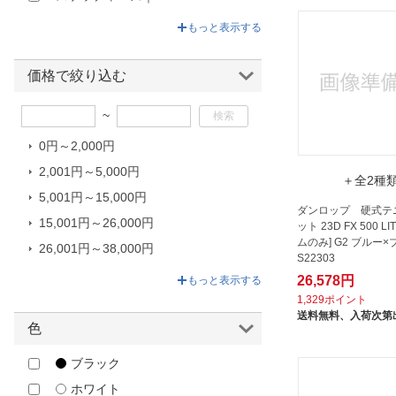
スティガ｜STIGA
もっと表示する
ダンロップ｜DUNLOP
ナガセケンコー｜NAGASE
価格で絞り込む
KENKO
~
バボラ｜Babolat
フランクリン｜Franklin
0円～2,000円
ブリヂストン｜BRIDGESTONE
2,001円～5,000円
＋全2種
プリンス｜prince
5,001円～15,000円
ダンロップ 硬式テ
ユニックス｜UNIX
15,001円～26,000円
ット 23D FX 500 L
ムのみ] G2 ブルー×
ヨネックス｜YONEX
26,001円～38,000円
S22303
ヨーラ｜JOOLA
38,001円～60,500円
26,578円
もっと表示する
東亜ストリング
1,329ポイント
送料無料、
入荷次第
色
ブラック
ホワイト