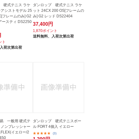
 硬式テニス ラケ
ダンロップ 硬式テニス ラケ
ーアシストモデル 25
ット 24CX 200 OS[フレームの
ITE[フレームのみ] G2
み] G2 レッド DS22404
ースティ DS2250
37,400円
1,870ポイント
円
送料無料、
入荷次第出荷
イント
入荷次第出荷
易 一般用 硬式テ
ダンロップ 硬式テニスボー
 ノンプレッシャー
ル FORT 4個入 イエロー
FLEX(イエロー/2
(3)
450