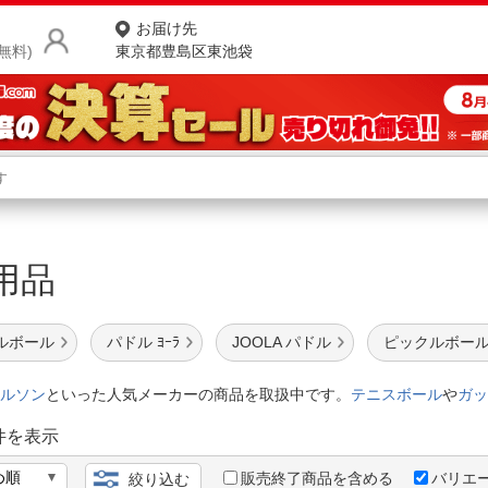
お届け先
無料)
東京都豊島区東池袋
商品をさがす
ランキングからさがす
ネ
ス用品
カテゴリ一覧からさがす
ポ
店
クルボール
パドル ﾖｰﾗ
JOOLA パドル
ピックルボール
お
ルソン
といった人気メーカーの商品を取扱中です。
テニスボール
や
ガッ
お客様サポート
件を表示
ご利用ガイド
販売終了商品を含める
バリエ
絞り込む