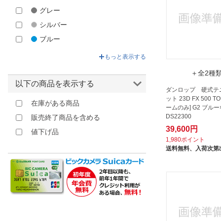
グレー
シルバー
ブルー
グリーン
もっと表示する
ベージュ
＋全2種
イエロー
以下の商品を表示する
ダンロップ 硬式テ
ゴールド
ット 23D FX 500 T
在庫がある商品
ームのみ] G2 ブル
オレンジ
DS22300
販売終了商品を含める
レッド
39,600円
値下げ品
ピンク
1,980ポイント
送料無料、
入荷次第
パープル
クリア
その他