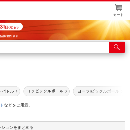
カート
店舗サービス
ット取り置き
イントカードWEB登録
舗情報・店舗一覧
 パドル
ﾖｰﾗ ピックルボール
ヨーラ ピックルボール
取り寄せ品入荷状況照会
ト
などをご用意。
ーションをまとめる