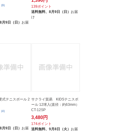
1,390円
(9)
139ポイント
送料無料、
8月9日（日）
お届
ト
け
8月9日（日）
お届
 硬式テニスボール 2
サクライ貿易 KIDSテニスボ
ール 12球入(直径：約63mm）
CT-12SP
(4)
3,480円
ト
174ポイント
8月9日（日）
お届
送料無料、
9月8日（火）
お届