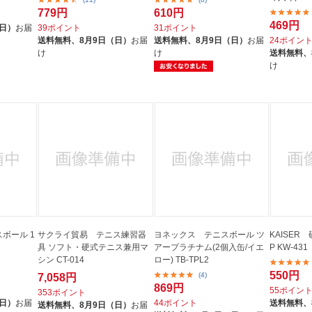
779円
610円
469円
（日）
お届
39ポイント
31ポイント
送料無料、
8月9日（日）
お届
送料無料、
8月9日（日）
お届
24ポイン
け
け
送料無料、
け
スボール 1
サクライ貿易 テニス練習器
ヨネックス テニスボール ツ
KAISER
具 ソフト・硬式テニス兼用マ
アープラチナム(2個入缶/イエ
P KW-431
シン CT-014
ロー) TB-TPL2
550円
(4)
7,058円
869円
55ポイン
353ポイント
（日）
お届
44ポイント
送料無料、
送料無料、
8月9日（日）
お届