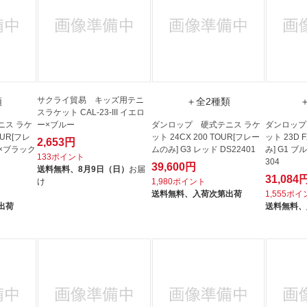
サクライ貿易 キッズ用テニ
類
＋全2種類
スラケット CAL-23-III イエロ
ニス ラケ
ー×ブルー
ダンロップ 硬式テニス ラケ
ダンロップ
OUR[フレ
ット 24CX 200 TOUR[フレー
ット 23D 
2,653円
ー×ブラック
ムのみ] G3 レッド DS22401
み] G1 ブ
133ポイント
304
39,600円
送料無料、
8月9日（日）
お届
31,084
け
1,980ポイント
送料無料、
入荷次第出荷
1,555ポ
出荷
送料無料、