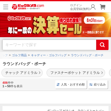
ログイン
会員登録(無料)
ゴルフ
ゴルフ用品
キャディー・ゴルフバッグ
ラウンドバッグ・ポーチ
ラウンドバッグ・ポーチ
チャック アドミラル
ファスナーポケット アドミラル
キャロウェイ
や
アディダス
といったメーカーの商品を取扱中です。小物を入れるのに
406
件中
人気・おすすめ順
絞り込み
適した
ポーチ
などをご用意。
1～50
件を表示
ダンロップ ゼクシオ ラウンドトートバッ