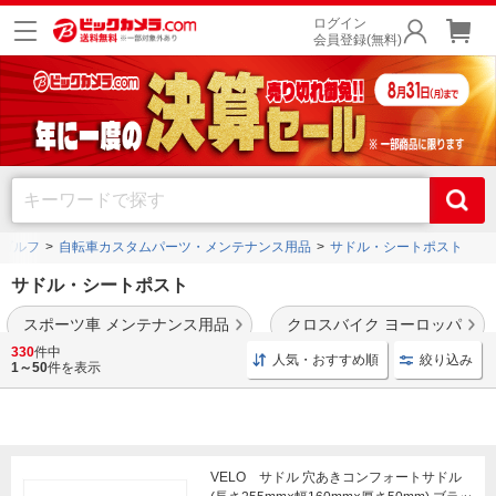
ログイン
会員登録(無料)
ゴルフ
自転車カスタムパーツ・メンテナンス用品
サドル・シートポスト
サドル・シートポスト
スポーツ車 メンテナンス用品
クロスバイク ヨーロッパ
330
件中
人気・おすすめ順
絞り込み
シマノPRO
や
ブリヂストン
など、人気ブランドの商品を多数ご用意。
1～50
件を表示
VELO サドル 穴あきコンフォートサドル