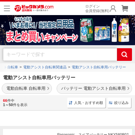
ログイン
会員登録(無料)
スト自転車
電動アシスト自転車関連品
電動アシスト自転車用バッテリー
電動アシスト自転車用バッテリー
電動自転車 自転車用
バッテリー 電動アシスト自転車用
ヤマハ
や
パナソニック
、
ブリヂストン
などの各メーカーの電動アシスト自転車用バッ
66
件中
人気・おすすめ順
絞り込み
テリーを豊富に取り揃えております。
1～50
件を表示
Panasonic スペアバッテリー NKY580B02