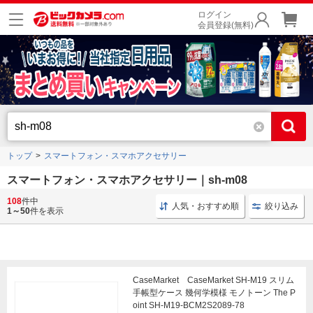
ログイン
会員登録(無料)
トップ
スマートフォン・スマホアクセサリー
スマートフォン・スマホアクセサリー｜sh-m08
108
件中
手帳型 おしゃれ
手帳型 Android
ダイアリー おしゃ
人気・おすすめ順
絞り込み
1～50
件を表示
CaseMarket CaseMarket SH-M19 スリム
手帳型ケース 幾何学模様 モノトーン The P
oint SH-M19-BCM2S2089-78