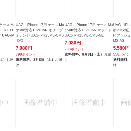
 ケース Ma
UAG iPhone 17用 ケース Ma
UAG iPhone 17用 ケース Ma
UAG iPh
DER CLE
gSafe対応 CIVILIAN オリーブ
gSafe対応 CIVILIAN マラード
gSafe対応 
UAG-IP
オレンジ UAG-IPH25MB-CMS
UAG-IPH25MB-CMS-ML
R アッシュ 
-O/O
MS-AS
7,980円
7,980円
5,580円
798ポイント
798ポイント
送料無料、
8月8日（土）
お届
558ポイン
（土）
お届
送料無料、
8月8日（土）
お届
け
送料無料、
け
け