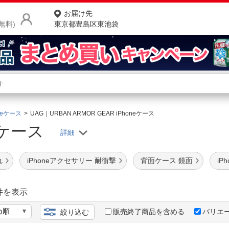
お届け先
無料)
東京都豊島区東池袋
商品をさがす
ランキングからさがす
ネ
oneケース
UAG｜URBAN ARMOR GEAR iPhoneケース
neケース
カテゴリ一覧からさがす
ポ
店
れ
iPhoneアクセサリー 耐衝撃
背面ケース 鏡面
iP
お
お客様サポート
件を表示
販売終了商品を含める
バリエ
絞り込む
ご利用ガイド