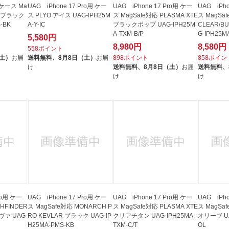
 ケース Ma
UAG iPhone 17 Pro用 ケー
UAG iPhone 17 Pro用 ケー
UAG iPho
AN ブラック
ス PLYO アイス UAG-IPH25M
ス MagSafe対応 PLASMA XTE
ス MagSaf
-BK
A-Y-IC
ブラックポップ UAG-IPH25M
CLEAR/B
A-TXM-B/P
G-IPH25M
5,580円
8,980円
8,580円
558ポイント
（土）
お届
送料無料、
8月8日（土）
お届
898ポイント
858ポイン
け
送料無料、
8月8日（土）
お届
送料無料、
け
け
ro用 ケー
UAG iPhone 17 Pro用 ケー
UAG iPhone 17 Pro用 ケー
UAG iPho
THFINDER
ス MagSafe対応 MONARCH P
ス MagSafe対応 PLASMA XTE
ス MagSaf
ヴァ UAG-
RO KEVLAR ブラック UAG-IP
クリアチタン UAG-IPH25MA-
オリーブ UA
H25MA-PMS-KB
TXM-C/T
OL