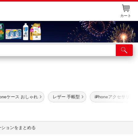
カート
店舗サービス
ット取り置き
イントカードWEB登録
舗情報・店舗一覧
honeケース おしゃれ
レザー 手帳型
iPhoneアクセサリー Ca
取り寄せ品入荷状況照会
ーションをまとめる