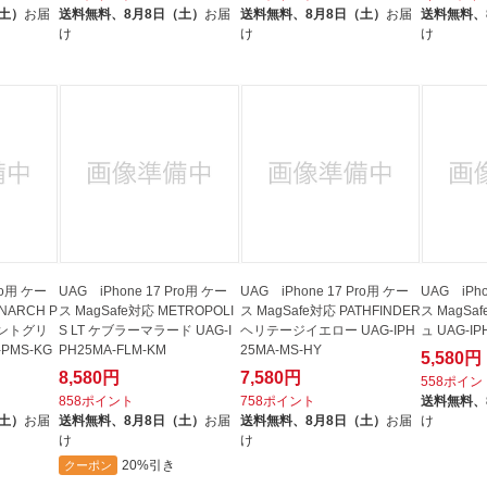
（土）
お届
送料無料、
8月8日（土）
お届
送料無料、
8月8日（土）
お届
送料無料、
け
け
け
ro用 ケー
UAG iPhone 17 Pro用 ケー
UAG iPhone 17 Pro用 ケー
UAG iPho
NARCH P
ス MagSafe対応 METROPOLI
ス MagSafe対応 PATHFINDER
ス MagSa
メントグリ
S LT ケブラーマラード UAG-I
ヘリテージイエロー UAG-IPH
ュ UAG-IP
-PMS-KG
PH25MA-FLM-KM
25MA-MS-HY
5,580円
8,580円
7,580円
558ポイン
858ポイント
758ポイント
送料無料、
（土）
お届
送料無料、
8月8日（土）
お届
送料無料、
8月8日（土）
お届
け
け
け
20%引き
クーポン