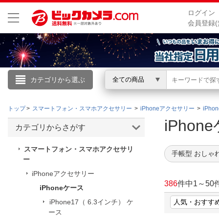
ログイン
会員登録(
カテゴリから選ぶ
全ての商品
こんにちは
トップ
スマートフォン・スマホアクセサリー
iPhoneアクセサリー
iPh
ログイン
iPho
カテゴリからさがす
新規会員登録
スマートフォン・スマホアクセサリ
手帳型 おしゃ
ー
iPhoneアクセサリー
会員メニュー
386
件中
1
～
50
iPhoneケース
お買いもの履歴
iPhone17（ 6.3インチ） ケ
閲覧履歴
ース