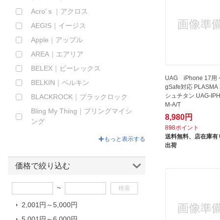
Acro’ｓ｜アクロス
AEGIS｜イージス
Apple｜アップル
AREA｜エアリア
BELEX｜ビーレックス
UAG iPhone 17用
BELKIN｜ベルキン
gSafe対応 PLASMA
シュチタン UAG-IPH
BLACKROCK｜ブラックロック
M-A/T
Bling My Thing｜ブリングマイシ
8,980円
ング
898ポイント
CASEFINITE｜ケースフィニット
送料無料、
店在庫有り
もっと表示する
出荷
CaseMarket｜ケースマーケット
CASEMATE｜ケースメート
価格で絞り込む
CASEPLAY｜ケースプレイ
~
CHARAMODE｜キャラモード
2,001円～5,000円
Clear Arts
5,001円～6,000円