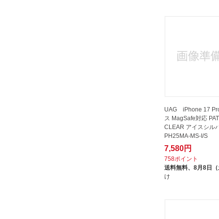
ケースオクロック｜caseoclock
サムライワークス｜SAMURAI
WORKS
サンクレスト｜SUNCREST
シュタイン
ジェスタックス｜JESTTAX
セルラーライン｜cellular line
ソフトバンク｜SoftBank
UAG iPhone 17 P
ス MagSafe対応 PA
タイヨー｜TAIYO
CLEAR アイスシルバ
トリニティ｜Trinity
PH25MA-MS-I/S
7,580円
ナチュラルデザイン｜NATURAL
758ポイント
design
送料無料、
8月8日
ニデック｜NIDEK
け
ハセプロ｜HASEPRO
パワーサポート｜POWER
SUPPORT