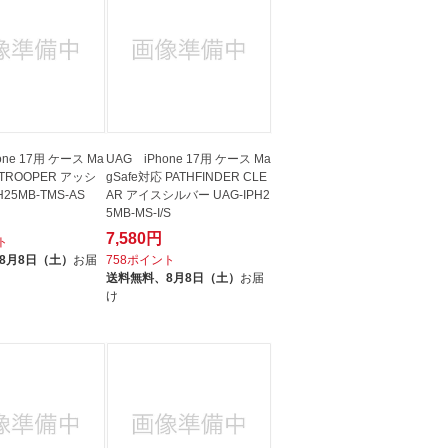
one 17用 ケース Ma
UAG iPhone 17用 ケース Ma
 TROOPER アッシ
gSafe対応 PATHFINDER CLE
H25MB-TMS-AS
AR アイスシルバー UAG-IPH2
5MB-MS-I/S
7,580円
ト
8月8日（土）
お届
758ポイント
送料無料、
8月8日（土）
お届
け