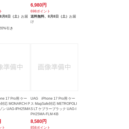
6,980円
ト
698ポイント
8月8日（土）
お届
送料無料、
8月8日（土）
お届
け
20%引き
ne 17 Pro用 ケー
UAG iPhone 17 Pro用 ケー
fe対応 MONARCH P
ス MagSafe対応 METROPOLI
ン UAG-IPH25MA
S LT ケブラーブラック UAG-I
PH25MA-FLM-KB
円
8,580円
イント
858ポイント