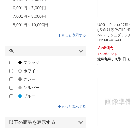
COCO case
6,001円～7,000円
CORALLO｜コラーロ
7,001円～8,000円
DEFF｜ディーフ
8,001円～10,000円
UAG iPhone 17用
ELAGO｜エラゴ
gSafe対応 PATHFIN
10,001円～12,580円
ELECOM｜エレコム
AR アッシュブラック 
もっと表示する
H25MB-MS-A/B
F.S.C.｜藤本電業
7,580円
色
FANTASTICK｜ファンタスティッ
758ポイント
ク
送料無料、
8月8日
ブラック
け
GAACAL｜ガーカル
ホワイト
GILD design｜ギルドデザイン
グレー
HAMEE｜ハミィ
シルバー
HOLDIT｜ホールディット
ブルー
IDEAL OF SWEDEN｜アイディー
グリーン
ルオブスウェーデン
もっと表示する
ベージュ
INCIPIO｜インシピオ
イエロー
IPHORIA｜アイフォリア
以下の商品を表示する
ゴールド