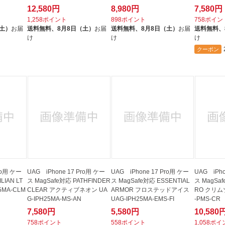
12,580円
8,980円
7,580円
1,258ポイント
898ポイント
758ポイン
（土）
お届
送料無料、
8月8日（土）
お届
送料無料、
8月8日（土）
お届
送料無料、
け
け
け
クーポン
ro用 ケー
UAG iPhone 17 Pro用 ケー
UAG iPhone 17 Pro用 ケー
UAG iPho
LIAN LT
ス MagSafe対応 PATHFINDER
ス MagSafe対応 ESSENTIAL
ス MagSa
5MA-CLM
CLEAR アクティブネオン UA
ARMOR フロステッドアイス
RO クリムゾ
G-IPH25MA-MS-AN
UAG-IPH25MA-EMS-FI
-PMS-CR
7,580円
5,580円
10,580
758ポイント
558ポイント
1,058ポ