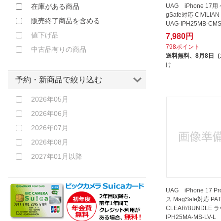
KENZAN｜ケンザン
UAG iPhone 17用
在庫がある商品
オレンジ
gSafe対応 CIVILI
KODAWARI｜コダワリ
販売終了商品を含める
UAG-IPH25MB-CMS
ブラウン
LAUT｜ラウ
値下げ品
7,980円
レッド
LIFEPROOF｜ライフプルーフ
798ポイント
中古品有りの商品
送料無料、
8月8日
ピンク
LORNA PASSONI｜ロルナパッソ
け
ーニ
パープル
予約・新商品で絞り込む
MagEasy｜マグイージー
クリア
MEMUMI｜メムミ
2026年05月
その他
MOMENT｜モーメント
2026年06月
MSソリューションズ｜MS
2026年07月
Solutions
2026年08月
OTTERBOX｜オッターボックス
2027年01月以降
OtterBox｜オッターボックス
OVER’s｜オーバーズ
UAG iPhone 17 P
OWLTECH｜オウルテック
ス MagSafe対応 PA
PATCHWORKS｜パッチワークス
CLEAR/BUNDLE ラ
IPH25MA-MS-LV-L