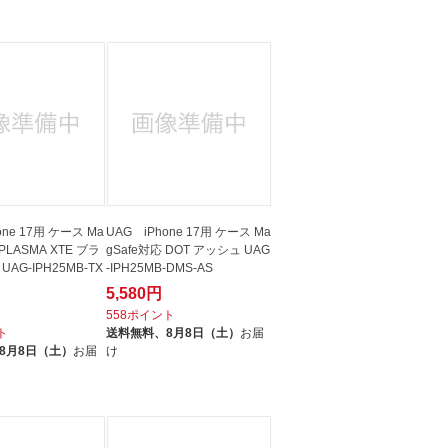
人窓口
R情報
nglish / 中文
one 17用 ケース Ma
UAG iPhone 17用 ケース Ma
 PLASMA XTE ブラ
gSafe対応 DOT アッシュ UAG
AG-IPH25MB-TX
-IPH25MB-DMS-AS
5,580円
558ポイント
ト
送料無料、
8月8日（土）
お届
8月8日（土）
お届
け