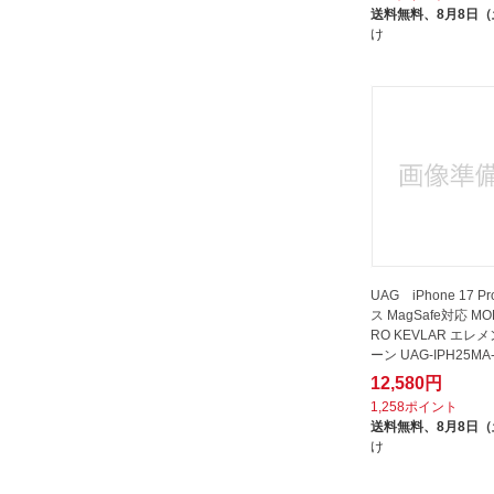
送料無料、
8月8日
TORRAS｜トラス
け
TUNEWEAR｜チューンウェア
UI｜ユーアイ
アイキューラボ｜iQ Labo
アディダス｜adidas
アピロス｜apeiros
アンワインド｜UNWIND
イツワ商事｜ITSUWA SHOJI
イングレム｜Ingrem
UAG iPhone 17 P
イーエスアール｜ESR
ス MagSafe対応 MO
エアージェイ｜air-J
RO KEVLAR エレ
ーン UAG-IPH25MA
エスツー・ラボ｜S2lab
12,580円
エムディーシー｜MDC
1,258ポイント
送料無料、
8月8日
グルマンディーズ｜gourmandise
け
ケイト・スペード ニューヨーク｜
kate spade new york