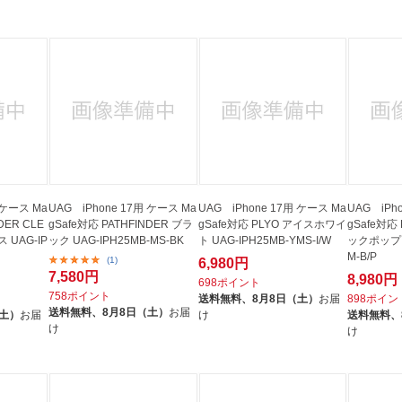
法
よくある質問・お問合せ
I
ご利用規約
E
 ケース Ma
UAG iPhone 17用 ケース Ma
UAG iPhone 17用 ケース Ma
UAG iPh
DER CLE
gSafe対応 PATHFINDER ブラ
gSafe対応 PLYO アイスホワイ
gSafe対応
 UAG-IP
ック UAG-IPH25MB-MS-BK
ト UAG-IPH25MB-YMS-I/W
ックポップ U
M-B/P
(1)
6,980円
7,580円
8,980円
698ポイント
758ポイント
送料無料、
8月8日（土）
お届
898ポイン
送料無料、
8月8日（土）
お届
（土）
お届
け
送料無料、
け
け