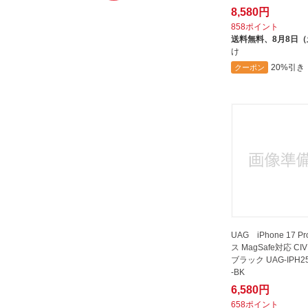
PEAK DESIGN｜ピークデザイン
8,580円
PGA｜ピージーエー
858ポイント
送料無料、
8月8日
PITAKA｜ピタカ
け
ROA｜ロア
20%引き
クーポン
ROOX｜ルークス
Royal Monster｜ロイヤルモンス
ター
Sanctuary｜サンクチュアリ
shizukawill｜シズカウィル
Sonix｜ソニックス
SPECK PRODUCTS｜スペックプ
ロダクツ
SPIGEN｜シュピゲン
UAG iPhone 17 P
ス MagSafe対応 CIVI
STYLE Promotion｜スタイルプロ
ブラック UAG-IPH2
モーション
-BK
SWITCH EASY｜スイッチイージ
6,580円
ー
658ポイント