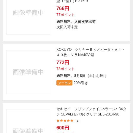
型（E型）) F-376-9
766円
77ポイント
送料無料、入荷次第出荷
次回入荷未定
KOKUYO クリヤーＢ＜ノビータ＞Ａ４・
４０枚・Ｖ ﾗ-NV40V 紫
772円
78ポイント
送料無料、8月8日（土）
お届け
20%引き
クーポン
セキセイ フリップファイル<ラージ> B4タ
テ SEPAL(セパル) クリア SEL-2814-90
(1)
600円