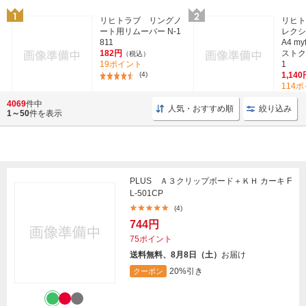
リヒトラブ リングノ
リヒト
ート用リムーバー N-1
レクシ
811
A4 m
182円
ストクリ
（税込）
19ポイント
1
(4)
1,140
114
4069
件中
人気・おすすめ順
絞り込み
1～50
件を表示
PLUS Ａ３クリップボード＋ＫＨ カーキ F
L-501CP
(4)
744円
75ポイント
送料無料、8月8日（土）
お届け
20%引き
クーポン