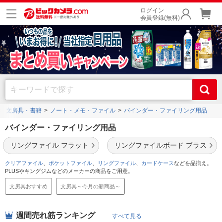
ログイン
会員登録(無料)
文房具・書籍
ノート・メモ・ファイル
バインダー・ファイリング用品
バインダー・ファイリング用品
リングファイル フラット
リングファイルボード プラス
クリアファイル
、
ポケットファイル
、
リングファイル
、
カードケース
などを品揃え。
PLUSやキングジムなどのメーカーの商品をご用意。
文房具おすすめ
文房具～今月の新商品～
週間売れ筋ランキング
すべて見る