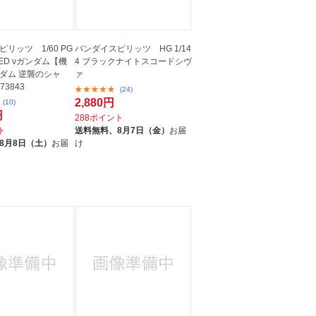
リッツ 1/60 PG
バンダイスピリッツ HG 1/14
HED νガンダム【機
4 ブラックナイトスコードシヴ
ダム 逆襲のシャ
ァ
73843
(24)
2,880円
(10)
円
288ポイント
ト
送料無料、
8月7日（金）
お届
8月8日（土）
お届
け