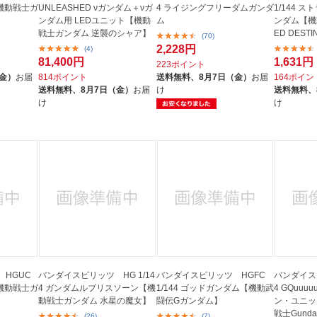
機動戦士ガ
UNLEASHED νガンダム＋νガ
4 ライジングフリーダムガンダ
1/144 
ンダム用 LEDユニット【機動
ム
ンダム【機
戦士ガンダム 逆襲のシャア】
ED DEST
(70)
2,228円
(4)
81,400円
1,631円
223ポイント
（金）
お届
814ポイント
送料無料、
8月7日（金）
お届
164ポイン
送料無料、
8月7日（金）
お届
け
送料無料、
け
け
HGUC
バンダイスピリッツ HG 1/14
バンダイスピリッツ HGFC
バンダイスピ
【機動戦士ガ
4 ガンダムルブリスソーン【機
1/144 ゴッドガンダム【機動武
4 GQuu
動戦士ガンダム 水星の魔女】
闘伝Gガンダム】
ン・ユニッ
戦士Gunda
(26)
(7)