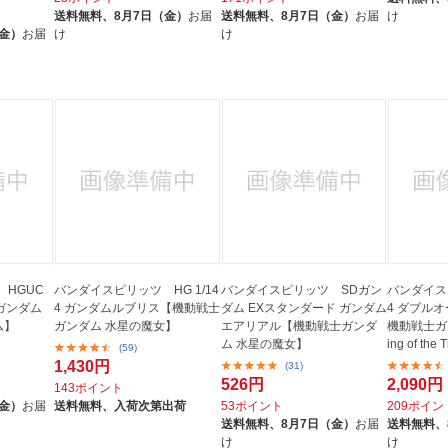
送料無料、
8月7日（金）
お届
送料無料、
8月7日（金）
お届
け
（金）
お届
け
け
HGUC
バンダイスピリッツ HG 1/14
バンダイスピリッツ SDガン
バンダイスピ
ーガンダム
4 ガンダムルブリス【機動戦士
ダム EXスタンダード ガンダム
4 ダブル
ム】
ガンダム 水星の魔女】
エアリアル【機動戦士ガンダ
機動戦士ガンダ
ム 水星の魔女】
ing of the 
(59)
1,430円
(31)
526円
2,090円
143ポイント
（金）
お届
送料無料、
入荷次第出荷
53ポイント
209ポイン
送料無料、
8月7日（金）
お届
送料無料、
け
け