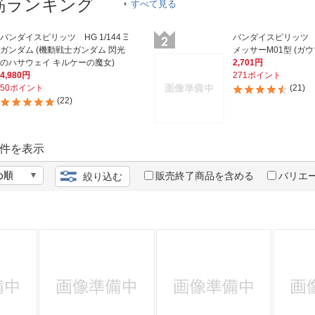
法
筋ランキング
すべて見る
よくある質問・お問合せ
I
ご利用規約
バンダイスピリッツ HG 1/144 Ξ
バンダイスピリッツ HG
ガンダム (機動戦士ガンダム 閃光
メッサーM01型 (ガウ
のハサウェイ キルケーの魔女)
2,701円
4,980円
271ポイント
50ポイント
(21)
(22)
E
件を表示
販売終了商品を含める
バリエ
絞り込む