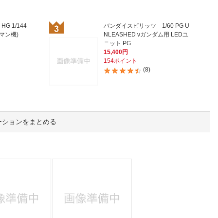
人窓口
R情報
 1/144
バンダイスピリッツ 1/60 PG U
マン機)
NLEASHED νガンダム用 LEDユ
ニット PG
15,400円
154ポイント
(8)
nglish / 中文
ーションをまとめる