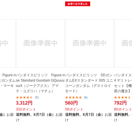
gure-ri
バンダイスピリッツ Figure-ri
バンダイスピリッツ SDガン
バンダイスピ
動戦士ガンダム
se Standard Gundam GQuuuu
ダムEXスタンダード 005 ユニ
4 デミト
タ・マーキ
uuX（ジークアクス） アマ
コーンガンダム（デストロイ
セット【機
テ・ユズリハ（マチュ）
モード）
星の魔女】
(5)
(8)
3,312円
560円
792円
332ポイント
56ポイント
80ポイン
（金）
お届
送料無料、
8月7日（金）
お届
送料無料、
8月7日（金）
お届
送料無料、
け
け
け