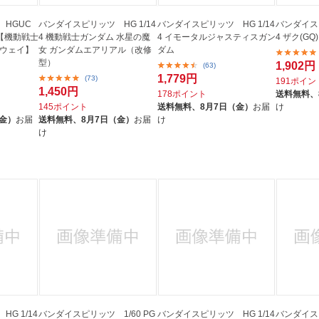
HGUC
バンダイスピリッツ HG 1/14
バンダイスピリッツ HG 1/14
バンダイスピ
ー【機動戦士
4 機動戦士ガンダム 水星の魔
4 イモータルジャスティスガン
4 ザク(GQ)
サウェイ】
女 ガンダムエアリアル（改修
ダム
型）
1,902円
(63)
1,779円
(73)
191ポイン
1,450円
178ポイント
送料無料、
145ポイント
送料無料、
8月7日（金）
お届
け
（金）
お届
送料無料、
8月7日（金）
お届
け
け
G 1/14
バンダイスピリッツ 1/60 PG
バンダイスピリッツ HG 1/14
バンダイス