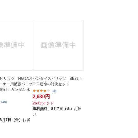
リッツ HG 1/14
バンダイスピリッツ BB戦士
レーナー用拡張パーツ
C.E.運命の対決セット
動戦士ガンダム 水
(2)
2,630円
(38)
263ポイント
送料無料、
8月7日（金）
お届
ト
け
8月7日（金）
お届