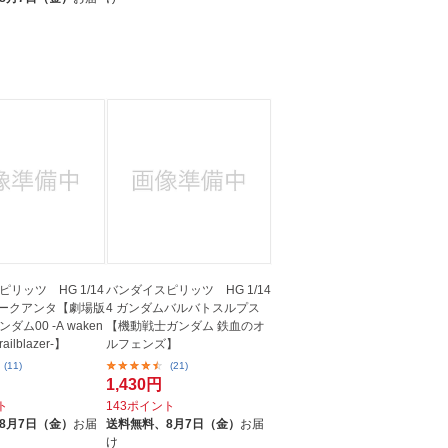
リッツ HG 1/14
バンダイスピリッツ HG 1/14
オークアンタ【劇場版
4 ガンダムバルバトスルプス
ム00 -A waken
【機動戦士ガンダム 鉄血のオ
Trailblazer-】
ルフェンズ】
(11)
(21)
1,430円
ト
143ポイント
8月7日（金）
お届
送料無料、
8月7日（金）
お届
け