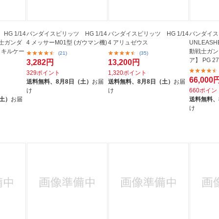
G 1/14
バンダイスピリッツ HG 1/14
バンダイスピリッツ HG 1/14
バンダイスピ
戦士ガンダ
4 メッサーM01型 (ガウマン機)
4 アリュゼウス
UNLEAS
 キルケー
動戦士ガン
(21)
(35)
ア】 PG 27
3,282円
13,200円
329ポイント
1,320ポイント
66,000
送料無料、
8月8日（土）
お届
送料無料、
8月8日（土）
お届
け
け
660ポイン
（土）
お届
送料無料、
け