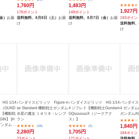
1,760円
1,483円
1,927円
176ポイント
149ポイント
（金）
お届
送料無料、
8月8日（土）
お届
送料無料、
8月7日（金）
お届
193ポイン
け
け
送料無料、
け
G 1/14
バンダイスピリッツ Figure-ri
バンダイスピリッツ HG 1/14
バンダイスピ
ダム（GUND
se Standard 機動戦士ガンダム
4 ジフレド【機動戦士Gundam
4 ガンダム
版）【機動戦
水星の魔女 ミオリネ・レンブ
GQuuuuuuX（ジークアク
ガンダムA
IN】 [H
ラン
ス）】
ガンダム T
1,840円
(38)
(5)
2,280円
1,705円
184ポイン
23ポイント
171ポイント
送料無料、