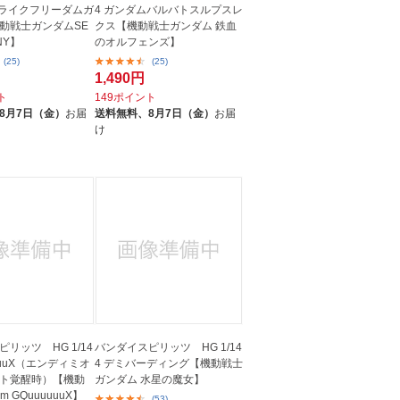
ストライクフリーダムガ
4 ガンダムバルバトスルプスレ
動戦士ガンダムSE
クス【機動戦士ガンダム 鉄血
INY】
のオルフェンズ】
(25)
(25)
1,490円
ト
149ポイント
8月7日（金）
お届
送料無料、
8月7日（金）
お届
け
リッツ HG 1/14
バンダイスピリッツ HG 1/14
uuuuX（エンディミオ
4 デミバーディング【機動戦士
ト覚醒時）【機動
ガンダム 水星の魔女】
m GQuuuuuuX】
(53)