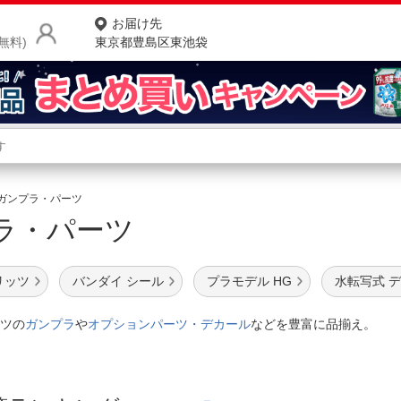
お届け先
無料)
東京都豊島区東池袋
商品をさがす
ランキングからさがす
ネ
ガンプラ・パーツ
ラ・パーツ
カテゴリ一覧からさがす
ポ
店
リッツ
バンダイ シール
プラモデル HG
水転写式 
お
ツの
ガンプラ
や
オプションパーツ・デカール
などを豊富に品揃え。
お客様サポート
ご利用ガイド