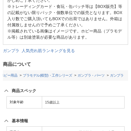
かじめご了承ください。
※トレーディングカード・食玩・缶バッチ等は【BOX販売】等
の記載がない限りパック・個数単位での販売となります。BOX
入り数でご購入頂いてもBOXでの出荷ではありません。外箱は
付属致しませんので予めご了承ください。
※掲載されている画像はイメージです。ホビー商品（プラモデ
ル等）は別途塗装が必要な商品があります。
ガンプラ 人気売れ筋ランキングを見る
商品について
・ベビー用品
プラモデル(模型)・工作シリーズ
ガンプラ・パーツ
ガンプラ
商品スペック
対象年齢
15歳以上
基本情報