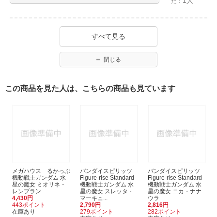
1人
た：
すべて見る
閉じる
この商品を見た人は、こちらの商品も見ています
メガハウス るかっぷ
バンダイスピリッツ
バンダイスピリッツ
機動戦士ガンダム 水
Figure-rise Standard
Figure-rise Standard
星の魔女 ミオリネ・
機動戦士ガンダム 水
機動戦士ガンダム 水
レンブラン
星の魔女 スレッタ・
星の魔女 ニカ・ナナ
4,430円
マーキュ...
ウラ
443ポイント
2,790円
2,816円
在庫あり
279ポイント
282ポイント