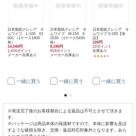
日本製紙クレシア キ
日本製紙クレシア キ
日本製紙クレシア キ
ムワイプ L-100 62
ムワイプ M-150 6
ムワイプ S-200【単
001 （1ケース1800
2030 （1ケース5400
品】
枚）
枚）
220円
14,340円
9,190円
22ポイント
1,434ポイント
919ポイント
在庫あり
メーカー在庫あり
メーカー在庫あり
(43)
一緒に買う
一緒に買う
一緒に買う
※発送完了後のお客様都合による返品は不可とさせて頂きま
す。
※パッケージは商品本体の保護材ですので、本体に影響を及ぼ
すような破損を除き、交換・返品対応対象外となります。あら