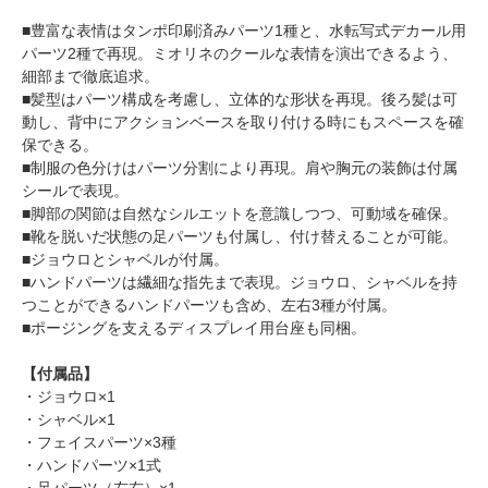
■豊富な表情はタンポ印刷済みパーツ1種と、水転写式デカール用
パーツ2種で再現。ミオリネのクールな表情を演出できるよう、
細部まで徹底追求。
■髪型はパーツ構成を考慮し、立体的な形状を再現。後ろ髪は可
動し、背中にアクションベースを取り付ける時にもスペースを確
保できる。
■制服の色分けはパーツ分割により再現。肩や胸元の装飾は付属
シールで表現。
■脚部の関節は自然なシルエットを意識しつつ、可動域を確保。
■靴を脱いだ状態の足パーツも付属し、付け替えることが可能。
■ジョウロとシャベルが付属。
■ハンドパーツは繊細な指先まで表現。ジョウロ、シャベルを持
つことができるハンドパーツも含め、左右3種が付属。
■ポージングを支えるディスプレイ用台座も同梱。
【付属品】
・ジョウロ×1
・シャベル×1
・フェイスパーツ×3種
・ハンドパーツ×1式