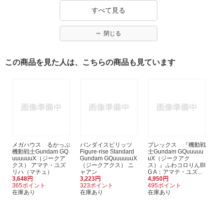
すべて見る
閉じる
この商品を見た人は、こちらの商品も見ています
メガハウス るかっぷ
バンダイスピリッツ
プレックス 『機動戦
機動戦士Gundam GQ
Figure-rise Standard
士Gundam GQuuuuu
uuuuuuX（ジークア
Gundam GQuuuuuuX
uX（ジークアク
クス） アマテ・ユズ
（ジークアクス） ニ
ス）』ふわコロりんBI
リハ（マチュ）
ャアン
G A：アマテ・ユズ...
3,648円
3,223円
4,950円
365ポイント
323ポイント
495ポイント
在庫あり
在庫あり
在庫あり