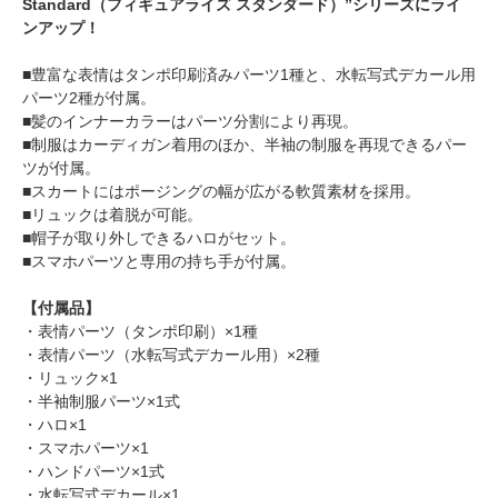
Standard（フィギュアライズ スタンダード）”シリーズにライ
ンアップ！
■豊富な表情はタンポ印刷済みパーツ1種と、水転写式デカール用
パーツ2種が付属。
■髪のインナーカラーはパーツ分割により再現。
■制服はカーディガン着用のほか、半袖の制服を再現できるパー
ツが付属。
■スカートにはポージングの幅が広がる軟質素材を採用。
■リュックは着脱が可能。
■帽子が取り外しできるハロがセット。
■スマホパーツと専用の持ち手が付属。
【付属品】
・表情パーツ（タンポ印刷）×1種
・表情パーツ（水転写式デカール用）×2種
・リュック×1
・半袖制服パーツ×1式
・ハロ×1
・スマホパーツ×1
・ハンドパーツ×1式
・水転写式デカール×1