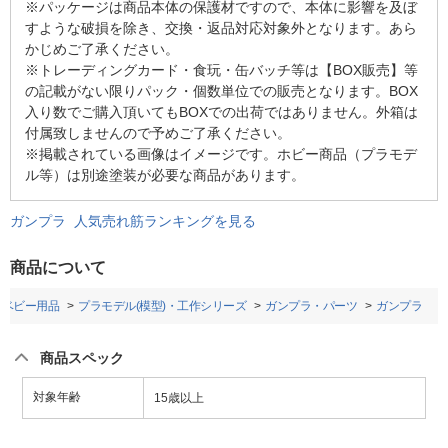
※パッケージは商品本体の保護材ですので、本体に影響を及ぼ
すような破損を除き、交換・返品対応対象外となります。あら
かじめご了承ください。
※トレーディングカード・食玩・缶バッチ等は【BOX販売】等
の記載がない限りパック・個数単位での販売となります。BOX
入り数でご購入頂いてもBOXでの出荷ではありません。外箱は
付属致しませんので予めご了承ください。
※掲載されている画像はイメージです。ホビー商品（プラモデ
ル等）は別途塗装が必要な商品があります。
ガンプラ 人気売れ筋ランキングを見る
商品について
・ベビー用品
プラモデル(模型)・工作シリーズ
ガンプラ・パーツ
ガンプラ
商品スペック
対象年齢
15歳以上