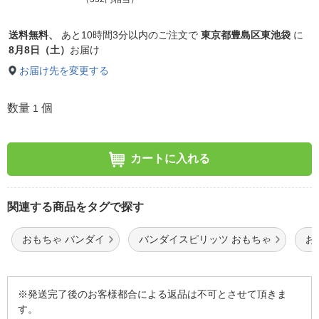
送料無料、
あと
10時間3分以内
のご注文で
東京都豊島区東池袋
に
8月8日（土）
お届け
お届け先を変更する
数量
個
1
カートに入れる
関連する商品をタグで探す
おもちゃ バンダイ
バンダイスピリッツ おもちゃ
お
※発送完了後のお客様都合による返品は不可とさせて頂きま
す。