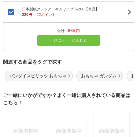
日本製紙クレシア キムワイプ S-200【単品】
220円
22ポイント
665
合計
円
一緒にカートに入れる
関連する商品をタグで探す
バンダイスピリッツ おもちゃ
おもちゃ ガンダム
お
ご一緒にいかがですか？よく一緒に購入されている商品は
こちら！