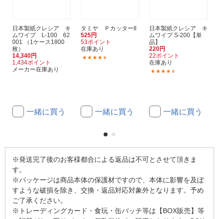
日本製紙クレシア キ
タミヤ ＰカッターII
日本製紙クレシア キ
ムワイプ L-100 62
525円
ムワイプ S-200【単
001 （1ケース1800
53ポイント
品】
枚）
在庫あり
220円
14,340円
22ポイント
(9)
1,434ポイント
在庫あり
メーカー在庫あり
(43)
一緒に買う
一緒に買う
一緒に買う
※発送完了後のお客様都合による返品は不可とさせて頂きま
す。
※パッケージは商品本体の保護材ですので、本体に影響を及ぼ
すような破損を除き、交換・返品対応対象外となります。予め
ご了承ください。
※トレーディングカード・食玩・缶バッチ等は【BOX販売】等