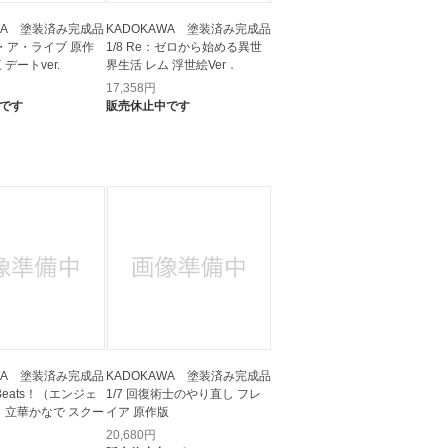
AWA 塗装済み完成品
KADOKAWA 塗装済み完成品
ト・ア・ライブ 原作
1/8 Re：ゼロから始める異世
デートver.
界生活 レム 浮世絵Ver．
17,358
円
です
販売休止中です
AWA 塗装済み完成品
KADOKAWA 塗装済み完成品
l Beats！（エンジェ
1/7 回復術士のやり直し フレ
） 立華かなで スクー
イア 原作版
20,680
円