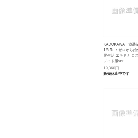
ベルファイン｜BELLFINE
ペンギンパレード｜Penguin
Parade
ホビーストック｜HOBBY STOCK
ホビーマックス｜HOBBY MAX
KADOKAWA 塗
マイルストン｜MILESTONE
1/8 Re：ゼロから
界生活 エキドナ ロ
マウスユニット｜MouseUnit
メイド服ver.
マックスファクトリー｜MAX
19,360
円
FACTORY
販売休止中です
ミユキ｜Miyuki
ミートス｜MYETHOS
メガハウス｜MegaHouse
メディアファクトリー｜MEDIA
FACTORY
メディコス・エンタテイメント｜
MEDICOS ENTERTAINMENT