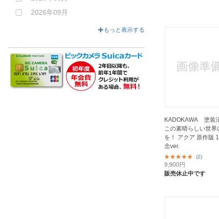
2026年09月
ソラレイン｜Solarain
2026年10月
ダイキ工業｜DAIKI kougyou
もっと表示する
2026年11月
ドラゴントイ｜DORAGON Toy
2026年12月
ネオンマックス｜NEONMAX
2027年01月以降
ビート｜BEAT
ピーエムオフィスエー｜P.M
OfficeA
ファットカンパニー｜
PhatCompany
KADOKAWA 塗
この素晴らしい世界
フリュー｜FURYU
を！ アクア 原作版 
フリーイング｜FREEing
念ver.
(2)
フレア｜FLARE
9,900
円
販売休止中です
ブロッコリー｜BROCCOLI
プライム１スタジオ｜Prime 1
Studio
プルクラ｜PULCHRA