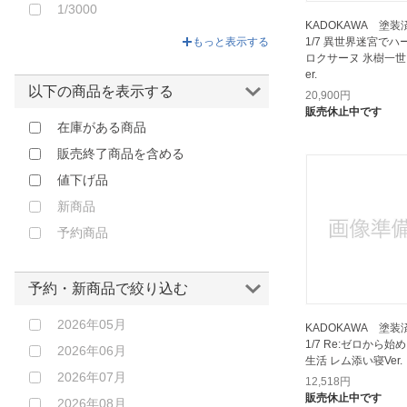
エンソウトイズ｜ENSOUTOYS
1/3000
KADOKAWA 塗
エヴォリューショントイ｜
もっと表示する
1/7 異世界迷宮でハ
EVOLUTION・TOY
ロクサーヌ 氷樹一世
er.
オランジュルージュ｜ORANGE
以下の商品を表示する
ROUGE
20,900
円
販売休止中です
オルカトイズ｜Orcatoys
在庫がある商品
オーキッドシード｜OrchidSeed
販売終了商品を含める
キャラアニ｜Chara-Ani
値下げ品
キューズQ｜ques Q
新商品
ギガパルス｜gigapulse
予約商品
クレイズ｜cLayz
クレーネル｜Claynel
予約・新商品で絞り込む
グッドスマイルカンパニー｜
2026年05月
GOOD SMILE COMPANY
KADOKAWA 塗
1/7 Re:ゼロから
2026年06月
コトブキヤ｜壽屋
生活 レム添い寝Ver.
2026年07月
スカイチューブ｜SKYTUBE
12,518
円
販売休止中です
2026年08月
その他メーカー