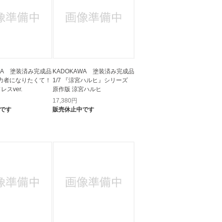
AWA 塗装済み完成品
KADOKAWA 塗装済み完成品
の実力者になりたくて！
1/7 『涼宮ハルヒ』シリーズ
レスver.
原作版 涼宮ハルヒ
17,380
円
です
販売休止中です