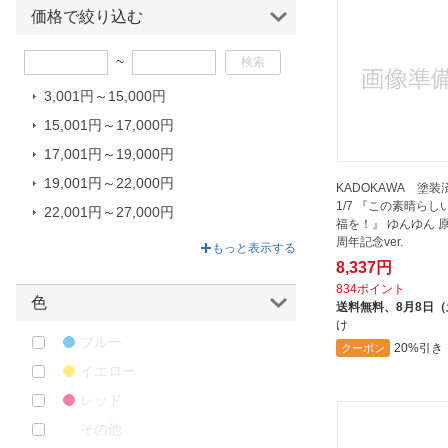
MAGI ARTS｜マギアーツ
価格で絞り込む
MIMEYOI｜ミメヨイ
~
Myethos｜ミートス
3,001円～15,000円
NEBULATOYS
15,001円～17,000円
PROOF｜プルーフ
17,001円～19,000円
PURE
19,001円～22,000円
QSIX｜キューシックス
KADOKAWA 塗
1/7 『この素晴ら
22,001円～27,000円
RIBOSE｜リーボス
福を！』 ゆんゆん 原
27,001円～39,600円
周年記念ver.
SQUARE ENIX｜スクウェアエニ
もっと表示する
ックス
8,337円
834ポイント
threeA｜スリーエー
色
送料無料、
8月8日
THREEZERO｜スリーゼロ
け
ブルー
20%引き
クーポン
WINGS｜ウイングス
イエロー
アイズプロジェクト｜AIZU
レッド
PROJECT
その他
アクアマリン｜AQUAMARINE