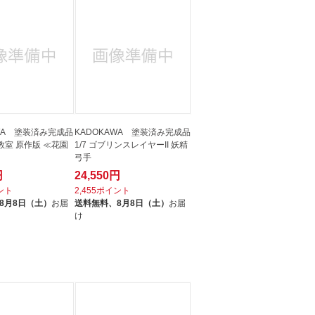
AWA 塗装済み完成品
KADOKAWA 塗装済み完成品
イ教室 原作版 ≪花園
1/7 ゴブリンスレイヤーII 妖精
弓手
円
24,550円
イント
2,455ポイント
8月8日（土）
お届
送料無料、
8月8日（土）
お届
け