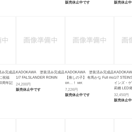
販売休止中です
販売休止中
装済み完成品
KADOKAWA 塗装済み完成品
KADOKAWA 塗装済み完成品
KADOK
に祝福
1/7 FALSLANDER RONIN
【推しの子】 有馬かな Full mo
1/7 STE
10周年記
on…！ ver.
インズ・ゲ
24,200
円
莉栖 LE
販売休止中です
7,226
円
販売休止中です
32,450
円
販売休止中