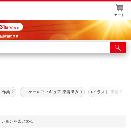
カート
店舗サービス
ット取り置き
イントカードWEB登録
舗情報・店舗一覧
手作業
スケールフィギュア 塗装済み
イラスト 塗装済み
取り寄せ品入荷状況照会
ーションをまとめる