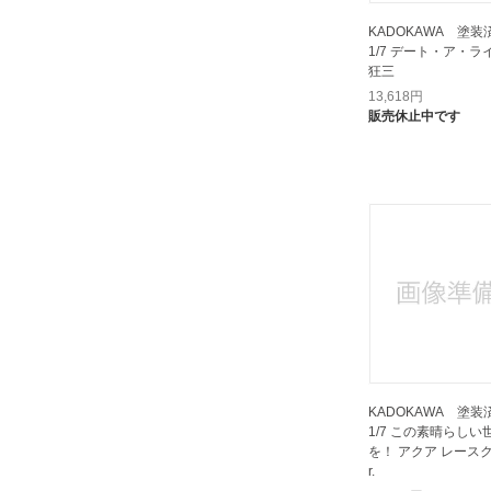
メディコムトイ｜MEDICOM TOY
KADOKAWA 塗
ユニオンクリエイティブ｜Union
1/7 デート・ア・ラ
Creative
狂三
リコルヌ｜Licorne
13,618
円
販売休止中です
ルミナスボックス｜Luminous Box
レチェリー｜LECHERY
ワンダフルワークス｜Wonderful
Works
わんだらー｜WANDERER
ヴェルテクス｜VERTEX
京商｜KYOSHO
千値練｜SEN-TI-NEL
双翼社｜SOUYOKUSHA
回天堂｜KAITENDOH
KADOKAWA 塗
大網｜Oh-ami
1/7 この素晴らし
を！ アクア レース
岡山フィギュアエンジニアリング
r.