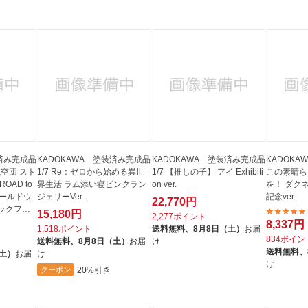
法
よくある質問・お問合せ
I
ご利用規約
E
装済み完成品
KADOKAWA 塗装済み完成品
KADOKAWA 塗装済み完成品
KADOK
航空団 スト
1/7 Re：ゼロから始める異世
1/7 【推しの子】 アイ Exhibiti
この素晴ら
OAD to
界生活 ラム添い寝ピンクラン
on ver.
を！ ダクネ
ワールドウ
ジェリーVer．
記念ver.
22,770円
ックフェ
15,180円
2,277ポイント
8,337円
1,518ポイント
送料無料、
8月8日（土）
お届
834ポイン
送料無料、
8月8日（土）
お届
け
送料無料、
（土）
お届
け
け
20%引き
クーポン