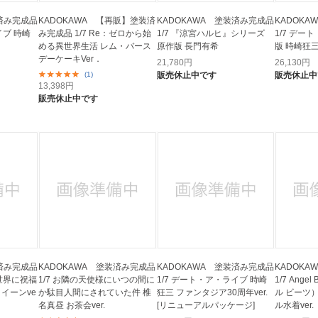
装済み完成品
KADOKAWA 【再販】塗装済
KADOKAWA 塗装済み完成品
KADOK
イブ 時崎
み完成品 1/7 Re：ゼロから始
1/7 『涼宮ハルヒ』シリーズ
1/7 デー
める異世界生活 レム・バース
原作版 長門有希
版 時崎狂三 
デーケーキVer．
21,780
円
26,130
円
(1)
販売休止中です
販売休止中
13,398
円
販売休止中です
装済み完成品
KADOKAWA 塗装済み完成品
KADOKAWA 塗装済み完成品
KADOK
い世界に祝福
1/7 お隣の天使様にいつの間に
1/7 デート・ア・ライブ 時崎
1/7 Ange
クイーンve
か駄目人間にされていた件 椎
狂三 ファンタジア30周年ver.
ル ビーツ
名真昼 お茶会ver.
[リニューアルパッケージ]
ル水着ver.