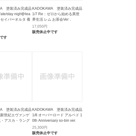
AWA 塗装済み完成品
KADOKAWA 塗装済み完成品
te/stay night[Hea
1/7 Re：ゼロから始める異世
eel] セイバーオルタ 着
界生活 レム お茶会Ver．
17,050
円
販売休止中です
です
AWA 塗装済み完成品
KADOKAWA 塗装済み完成品
蔵版]新世紀エヴァンゲ
1/8 オーバーロード アルベド 1
流・アスカ・ラング
0th Anniversary so-bin ver.
25,300
円
販売休止中です