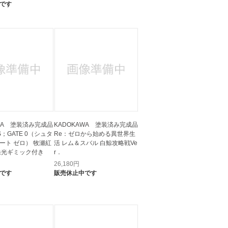
です
AWA 塗装済み完成品
KADOKAWA 塗装済み完成品
INS；GATE 0（シュタ
Re：ゼロから始める異世界生
ート ゼロ） 牧瀬紅
活 レム＆スバル 白鯨攻略戦Ve
D発光ギミック付き
r．
26,180
円
です
販売休止中です