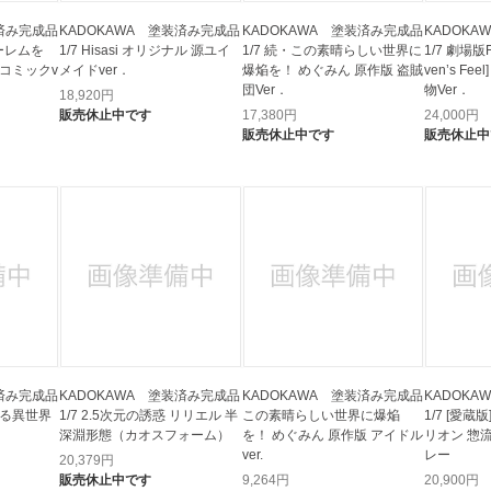
装済み完成品
KADOKAWA 塗装済み完成品
KADOKAWA 塗装済み完成品
KADOK
ーレムを
1/7 Hisasi オリジナル 源ユイ
1/7 続・この素晴らしい世界に
1/7 劇場版Fa
コミックv
メイドver．
爆焔を！ めぐみん 原作版 盗賊
ven’s F
団Ver．
物Ver．
18,920
円
販売休止中です
17,380
円
24,000
円
販売休止中です
販売休止中
装済み完成品
KADOKAWA 塗装済み完成品
KADOKAWA 塗装済み完成品
KADOK
始める異世界
1/7 2.5次元の誘惑 リリエル 半
この素晴らしい世界に爆焔
1/7 [愛
深淵形態（カオスフォーム）
を！ めぐみん 原作版 アイドル
リオン 惣
ver.
レー
20,379
円
販売休止中です
9,264
円
20,900
円