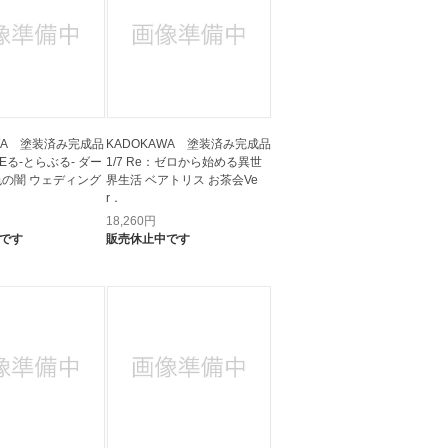
AWA 塗装済み完成品
KADOKAWA 塗装済み完成品
LOVEる-とらぶる- ダー
1/7 Re：ゼロから始める異世
色の闇 ウェディング
界生活 ベアトリス お茶会Ve
r．
18,260
円
です
販売休止中です