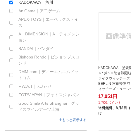
KADOKAWA｜角川
ほしいもの
AniGame｜ア二ゲーム
お知らせ
APEX-TOYS｜エーペックストイ
ズ
A・DIMENSION｜A・ディメンシ
ョン
BANDAI｜バンダイ
Bishops Rondo｜ビショップスロ
ンド
KADOKAWA 塗
DMM.com｜ディーエムエムドッ
1/7 第501統合戦闘
トコム
ライクウィッチーズ R
BERLIN 宮藤芳佳 
F.W.A.T｜ふわっと
ィッチーズミュージ
スタ20...
FOTSJAPAN｜フォトスジャパン
17,051円
1,706ポイント
Good Smile Arts Shanghai｜グッ
送料無料、
8月8日
ドスマイルアーツ上海
け
Hobby Sakura｜ホビーサクラ
もっと表示する
INSIGHT｜インサイト