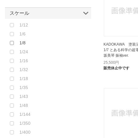
アスカモデル｜Asuka model
アゾンインターナショナル｜
スケール
AZONE INTERNATIONAL
1/12
アリスグリント｜AliceGlint
1/6
アルカディア｜ARCADIA
1/8
KADOKAWA 塗
アルター｜ALTER
1/7 とある科学の超
1/24
アルファマックス｜alphamax
坂美琴 振袖ver.
1/16
25,500
円
アートストーム｜ART STORM
販売休止中です
1/32
インテリジェントシステムズ｜
1/18
INTELLIGENT SYSTEMS
1/35
インフィニティスタジオ｜Infinity
Studio
1/43
ウイング｜WING
1/48
ウェーブ｜WAVE
1/144
エイプラス｜APLUS
1/350
エモントイズ｜EMONTOYS
1/400