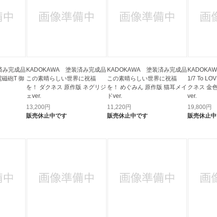
装済み完成品
KADOKAWA 塗装済み完成品
KADOKAWA 塗装済み完成品
KADOK
電磁砲T 御
この素晴らしい世界に祝福
この素晴らしい世界に祝福
1/7 To 
を！ ダクネス 原作版 ネグリジ
を！ めぐみん 原作版 猫耳メイ
クネス 金
ェver.
ドver.
ver.
13,200
円
11,220
円
19,800
円
販売休止中です
販売休止中です
販売休止中