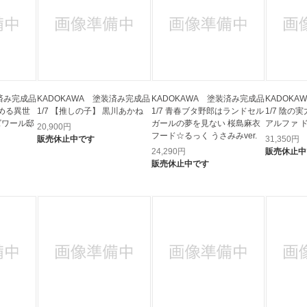
装済み完成品
KADOKAWA 塗装済み完成品
KADOKAWA 塗装済み完成品
KADOK
始める異世
1/7 【推しの子】 黒川あかね
1/7 青春ブタ野郎はランドセル
1/7 陰
ズワール邸
ガールの夢を見ない 桜島麻衣
アルファ ド
20,900
円
フード☆るっく うさみみver.
販売休止中です
31,350
円
24,290
円
販売休止中
販売休止中です