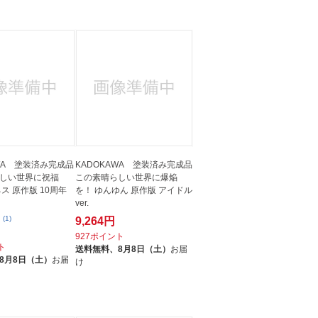
人窓口
R情報
nglish / 中文
AWA 塗装済み完成品
KADOKAWA 塗装済み完成品
しい世界に祝福
この素晴らしい世界に爆焔
ス 原作版 10周年
を！ ゆんゆん 原作版 アイドル
ver.
(1)
9,264円
927ポイント
ト
送料無料、
8月8日（土）
お届
8月8日（土）
お届
け