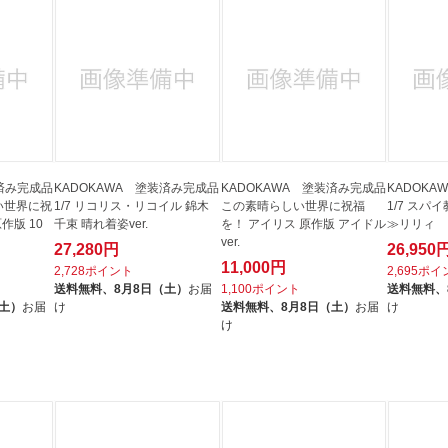
装済み完成品
KADOKAWA 塗装済み完成品
KADOKAWA 塗装済み完成品
KADOK
しい世界に祝
1/7 リコリス・リコイル 錦木
この素晴らしい世界に祝福
1/7 スパ
作版 10
千束 晴れ着姿ver.
を！ アイリス 原作版 アイドル
≫リリィ
ver.
27,280円
26,950
11,000円
2,728ポイント
2,695ポ
送料無料、
8月8日（土）
お届
1,100ポイント
送料無料、
（土）
お届
け
送料無料、
8月8日（土）
お届
け
け