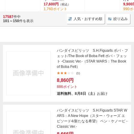
17,600円
9,900
（税込）
1,760ポイント
990
17587
件中
人気・おすすめ順
絞り込み
101～150
件を表示
バンダイスピリッツ S.H.Figuarts ボバ・フ
ェット/The Book of Boba Fett ボバ・フェッ
ト -Classic Ver.-（STAR WARS：The Book
of Boba Fett）
(1)
8,860円
886ポイント
送料無料、8月8日（土）
お届け
バンダイスピリッツ S.H.Figuarts STAR W
ARS：A New Hope（スター・ウォーズ エ
ピソード4/新たなる希望） ベン・ケノービ -
Classic Ver.-