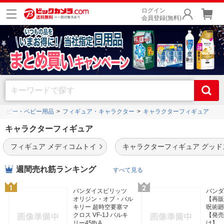
ログイン
会員登録(無料)
ホビー・ベビー用品
フィギュア・キャラクター
キャラクターフィギュア
キャラクターフィギュア
フィギュア メディコムトイ
キャラクターフィギュア グッ
週間売れ筋ランキング
すべて見る
バンダイスピリッツ
バン
オリジン・オブ・バル
【再販】S
キリー 超時空要塞マ
呪術廻
クロス VF-1J バルキ
【発売
リー45th A...
け】