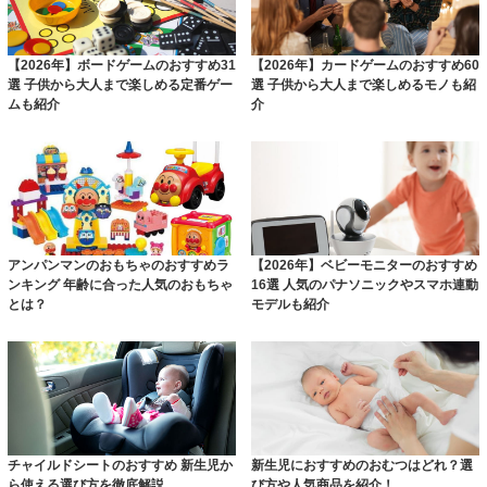
【2026年】ボードゲームのおすすめ31
【2026年】カードゲームのおすすめ60
選 子供から大人まで楽しめる定番ゲー
選 子供から大人まで楽しめるモノも紹
ムも紹介
介
アンパンマンのおもちゃのおすすめラ
【2026年】ベビーモニターのおすすめ
ンキング 年齢に合った人気のおもちゃ
16選 人気のパナソニックやスマホ連動
とは？
モデルも紹介
チャイルドシートのおすすめ 新生児か
新生児におすすめのおむつはどれ？選
ら使える選び方を徹底解説
び方や人気商品を紹介！