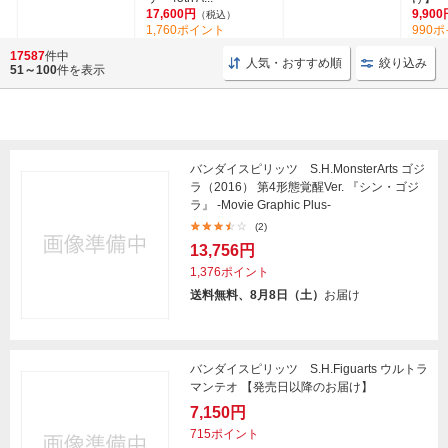
17,600円
9,900
（税込）
1,760ポイント
990
17587
件中
人気・おすすめ順
絞り込み
51～100
件を表示
バンダイスピリッツ S.H.MonsterArts ゴジ
ラ（2016） 第4形態覚醒Ver. 『シン・ゴジ
ラ』 -Movie Graphic Plus-
(2)
13,756円
1,376ポイント
送料無料、8月8日（土）
お届け
バンダイスピリッツ S.H.Figuarts ウルトラ
マンテオ 【発売日以降のお届け】
7,150円
715ポイント