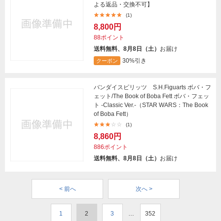
よる返品・交換不可】
(1)
8,800円
88ポイント
送料無料、8月8日（土）
お届け
30%引き
クーポン
バンダイスピリッツ S.H.Figuarts ボバ・フ
ェット/The Book of Boba Fett ボバ・フェッ
ト -Classic Ver.-（STAR WARS：The Book
of Boba Fett）
(1)
8,860円
886ポイント
送料無料、8月8日（土）
お届け
< 前へ
次へ >
1
2
3
…
352