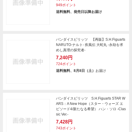
949ポイント
送料無料、発売日以降お届け
バンダイスピリッツ 【再販】S.H.Figuarts
NARUTO-ナルト- 疾風伝 大蛇丸 -永劫を求
めし真理の探究者-
7,240円
724ポイント
送料無料、8月8日（土）
お届け
バンダイスピリッツ S.H.Figuarts STAR W
ARS：A New Hope（スター・ウォーズ エ
ピソード4/新たなる希望） ハン・ソロ -Clas
sic Ver.-
7,428円
743ポイント