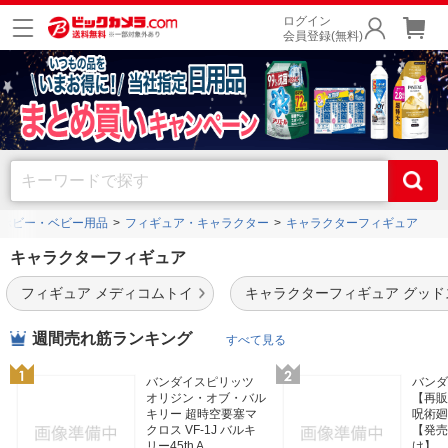
ログイン
会員登録(無料)
ホビー・ベビー用品
フィギュア・キャラクター
キャラクターフィギュア
キャラクターフィギュア
フィギュア メディコムトイ
キャラクターフィギュア グッ
週間売れ筋ランキング
すべて見る
バンダイスピリッツ
バン
オリジン・オブ・バル
【再販】S
キリー 超時空要塞マ
呪術廻
クロス VF-1J バルキ
【発売
リー45th A...
け】