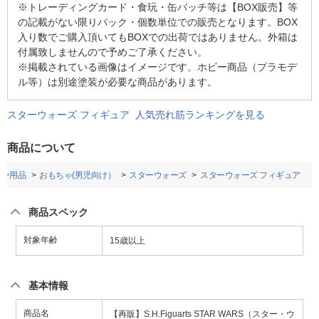
※トレーディングカード・食玩・缶バッチ等は【BOX販売】等
の記載がない限りパック・個数単位での販売となります。BOX
入り数でご購入頂いてもBOXでの出荷ではありません。外箱は
付属致しませんので予めご了承ください。
※掲載されている画像はイメージです。ホビー商品（プラモデ
ル等）は別途塗装が必要な商品があります。
スターウォーズ フィギュア 人気売れ筋ランキングを見る
商品について
ビー用品
おもちゃ(男児向け）
スターウォーズ
スターウォーズ フィギュア
商品スペック
対象年齢
15歳以上
基本情報
商品名
【再販】S.H.Figuarts STAR WARS（スター・ウ