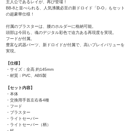
主人公であるレイが、再び登場！
BB-8と並べられる、人気沸騰必至の新ドロイド「D-O」もセット
の超豪華仕様！
付属のブラスターは、腰のホルダーに格納可能。
頭部は今回も、魂のデジタル彩色で迫力ある再現度を実現。
フードが付属。
豊富な武器パーツ、新ドロイドが付属で、高いプレイバリューを
実現。
【仕様】
・サイズ：全高 約145mm
・材質：PVC、ABS製
【セット内容】
・本体
・交換用手首左右各4種
・フード
・ブラスター
・ライトセーバー
・ライトセーバー（柄）
・杖