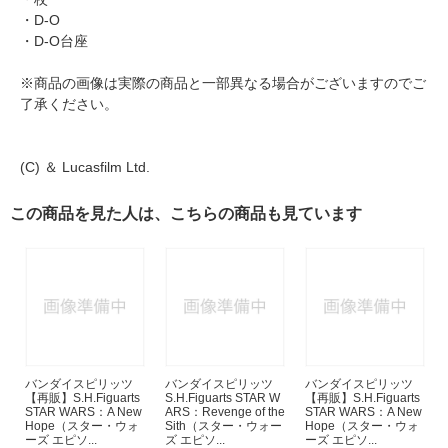
・D-O
・D-O台座
※商品の画像は実際の商品と一部異なる場合がございますのでご
了承ください。
(C) ＆ Lucasfilm Ltd.
この商品を見た人は、こちらの商品も見ています
バンダイスピリッツ
バンダイスピリッツ
バンダイスピリッツ
【再販】S.H.Figuarts
S.H.Figuarts STAR W
【再販】S.H.Figuarts
STAR WARS：A New
ARS：Revenge of the
STAR WARS：A New
Hope（スター・ウォ
Sith（スター・ウォー
Hope（スター・ウォ
ーズ エピソ...
ズ エピソ...
ーズ エピソ...