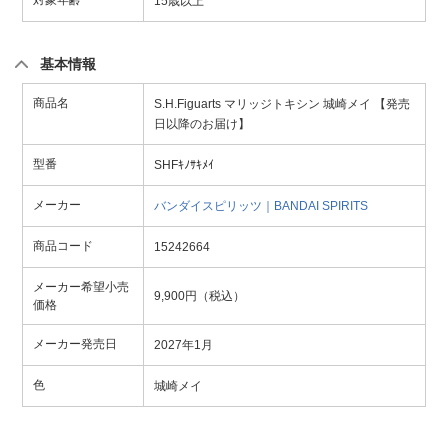
対象年齢
15歳以上
基本情報
商品名
S.H.Figuarts マリッジトキシン 城崎メイ 【発売
日以降のお届け】
型番
SHFｷﾉｻｷﾒｲ
メーカー
バンダイスピリッツ｜BANDAI SPIRITS
商品コード
15242664
メーカー希望小売
9,900円（税込）
価格
メーカー発売日
2027年1月
色
城崎メイ