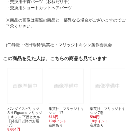
・交換用手首パーツ（おねだり手）
・交換用ショートカットヘアパーツ
※商品の画像は実際の商品と一部異なる場合がございますのでご
了承ください。
(C)静脈・依田瑞稀/集英社・マリッジトキシン製作委員会
この商品を見た人は、こちらの商品も見ています
バンダイスピリッツ
集英社 マリッジトキ
集英社 マリッジトキ
S.H.Figuarts マリッジ
シン 17
シン 7巻
トキシン 下呂ヒカル
616円
594円
【発売日以降のお届
19ポイント
18ポイント
け】
在庫あり
在庫あり
8,604円