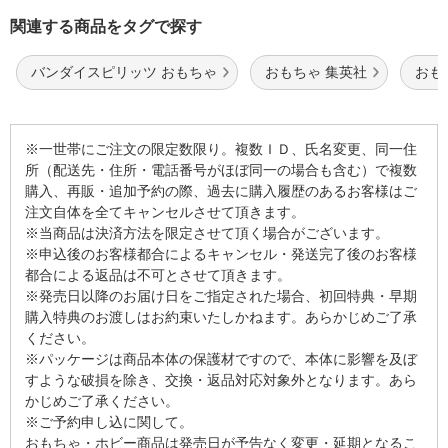
関連する商品をタグで探す
バンダイスピリッツ おもちゃ
おもちゃ 集英社
おも
※一世帯にご注文の限定数限り。複数ＩＤ、氏名変更、同一住
所（配送先・住所・電話番号がほぼ同一の場合も含む）で複数
購入、再販・追加予約の際、過去に購入履歴のあるお客様はご
注文自体を全てキャンセルさせて頂きます。
※当商品は決済方法を限定させて頂く場合がございます。
※申込後のお客様都合によるキャンセル・発送完了後のお客様
都合による返品は不可とさせて頂きます。
※発売日以降のお届け日をご指定された場合、初回特典・早期
購入特典のお渡しはお約束いたしかねます。あらかじめご了承
ください。
※パッケージは商品本体の保護材ですので、本体に影響を及ぼ
すような破損を除き、交換・返品対応対象外となります。あら
かじめご了承ください。
※ご予約申し込に関して。
おもちゃ・ホビー商品は発売日が予告なく変更・延期となるこ