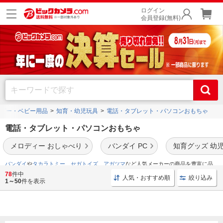
ログイン
会員登録(無料)
ビー・ベビー用品
知育・幼児玩具
電話・タブレット・パソコンおもちゃ
電話・タブレット・パソコンおもちゃ
メロディー おしゃべり
バンダイ PC
知育グッズ 幼
バンダイ
や
タカラトミー
、
セガトイズ
、
アガツマ
など人気メーカーの商品を豊富に品
揃え。
78
件中
人気・おすすめ順
絞り込み
1～50
件を表示