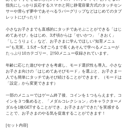
指先にしっかり反応するスマホと同じ静電容量方式のタッチセン
サーや滑らず夢中であそべるラバーグリップなどはじめてのタブ
レットにぴったり！
小さなお子さまでも直感的にタッチであそぶことができる「はじ
めてあそび」をはじめ、3才頃からは「せいかつ」「きおく」
「しこうりょく」など、お子さまに学んでほしい”知育メニュ
ー”も充実。1.5才～5才ごろまで長くあそんで学べるメニューが
たっぷり10カテゴリー、計50メニュー収録されています。
年齢に応じた遊びやすさを考慮し、モード選択性も導入。小さな
お子さま向けの「はじめてあそびモード」を選ぶと、お子さま一
人でも簡単にタッチであそび続けることができます。（モードは
「設定」から変更できます）
一部のメニューではゲーム終了後、コインを１つもらえます。コ
インを３つ集めると、「メダルコレクション」のキャラクターメ
ダルを1枚GETすることができ、お子さまが”できた”を実感する
ことで、お子さまのやる気を促進することができます！
[セット内容]