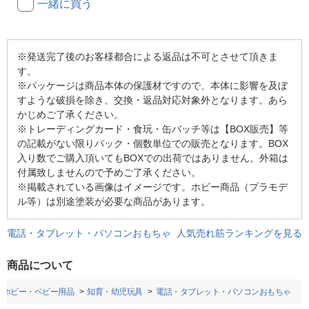
一緒に買う
※発送完了後のお客様都合による返品は不可とさせて頂きま
す。
※パッケージは商品本体の保護材ですので、本体に影響を及ぼ
すような破損を除き、交換・返品対応対象外となります。あら
かじめご了承ください。
※トレーディングカード・食玩・缶バッチ等は【BOX販売】等
の記載がない限りパック・個数単位での販売となります。BOX
入り数でご購入頂いてもBOXでの出荷ではありません。外箱は
付属致しませんので予めご了承ください。
※掲載されている画像はイメージです。ホビー商品（プラモデ
ル等）は別途塗装が必要な商品があります。
電話・タブレット・パソコンおもちゃ 人気売れ筋ランキングを見る
商品について
・ホビー・ベビー用品
知育・幼児玩具
電話・タブレット・パソコンおもちゃ