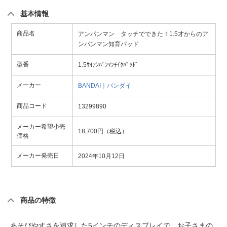
基本情報
商品名
アンパンマン タッチでできた！1.5才からのア
ンパンマン知育パッド
型番
1.5ｻｲｱﾝﾊﾟﾝﾏﾝﾁｲｸﾊﾟｯﾄﾞ
メーカー
BANDAI｜バンダイ
商品コード
13299890
メーカー希望小売
18,700円（税込）
価格
メーカー発売日
2024年10月12日
商品の特徴
あそびやすさを追求した5インチのディスプレイで、お子さまの