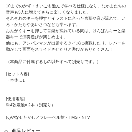
10までのかず・えいごも遊んで学べる仕様になり、なかまたちの
音声も5人に増えてさらに楽しくなりました。
それぞれのキーを押すとイラストに合った言葉や音が流れて、い
ろ・かたちやあいさつなども学べます。
おんがくキーを押して音楽が流れている間は、けんばんキーと楽
器キーで演奏遊びが楽しめます。
他にも、アンパンマンが出題するクイズに挑戦したり、レバーを
動かして画面をスライドさせたりと遊びがもりだくさん！
（本商品に付属するもの以外すべて別売りです。）
[セット内容]
・本体…1
[使用電池]
単4乾電池× 2本（別売り）
(c)やなせたかし／フレーベル館・TMS・NTV
商品レビュー