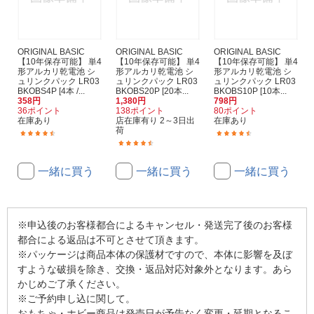
ORIGINAL BASIC
ORIGINAL BASIC
ORIGINAL BASIC
【10年保存可能】 単4
【10年保存可能】 単4
【10年保存可能】 単4
形アルカリ乾電池 シ
形アルカリ乾電池 シ
形アルカリ乾電池 シ
ュリンクパック LR03
ュリンクパック LR03
ュリンクパック LR03
BKOBS4P [4本 /...
BKOBS20P [20本...
BKOBS10P [10本...
358円
1,380円
798円
36ポイント
138ポイント
80ポイント
在庫あり
店在庫有り 2～3日出
在庫あり
荷
(95)
(199)
(181)
一緒に買う
一緒に買う
一緒に買う
※申込後のお客様都合によるキャンセル・発送完了後のお客様
都合による返品は不可とさせて頂きます。
※パッケージは商品本体の保護材ですので、本体に影響を及ぼ
すような破損を除き、交換・返品対応対象外となります。あら
かじめご了承ください。
※ご予約申し込に関して。
おもちゃ・ホビー商品は発売日が予告なく変更・延期となるこ