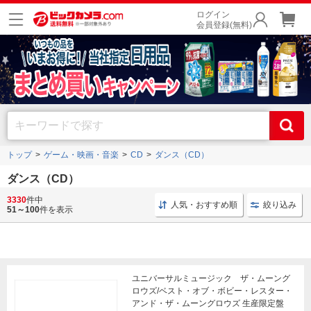
ログイン
会員登録(無料)
トップ
ゲーム・映画・音楽
CD
ダンス（CD）
ダンス（CD）
3330
件中
ユニバーサルミュージック ダンス
ユニバーサルミュージック
人気・おすすめ順
絞り込み
51～100
件を表示
ユニバーサルミュージック ザ・ムーング
ロウズ/ベスト・オブ・ボビー・レスター・
アンド・ザ・ムーングロウズ 生産限定盤