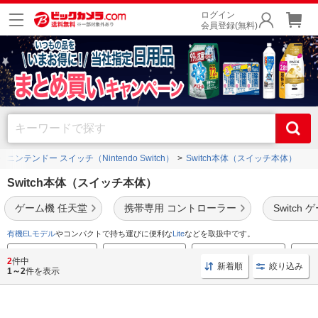
ログイン
会員登録(無料)
ニンテンドー スイッチ（Nintendo Switch）
Switch本体（スイッチ本体）
Switch本体（スイッチ本体）
ゲーム機 任天堂
携帯専用 コントローラー
Switch
有機ELモデル
やコンパクトで持ち運びに便利な
Lite
などを取扱中です。
Switchソフト新作情報
コントローラー特集
おすすめSDカード特集
Swi
2
件中
新着順
絞り込み
1～2
件を表示