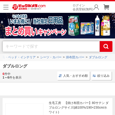
ログイン
会員登録(無料)
寝具・ベッド・インテリア
シーツ・カバー
掛布団カバー
ダブルロング
ダブルロング
6
件中
寝具 > ダブルロング
寝具 インテリア
寝具 生毛工房
人気・おすすめ順
絞り込み
1～6
件を表示
生毛工房 【掛け布団カバー】80サテン ダ
ブルロングサイズ(綿100%/190×230cm/ホ
ワイト)