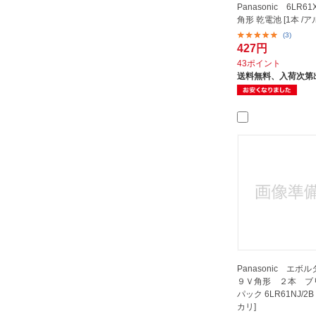
Panasonic 6LR61X
角形 乾電池 [1本 /ア
(3)
427円
43ポイント
送料無料、
入荷次第
Panasonic エ
９Ｖ角形 ２本 ブ
パック 6LR61NJ/2B 
カリ]