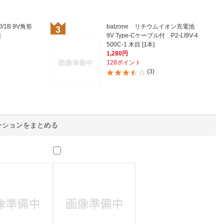
人窓口
R情報
J/1B 9V角形
batzone リチウムイオン充電池
]
9V Type-Cケーブル付 P2-LI9V-4
500C-1 木目 [1本]
1,280円
128ポイント
(3)
nglish / 中文
ーションをまとめる