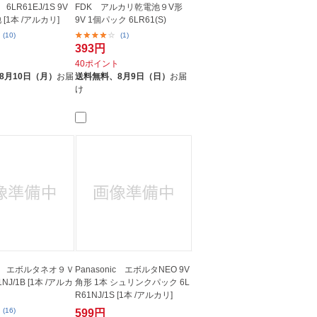
c 6LR61EJ/1S 9V
FDK アルカリ乾電池９V形
[1本 /アルカリ]
9V 1個パック 6LR61(S)
(10)
(1)
393円
ト
40ポイント
8月10日（月）
お届
送料無料、
8月9日（日）
お届
け
nic エボルタネオ９Ｖ
Panasonic エボルタNEO 9V
NJ/1B [1本 /アルカ
角形 1本 シュリンクパック 6L
R61NJ/1S [1本 /アルカリ]
(16)
599円