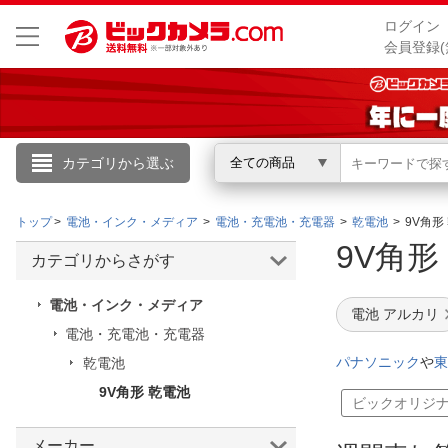
ログイン
会員登録(
カテゴリから選ぶ
全ての商品
こんにちは
トップ
電池・インク・メディア
電池・充電池・充電器
乾電池
9V角形
ログイン
9V角
カテゴリからさがす
新規会員登録
電池・インク・メディア
電池 アルカリ
電池・充電池・充電器
会員メニュー
パナソニック
や
東
乾電池
9V角形 乾電池
お買いもの履歴
ビックオリジ
閲覧履歴
メーカー