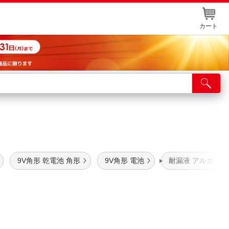
カート
店舗サービス
ット取り置き
イントカードWEB登録
舗情報・店舗一覧
9V角形 乾電池 角形
9V角形 電池
耐漏液 アルカリ
取り寄せ品入荷状況照会