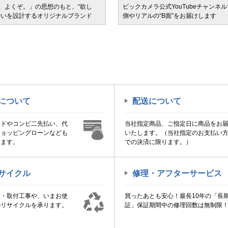
、よくぞ。」の思想のもと、“欲し
ビックカメラ公式YouTubeチャンネ
会いを設計するオリジナルブランド
側やリアルの“B面”をお届けします
について
配送について
ードやコンビ二先払い、代
当社指定商品、ご指定日に商品をお
ショッピングローンなども
いたします。（当社指定のお支払い
けます。
での決済に限ります。）
サイクル
修理・アフターサービス
置・取付工事や、いまお使
買ったあとも安心！最長10年の「長
のリサイクルを承ります。
証」保証期間中の修理回数は無制限