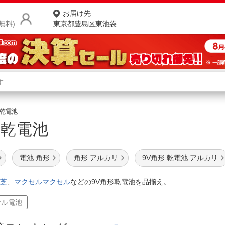
お届け先
無料)
東京都豊島区東池袋
商品をさがす
ランキングからさがす
ネ
 乾電池
形 乾電池
カテゴリ一覧からさがす
ポ
店
電池 角形
角形 アルカリ
9V角形 乾電池 アルカリ
お
芝
、
マクセル
マクセル
などの9V角形乾電池を品揃え。
お客様サポート
ナル電池
ご利用ガイド