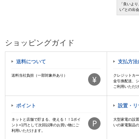
サービ
「どきどき・わくわく」をさまざまなコンテン
「良いより
ツに載せてお届けします
い”との出
ショッピングガイド
送料について
支払方法
送料当社負担（一部対象外あり）
クレジットカ
金引換配送、
ご利用いただ
ポイント
設置・リ
ネットと店舗で貯まる、使える！！1ポイ
大型家電の設
ント=1円として次回以降のお買い物にご
いの家電製品
利用いただけます。