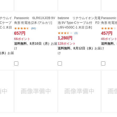
 リチウムイ
Panasonic 6LR61XJ/2B 9V
batzone リチウムイオン充電
Panasoni
e-Cケーブ
角形 乾電池 [2本 /アルカリ]
池 9V Type-Cケーブル付 P2-
角形 乾電池 
0C-1 木目
LI9V-4500C-1 木目 [1本]
(96)
657円
457円
(3)
1,280円
66ポイント
46ポイン
送料無料、
8月10日（月）
お届
128ポイント
送料無料、
け
送料無料、
8月12日（水）
お届
け
（水）
お届
け