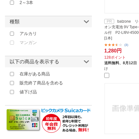
2～3本
種類
batzone
PR
オン充電池 9V Typ
ル付 P2-LI9V-450
アルカリ
[1本]
マンガン
(3)
1,280円
128ポイント
以下の商品を表示する
送料無料、
8月12日
け
在庫がある商品
販売終了商品を含める
値下げ品