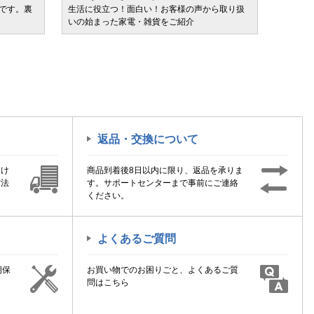
ルです。裏
生活に役立つ！面白い！お客様の声から取り扱
カテゴ
いの始まった家電・雑貨をご紹介
けます
返品・交換について
届け
商品到着後8日以内に限り、返品を承りま
方法
す。サポートセンターまで事前にご連絡
ください。
よくあるご質問
期保
お買い物でのお困りごと、よくあるご質
！
問はこちら