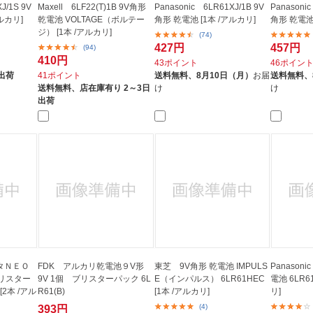
J/1S 9V
Maxell 6LF22(T)1B 9V角形
Panasonic 6LR61XJ/1B 9V
Panasoni
ルカリ]
乾電池 VOLTAGE（ボルテー
角形 乾電池 [1本 /アルカリ]
角形 乾電池 
ジ） [1本 /アルカリ]
(74)
427円
457円
(94)
410円
43ポイント
46ポイン
出荷
41ポイント
送料無料、
8月10日（月）
お届
送料無料、
送料無料、
店在庫有り 2～3日
け
け
出荷
ボルタＮＥＯ
FDK アルカリ乾電池９V形
東芝 9V角形 乾電池 IMPULS
Panaso
リスター
9V 1個 ブリスターパック 6L
E（インパルス） 6LR61HEC
電池 6LR61
[2本 /アル
R61(B)
[1本 /アルカリ]
リ]
(4)
393円