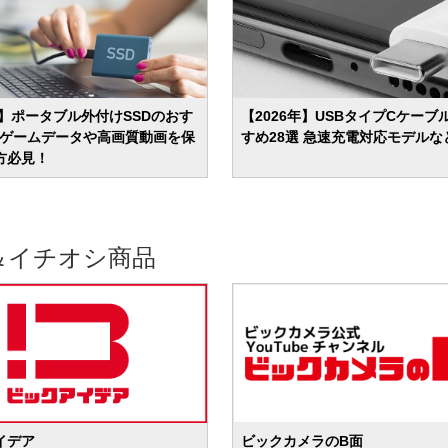
年】ポータブル外付けSSDのおす
【2026年】USBタイプCケーブ
選 ゲームデータや高画質動画を保
すめ28選 急速充電対応モデルな
方必見！
＆イチオシ商品
イデア
ビックカメラのB面