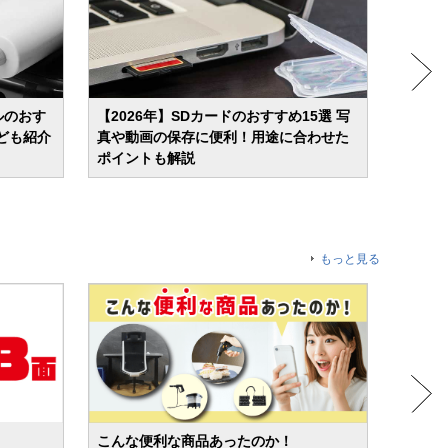
ルのおす
【2026年】SDカードのおすすめ15選 写
【20
ども紹介
真や動画の保存に便利！用途に合わせた
し使え
ポイントも解説
もっと見る
こんな便利な商品あったのか！
人気売