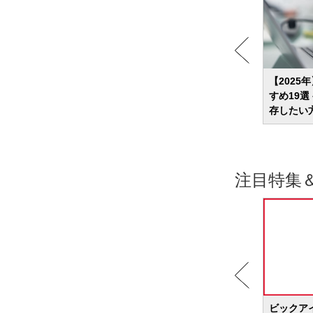
0選
【2026年】SDカードリーダーのおすすめ
【2025
どを紹
17選 写真やデータの読み込みに便利なア
すめ19
イテム
存したい
注目特集
BIC WAVE
ビックア