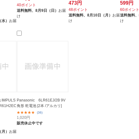
473円
599円
40ポイント
48ポイント
60ポイン
送料無料、
8月9日（日）
お届
送料無料、
8月10日（月）
お届
送料無料、
け
（水）
お届
け
け
IMPULS
Panasonic 6LR61EJ/2B 9V
61H2EC
角形 乾電池 [2本 /アルカリ]
(36)
1,020
円
販売休止中です
（月）
お届