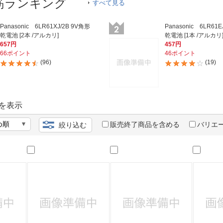
法
筋ランキング
すべて見る
よくある質問・お問合せ
I
ご利用規約
Panasonic 6LR61XJ/2B 9V角形
Panasonic 6LR61E
乾電池 [2本 /アルカリ]
乾電池 [1本 /アルカリ
657円
457円
66ポイント
46ポイント
(96)
(19)
E
を表示
販売終了商品を含める
バリエ
絞り込む