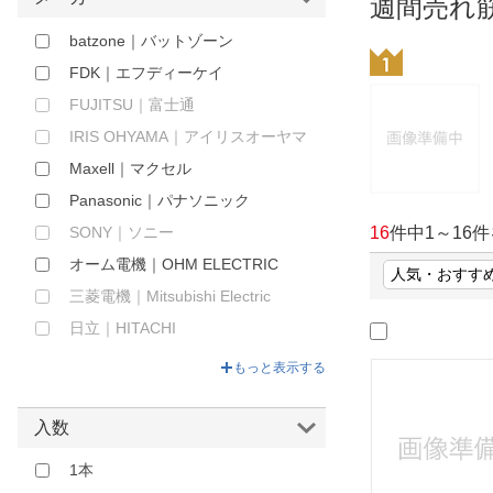
週間売れ
ほしいもの
batzone｜バットゾーン
お知らせ
FDK｜エフディーケイ
FUJITSU｜富士通
IRIS OHYAMA｜アイリスオーヤマ
Maxell｜マクセル
Panasonic｜パナソニック
SONY｜ソニー
16
件中
1
～
16
件
オーム電機｜OHM ELECTRIC
三菱電機｜Mitsubishi Electric
日立｜HITACHI
東芝｜TOSHIBA
もっと表示する
入数
1本