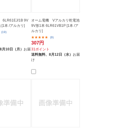
c 6LR61EJ/1B 9V
オーム電機 Vアルカリ乾電池
[1本 /アルカリ]
9V形1本 6LR61VB1P [1本 /ア
ルカリ]
(19)
(9)
307円
ト
8月10日（月）
お届
31ポイント
送料無料、
8月12日（水）
お届
け