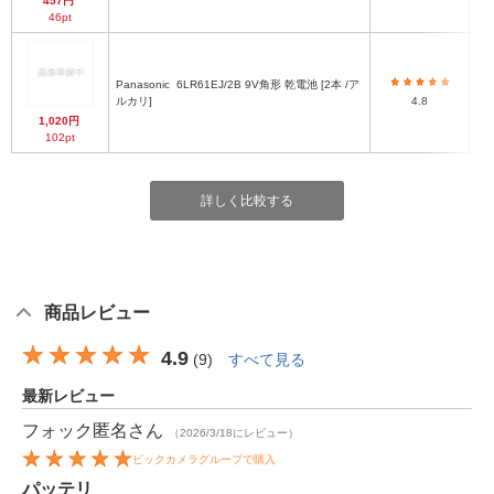
457円
46pt
Panasonic
6LR61EJ/2B 9V角形 乾電池 [2本 /ア
ルカリ]
4.8
1,020円
102pt
詳しく比較する
商品レビュー
4.9
(
9
)
すべて見る
最新レビュー
フォック匿名
さん
（2026/3/18にレビュー）
ビックカメラグループで購入
パッテリ