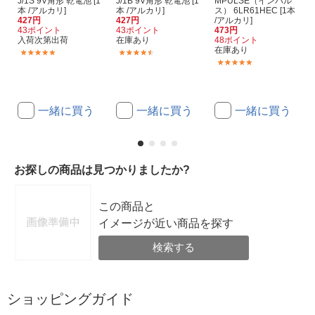
J/1S 9V角形 乾電池 [1
J/1B 9V角形 乾電池 [1
MPULSE（インパル
本 /アルカリ]
本 /アルカリ]
ス） 6LR61HEC [1本
427円
427円
/アルカリ]
43ポイント
43ポイント
473円
入荷次第出荷
在庫あり
48ポイント
在庫あり
(3)
(74)
(4)
一緒に買う
一緒に買う
一緒に買う
お探しの商品は見つかりましたか?
この商品と
イメージが近い商品を探す
検索する
ショッピングガイド