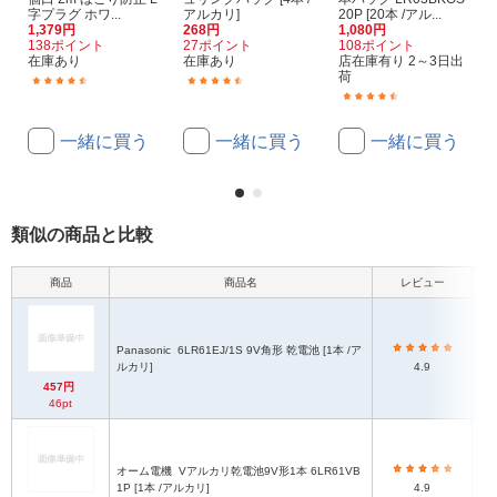
字プラグ ホワ...
アルカリ]
20P [20本 /アル...
1,379円
268円
1,080円
138ポイント
27ポイント
108ポイント
在庫あり
在庫あり
店在庫有り 2～3日出
荷
(27)
(334)
(838)
一緒に買う
一緒に買う
一緒に買う
類似の商品と比較
商品
商品名
レビュー
Panasonic
6LR61EJ/1S 9V角形 乾電池 [1本 /ア
ルカリ]
4.9
457円
46pt
オーム電機
Vアルカリ乾電池9V形1本 6LR61VB
1P [1本 /アルカリ]
4.9