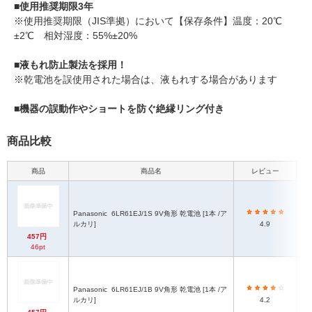
■使用推奨期限3年
※使用推奨期限（JIS準拠）において【保存条件】温度：20℃
±2℃ 相対湿度：55%±20%
■液もれ防止製法を採用！
※乾電池を誤使用された場合は、液もれする場合があります
■機器の誤動作やショートを防ぐ絶縁リング付き
商品比較
商品
商品名
レビュー
Panasonic
6LR61EJ/1S 9V角形 乾電池 [1本 /ア
ルカリ]
4.9
457円
46pt
Panasonic
6LR61EJ/1B 9V角形 乾電池 [1本 /ア
ルカリ]
4.2