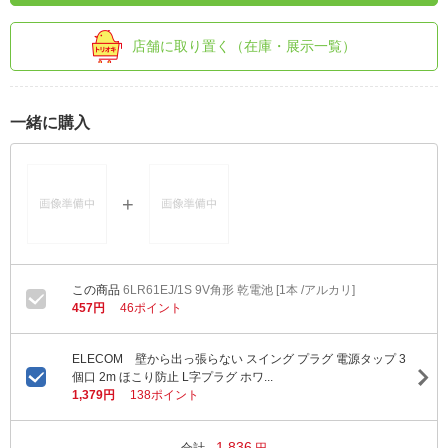
店舗に取り置く（在庫・展示一覧）
一緒に購入
6LR61EJ/1S 9V角形 乾電池 [1本 /アルカリ]
457円
46ポイント
ELECOM 壁から出っ張らない スイング プラグ 電源タップ 3
個口 2m ほこり防止 L字プラグ ホワ...
1,379円
138ポイント
1,836