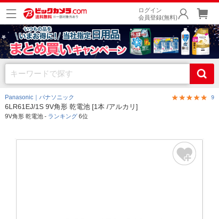
ログイン
会員登録(無料)
Panasonic｜パナソニック
9
6LR61EJ/1S 9V角形 乾電池 [1本 /アルカリ]
9V角形 乾電池 -
ランキング
6位