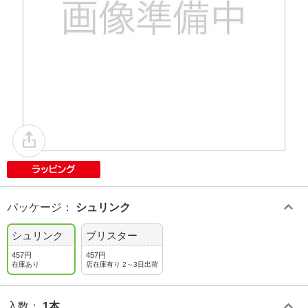
パッケージ
：
シュリンク
シュリンク
ブリスター
457円
457円
在庫あり
店在庫有り 2～3日出荷
入数
：
1本