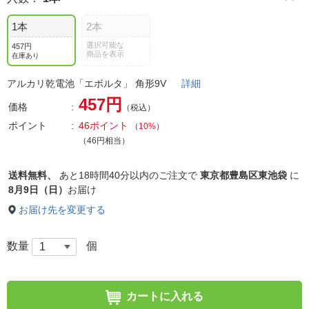
1本
2本
選択可能な
457円
商品を表示
在庫あり
アルカリ乾電池「エボルタ」 角形9V
詳細
457円
価格
（税込）
ポイント
46ポイント
（
10%
）
（46円相当）
送料無料、
あと
18時間40分以内
のご注文で
東京都豊島区東池袋
に
8月9日（日）
お届け
お届け先を変更する
数量
個
カートに入れる