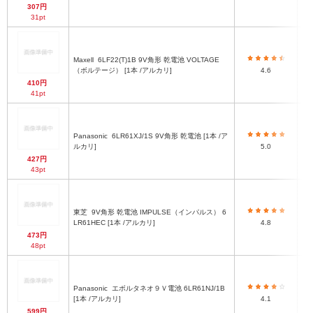
307円
31pt
Maxell
6LF22(T)1B 9V角形 乾電池 VOLTAGE
（ボルテージ） [1本 /アルカリ]
4.6
410円
41pt
Panasonic
6LR61XJ/1S 9V角形 乾電池 [1本 /ア
ルカリ]
5.0
427円
43pt
東芝
9V角形 乾電池 IMPULSE（インパルス） 6
LR61HEC [1本 /アルカリ]
4.8
473円
48pt
Panasonic
エボルタネオ９Ｖ電池 6LR61NJ/1B
[1本 /アルカリ]
4.1
599円