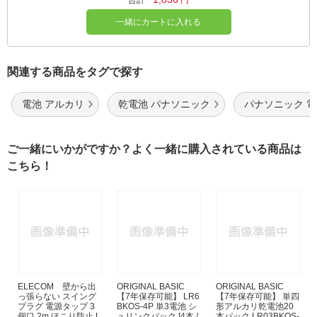
合計
円
一緒にカートに入れる
関連する商品をタグで探す
電池 アルカリ
乾電池 パナソニック
パナソニック 
ご一緒にいかがですか？よく一緒に購入されている商品は
こちら！
ELECOM 壁から出
ORIGINAL BASIC
ORIGINAL BASIC
っ張らない スイング
【7年保存可能】 LR6
【7年保存可能】 単四
プラグ 電源タップ 3
BKOS-4P 単3電池 シ
形アルカリ乾電池20
個口 2m ほこり防止 L
ュリンクパック [4本 /
本パック LR03BKOS-