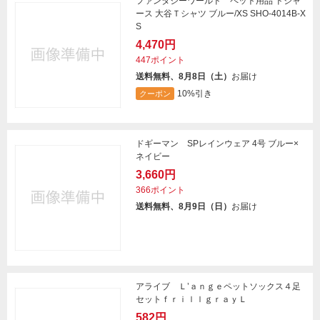
ファンタジーワールド ペット用品 ドジャ
ース 大谷Ｔシャツ ブルー/XS SHO-4014B-X
S
4,470円
447ポイント
送料無料、8月8日（土）
お届け
10%引き
クーポン
ドギーマン SPレインウェア 4号 ブルー×
ネイビー
3,660円
366ポイント
送料無料、8月9日（日）
お届け
アライブ Ｌ’ａｎｇｅペットソックス４足
セットｆｒｉｌｌｇｒａｙＬ
582円