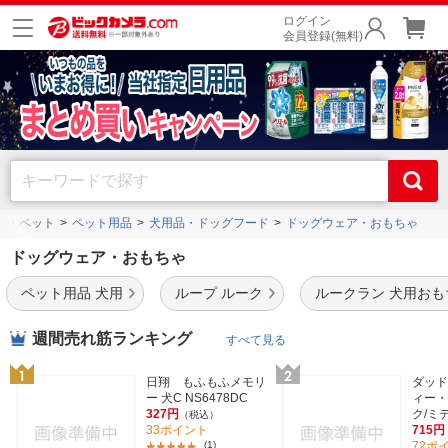
ログイン
会員登録(無料)
品・ペット
ペット用品
犬用品・ドッグフード
ドッグウェア・おもちゃ
ドッグウェア・おもちゃ
ペット用品 犬用
ループ ルーク
ルークラン 犬用おも
週間売れ筋ランキング
すべて見る
日翔 もふもふメモリ
ダッド
ー 犬C NS6478DC
ィー・
327円
ク/ミ
（税込）
33ポイント
715円
(1)
72ポ