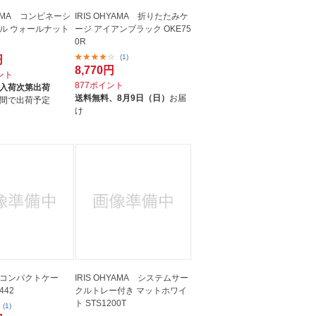
HYAMA コンビネーシ
IRIS OHYAMA 折りたたみケ
ル ウォールナット
ージ アイアンブラック OKE75
0R
(1)
円
8,770円
イント
877ポイント
入荷次第出荷
送料無料、
8月9日（日）
お届
間で出荷予定
け
コンパクトケー
IRIS OHYAMA システムサー
442
クルトレー付き マットホワイ
ト STS1200T
(1)