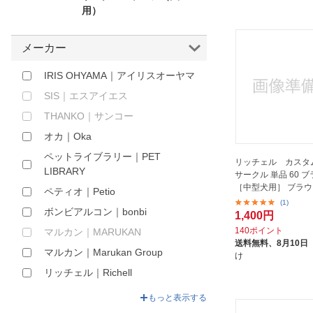
用）
ほしいもの
お知らせ
メーカー
IRIS OHYAMA｜アイリスオーヤマ
SIS｜エスアイエス
THANKO｜サンコー
オカ｜Oka
ペットライブラリー｜PET
リッチェル カスタ
LIBRARY
サークル 単品 60 
［中型犬用］ ブラウ
ペティオ｜Petio
(1)
ボンビアルコン｜bonbi
1,400円
140ポイント
マルカン｜MARUKAN
送料無料、
8月10日
マルカン｜Marukan Group
け
リッチェル｜Richell
株式会社 ペティオ ADD.MATE営
もっと表示する
業部