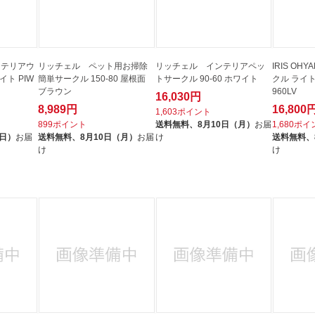
インテリアウ
リッチェル ペット用お掃除
リッチェル インテリアペッ
IRIS O
ト PIW
簡単サークル 150-80 屋根面
トサークル 90-60 ホワイト
クル ライト
ブラウン
960LV
16,030円
8,989円
16,800
1,603ポイント
899ポイント
送料無料、
8月10日（月）
お届
1,680ポ
（日）
お届
送料無料、
8月10日（月）
お届
け
送料無料、
け
け