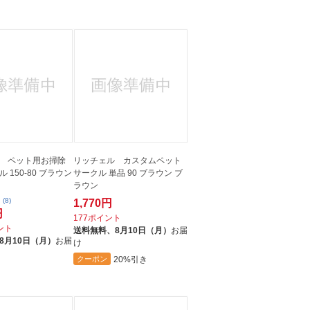
人窓口
R情報
nglish / 中文
 ペット用お掃除
リッチェル カスタムペット
 150-80 ブラウン
サークル 単品 90 ブラウン ブ
ラウン
(8)
1,770円
円
177ポイント
イント
送料無料、
8月10日（月）
お届
8月10日（月）
お届
け
20%引き
クーポン