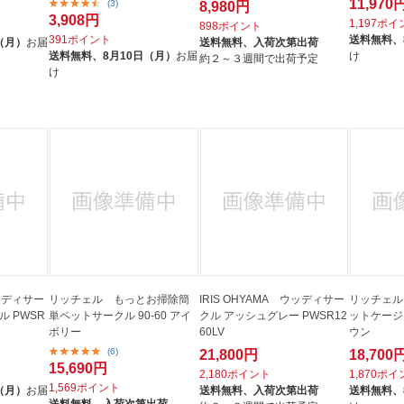
11,970
(3)
8,980円
3,908円
1,197ポ
898ポイント
391ポイント
送料無料、
（月）
お届
送料無料、
入荷次第出荷
送料無料、
8月10日（月）
お届
け
約２～３週間で出荷予定
け
ウッディサー
リッチェル もっとお掃除簡
IRIS OHYAMA ウッディサー
リッチェル
 PWSR
単ペットサークル 90-60 アイ
クル アッシュグレー PWSR12
ットケージ 
ボリー
60LV
ウン
(6)
21,800円
18,700
15,690円
2,180ポイント
1,870ポ
1,569ポイント
（月）
お届
送料無料、
入荷次第出荷
送料無料、