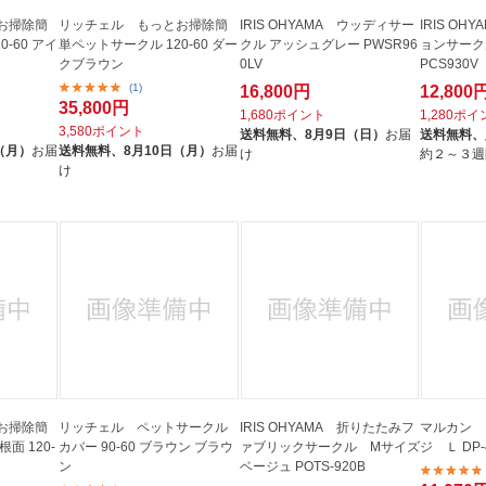
お掃除簡
リッチェル もっとお掃除簡
IRIS OHYAMA ウッディサー
IRIS O
-60 アイ
単ペットサークル 120-60 ダー
クル アッシュグレー PWSR96
ョンサーク
クブラウン
0LV
PCS930V
(1)
16,800円
12,800
35,800円
1,680ポイント
1,280ポ
3,580ポイント
送料無料、
8月9日（日）
お届
送料無料、
（月）
お届
送料無料、
8月10日（月）
お届
け
約２～３週
け
お掃除簡
リッチェル ペットサークル
IRIS OHYAMA 折りたたみフ
マルカン 
面 120-
カバー 90-60 ブラウン ブラウ
ァブリックサークル Mサイズ
ジ Ｌ DP-
ン
ベージュ POTS-920B