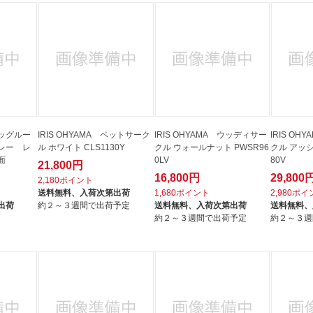
ッグルー
IRIS OHYAMA ペットサーク
IRIS OHYAMA ウッディサー
IRIS O
グレー レ
ル ホワイト CLS1130Y
クル ウォールナット PWSR96
クル アッシ
面
0LV
80V
21,800円
16,800円
29,800
2,180ポイント
送料無料、
入荷次第出荷
1,680ポイント
2,980ポ
出荷
約２～３週間で出荷予定
送料無料、
入荷次第出荷
送料無料、
約２～３週間で出荷予定
約２～３週