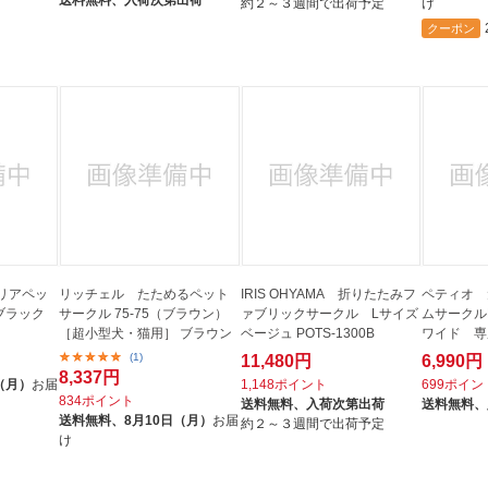
送料無料、
入荷次第出荷
約２～３週間で出荷予定
け
クーポン
リアペッ
リッチェル たためるペット
IRIS OHYAMA 折りたたみフ
ペティオ 
 ブラック
サークル 75-75（ブラウン）
ァブリックサークル Lサイズ
ムサークル
［超小型犬・猫用］ ブラウン
ベージュ POTS-1300B
ワイド 専
(1)
11,480円
6,990円
8,337円
（月）
お届
1,148ポイント
699ポイン
834ポイント
送料無料、
入荷次第出荷
送料無料、
送料無料、
8月10日（月）
お届
約２～３週間で出荷予定
け