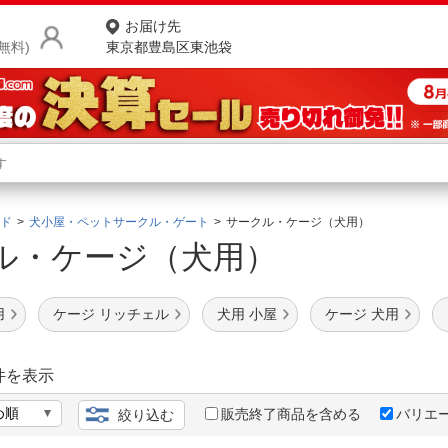
お届け先
無料)
東京都豊島区東池袋
商品をさがす
ランキングからさがす
ネ
ド
犬小屋・ペットサークル・ゲート
サークル・ケージ（犬用）
ル・ケージ（犬用）
カテゴリ一覧からさがす
ポ
店
用
ケージ リッチェル
犬用 小屋
ケージ 犬用
お
お客様サポート
件を表示
販売終了商品を含める
バリエ
絞り込む
ご利用ガイド