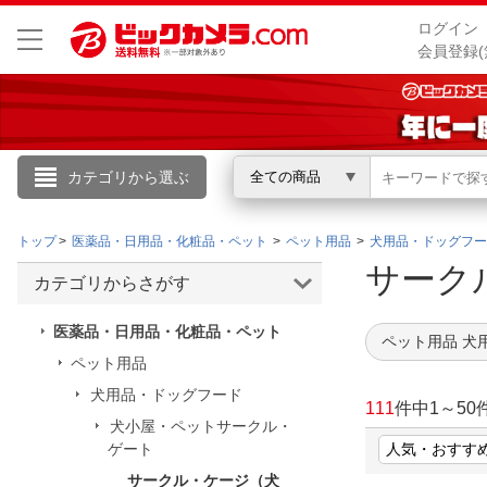
ログイン
会員登録(
カテゴリから選ぶ
全ての商品
こんにちは
トップ
医薬品・日用品・化粧品・ペット
ペット用品
犬用品・ドッグフー
ログイン
サーク
カテゴリからさがす
新規会員登録
医薬品・日用品・化粧品・ペット
ペット用品 犬
ペット用品
会員メニュー
犬用品・ドッグフード
111
件中
1
～
50
犬小屋・ペットサークル・
お買いもの履歴
ゲート
閲覧履歴
サークル・ケージ（犬