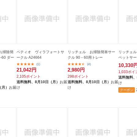
お掃除簡
ペティオ ヴィラフォートサ
リッチェル お掃除簡単サー
リッチェル
60 ダー
ークル A24664
クル 90－60用トレー
ペットサーク
(1)
(4)
10,330
21,042円
2,980円
1,033ポ
2,105ポイント
298ポイント
送料無料、
送料無料、
8月10日（月）
お届
送料無料、
8月10日（月）
お届
け
（月）
お届
け
け
クーポン