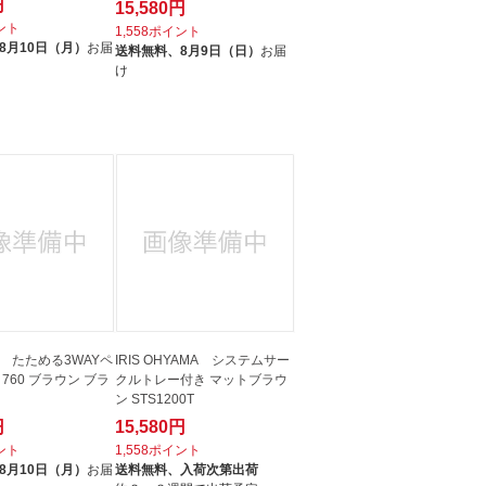
円
15,580円
イント
1,558ポイント
8月10日（月）
お届
送料無料、
8月9日（日）
お届
け
 たためる3WAYペ
IRIS OHYAMA システムサー
760 ブラウン ブラ
クルトレー付き マットブラウ
ン STS1200T
円
15,580円
イント
1,558ポイント
8月10日（月）
お届
送料無料、
入荷次第出荷