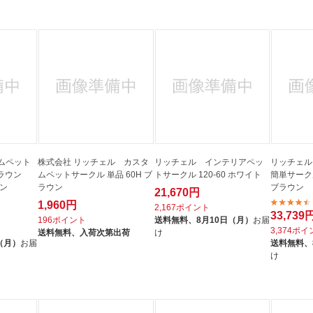
法
よくある質問・お問合せ
I
ご利用規約
E
ムペット
株式会社 リッチェル カスタ
リッチェル インテリアペッ
リッチェル
ブラウン
ムペットサークル 単品 60H ブ
トサークル 120-60 ホワイト
簡単サークル
ン
ラウン
ブラウン
21,670円
1,960円
2,167ポイント
33,739
196ポイント
送料無料、
8月10日（月）
お届
3,374ポ
送料無料、
入荷次第出荷
け
（月）
お届
送料無料、
け