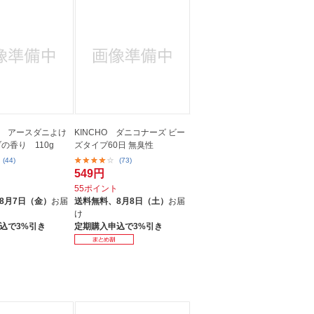
 アースダニよけ
KINCHO ダニコナーズ ビー
の香り 110g
ズタイプ60日 無臭性
(44)
(73)
549円
ト
55ポイント
8月7日（金）
お届
送料無料、
8月8日（土）
お届
け
込で3%引き
定期購入申込で3%引き