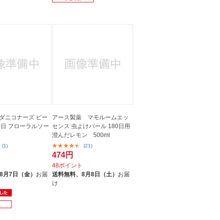
 ダニコナーズ ビー
アース製薬 マモルームエッ
0日 フローラルソー
センス 虫よけパール 180日用
澄んだレモン 500ml
(1)
(21)
474円
ト
48ポイント
8月7日（金）
お届
送料無料、
8月8日（土）
お届
け