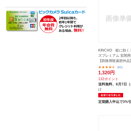
KINCHO 蚊に効く
ズプレミアム 玄関用 
【防除用医薬部外品
(41)
1,320円
132ポイント
送料無料、
8月7日
け
定期購入申込で3%