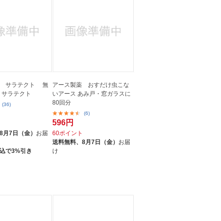
薬 サラテクト 無
アース製薬 おすだけ虫こな
ml サラテクト
いアース あみ戸・窓ガラスに
80回分
(36)
(6)
596円
ト
8月7日（金）
お届
60ポイント
送料無料、
8月7日（金）
お届
込で3%引き
け