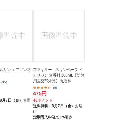
ルサン エアコン防
フマキラー スキンベープ イ
カリジン 無香料 200mL【防除
用医薬部外品】 無香料
(35)
(8)
475円
ト
8月7日（金）
お届
48ポイント
送料無料、
8月7日（金）
お届
け
定期購入申込で3%引き