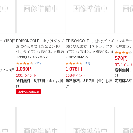
ズII60日
EDISONGOLF 虫よけグッズ
EDISONGOLF 虫よけグッズ
フマキラー
おにやんま君【安全ピン取り
おにやんま君 【ストラップタ
ミ戸窓ガラス
付けタイプ】(縦約10cm×横約
イプ】(縦約10cm×横約13cm)
13cm)ONIYANMA-A
ONIYANMA-S
570円
(27)
(43)
57ポイン
1,060円
1,078円
 2～3日
送料無料、
106ポイント
108ポイント
け
送料無料、
8月7日（金）
お届
送料無料、
8月7日（金）
お届
定期購入申
け
け