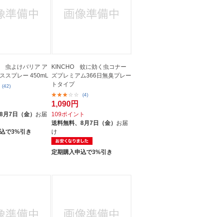
 虫よけバリア ア
KINCHO 蚊に効く虫コナー
スプレー 450mL
ズプレミアム366日無臭プレー
トタイプ
(42)
(4)
1,090円
ト
8月7日（金）
お届
109ポイント
送料無料、
8月7日（金）
お届
込で3%引き
け
定期購入申込で3%引き