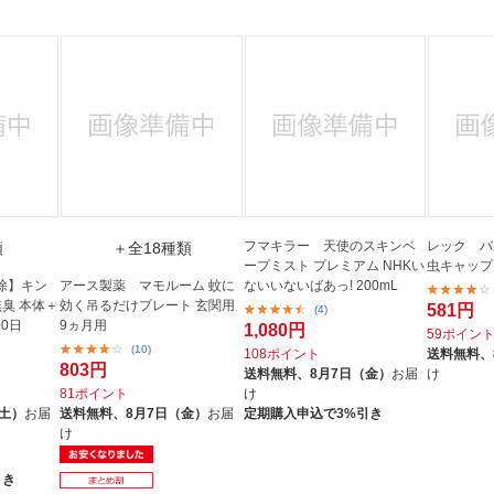
フマキラー 天使のスキンベ
レック バ
類
＋全18種類
ープミスト プレミアム NHKい
虫キャップ
駆除】キン
アース製薬 マモルーム 蚊に
ないいないばあっ! 200mL
無臭 本体＋
効く吊るだけプレート 玄関用
581円
(4)
0日
9ヵ月用
1,080円
59ポイン
(10)
108ポイント
送料無料、
803円
送料無料、
8月7日（金）
お届
け
81ポイント
け
（土）
お届
送料無料、
8月7日（金）
お届
定期購入申込で3%引き
け
引き