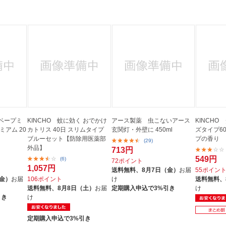
ベープミ
KINCHO 蚊に効く おでかけ
アース製薬 虫こないアース
KINCHO
ミアム 20
カトリス 40日 スリムタイプ
玄関灯・外壁に 450ml
ズタイプ6
ブルーセット【防除用医薬部
プの香り
(29)
外品】
713円
549円
(6)
72ポイント
1,057円
送料無料、
8月7日（金）
お届
55ポイン
（金）
お届
106ポイント
け
送料無料、
送料無料、
8月8日（土）
お届
定期購入申込で3%引き
け
引き
け
定期購入申込で3%引き