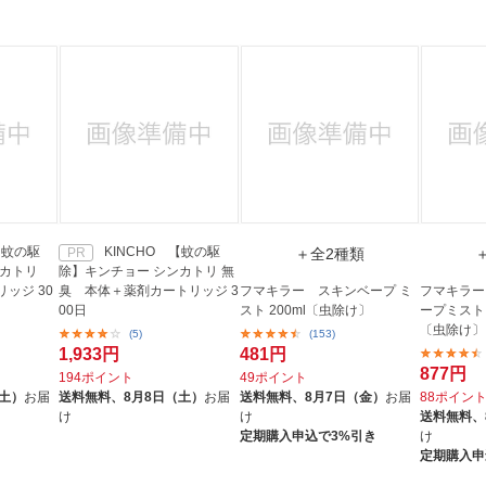
法
よくある質問・お問合せ
I
ご利用規約
E
【蚊の駆
KINCHO 【蚊の駆
PR
＋全2種類
ンカトリ
除】キンチョー シンカトリ 無
ッジ 30
臭 本体＋薬剤カートリッジ 3
フマキラー スキンベープ ミ
フマキラー
00日
スト 200ml〔虫除け〕
ープミスト 
〔虫除け〕
(5)
(153)
1,933円
481円
877円
194ポイント
49ポイント
（土）
お届
送料無料、
8月8日（土）
お届
送料無料、
8月7日（金）
お届
88ポイン
け
け
送料無料、
定期購入申込で3%引き
け
定期購入申