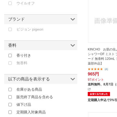
ウイルオフ
高芝ギムネ製作所｜TAKASHIBA
GIMUNE
ブランド
ピジョン pigeon
香料
KINCHO お肌の虫
シャワーDF ミスト
香り付き
ード 無香料 120m
無香料
薬部外品】
(4)
965円
以下の商品を表示する
97ポイント
送料無料、
8月7日
け
在庫がある商品
販売終了商品を含める
定期購入申込で3%
値下げ品
定期購入対象商品