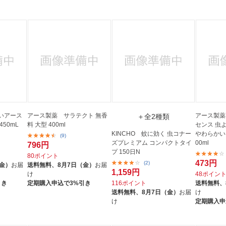
いアース
アース製薬 サラテクト 無香
アース製薬
＋全2種類
50mL
料 大型 400ml
センス 虫よ
KINCHO 蚊に効く 虫コナー
やわらかい
(9)
ズプレミアム コンパクトタイ
00ml
796円
プ 150日N
80ポイント
473円
(2)
（金）
お届
送料無料、
8月7日（金）
お届
1,159円
け
48ポイン
引き
定期購入申込で3%引き
116ポイント
送料無料、
送料無料、
8月7日（金）
お届
け
け
定期購入申