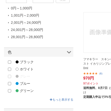
アース・バイオケミカル
アース製薬｜Earth
0円～1,000円
イカリ消毒｜IKARI
1,001円～2,000円
ウェルコ｜WELCO
2,001円～24,000円
カメヤマ｜Kameyama
24,001円～28,000円
キシマ｜KISHIMA
28,001円～28,800円
グリーンクロス｜Green Cross
ケアフアスト｜care fast
色
サイキョウファーマ｜SAIKYO
フマキラー スキン
ブラック
PHARMA
スト イカリジンプレ
0ml
ホワイト
サンタン｜Santan
(6)
グレー
サンライン｜SUNLINE
970円
ブルー
97ポイント
スマイル｜SMILE
送料無料、
8月7日
グリーン
タジマヤ｜Tajimaya
け
定期購入申込で3%
ベージュ
テイコクファルマケア｜TEIKOKU
もっと表示する
PHARMACARE
イエロー