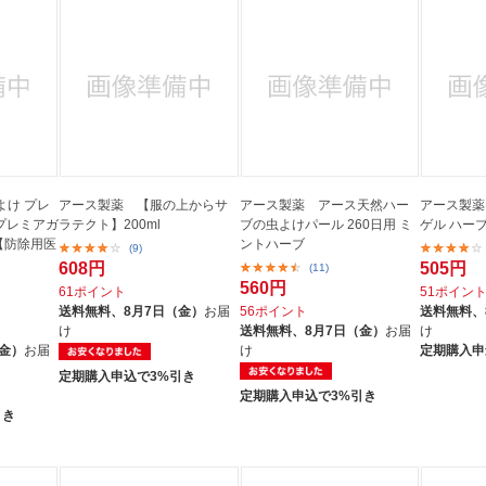
よけ プレ
アース製薬 【服の上からサ
アース製薬 アース天然ハー
アース製薬
 プレミアガ
ラテクト】200ml
ブの虫よけパール 260日用 ミ
ゲル ハーブ
L【防除用医
ントハーブ
(9)
608円
505円
(11)
560円
61ポイント
51ポイン
送料無料、
8月7日（金）
お届
56ポイント
送料無料、
け
送料無料、
8月7日（金）
お届
け
（金）
お届
け
定期購入申
定期購入申込で3%引き
定期購入申込で3%引き
引き