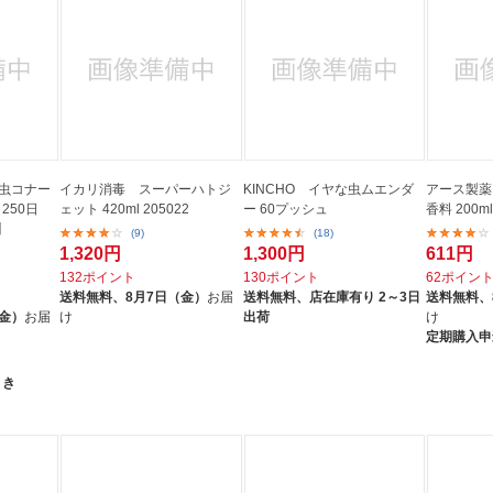
 虫コナー
イカリ消毒 スーパーハトジ
KINCHO イヤな虫ムエンダ
アース製
250日
ェット 420ml 205022
ー 60プッシュ
香料 200
】
(9)
(18)
1,320円
1,300円
611円
132ポイント
130ポイント
62ポイン
送料無料、
8月7日（金）
お届
送料無料、
店在庫有り 2～3日
送料無料、
（金）
お届
け
出荷
け
定期購入申
引き