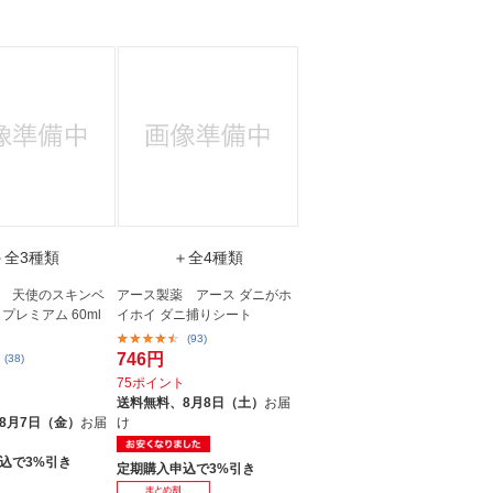
人窓口
R情報
nglish / 中文
＋全3種類
＋全4種類
 天使のスキンベ
アース製薬 アース ダニがホ
プレミアム 60ml
イホイ ダニ捕りシート
(93)
746円
(38)
75ポイント
ト
送料無料、
8月8日（土）
お届
8月7日（金）
お届
け
込で3%引き
定期購入申込で3%引き