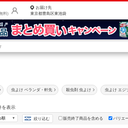
お届け先
無料)
東京都豊島区東池袋
商品をさがす
ランキングからさがす
ネ
け
カテゴリ一覧からさがす
ポ
店
虫よけ ベランダ・軒先
殺虫剤 虫よけ
虫よけ エジ
お
お客様サポート
件を表示
販売終了商品を含める
バリエ
絞り込む
ご利用ガイド