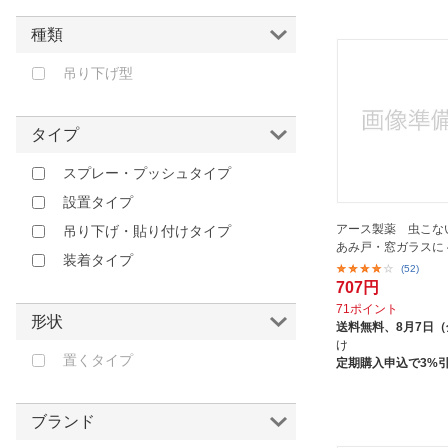
富士｜FUJI
小林製薬｜Kobayashi
種類
平城商事｜HIraki Shoji
吊り下げ型
東京企画｜TO-PLAN
東洋化学｜TOYO KAGAKU
タイプ
桐灰化学｜Kiribai
スプレー・プッシュタイプ
池田模範堂｜IKEDA MOHANDO
設置タイプ
河島製作所｜KAWASHIMA
INDUSTRIES
アース製薬 虫こな
吊り下げ・貼り付けタイプ
あみ戸・窓ガラスに 4
浅田飴｜ASADAAME
装着タイプ
(52)
白元アース｜Hakugen Earth
707円
71ポイント
第一三共ヘルスケア｜DAIICHI
形状
送料無料、
8月7日
SANKYO HEALTHCARE
け
置くタイプ
資生堂薬品｜SHISEIDO
定期購入申込で3%
近江兄弟社｜THE OMI
BROTHERHOOD
ブランド
金冠堂｜KINKAN