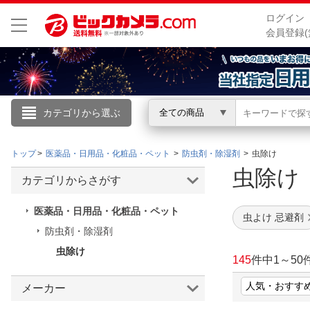
ログイン
会員登録(
カテゴリから選ぶ
全ての商品
こんにちは
トップ
医薬品・日用品・化粧品・ペット
防虫剤・除湿剤
虫除け
ログイン
虫除
カテゴリからさがす
新規会員登録
医薬品・日用品・化粧品・ペット
虫よけ 忌避剤
防虫剤・除湿剤
会員メニュー
虫除け
145
件中
1
～
50
お買いもの履歴
メーカー
閲覧履歴