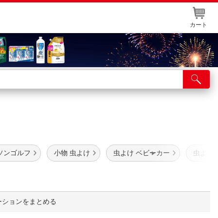
カート
店舗サービス
ット取り置き
イントカードWEB登録
舗情報・店舗一覧
ソンゴルフ
小物 虫よけ
虫よけ ベビーカー
虫よけ 
取り寄せ品入荷状況照会
ーションをまとめる