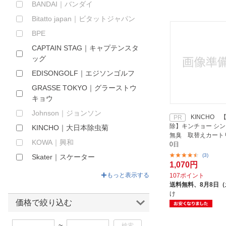
BANDAI｜バンダイ
ほしいもの
Bitatto japan｜ビタットジャパン
お知らせ
BPE
CAPTAIN STAG｜キャプテンスタ
ッグ
EDISONGOLF｜エジソンゴルフ
GRASSE TOKYO｜グラーストウ
キョウ
Johnson｜ジョンソン
KINCHO 
PR
除】キンチョー シ
KINCHO｜大日本除虫菊
無臭 取替えカートリ
KOWA｜興和
0日
(3)
Skater｜スケーター
1,070円
アイメディア｜AIMEDIA
もっと表示する
107ポイント
送料無料、
8月8日
アサヒグループ食品｜Asahi
け
Group Foods
価格で絞り込む
アップリード
~