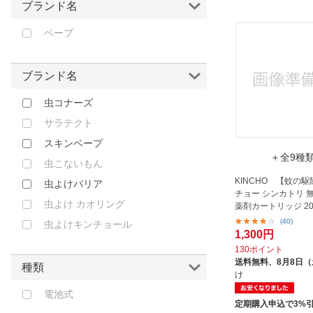
バンダイ クレアボーテ｜
ゴールド
ブランド名
CreerBeaute
オレンジ
ベープ
ビッグバイオ｜Big Bio
ブラウン
ピジョン｜pigeon
レッド
ファインジャパン｜Fine JAPAN
ブランド名
ピンク
フォーシーズHD｜4Cs HD
虫コナーズ
パープル
フマキラー｜FUMAKILLA
サラテクト
クリア
ムース｜MOOSE
スキンベープ
その他
ラクール製薬｜Rakool
＋全9種
虫こないもん
レック｜LEC
KINCHO 【蚊の
虫よけバリア
チョー シンカトリ 
三菱アルミニウム｜Mitsubisi
虫よけ カオリング
薬剤カートリッジ 20
Aluminum
(40)
虫よけキンチョール
原田産業｜HARADA
1,300円
130ポイント
国際衛生｜KOKUSAI EISEI
送料無料、
8月8日
種類
大木製薬｜OHKI
け
大洋製薬｜Taiyo Pharmaceutical
電池式
定期購入申込で3%