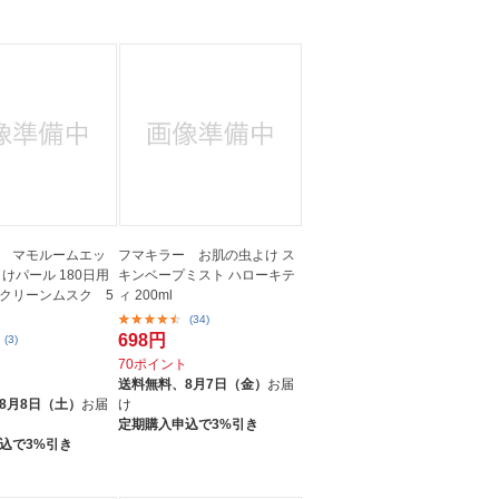
 マモルームエッ
フマキラー お肌の虫よけ ス
けパール 180日用
キンベープミスト ハローキテ
クリーンムスク 5
ィ 200ml
(34)
698円
(3)
70ポイント
ト
送料無料、
8月7日（金）
お届
8月8日（土）
お届
け
定期購入申込で3%引き
込で3%引き