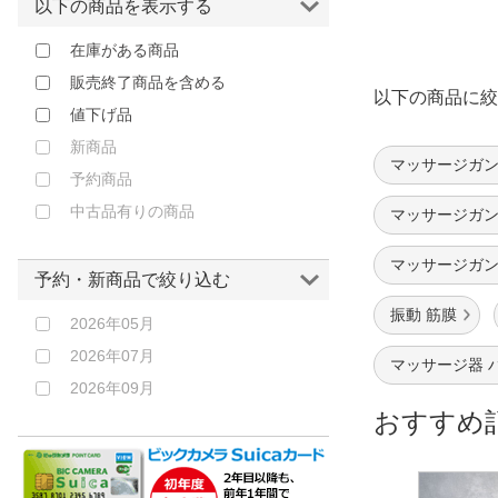
以下の商品を表示する
フジアンドチェリー｜Fuji&Cherry
フジ医療器｜FUJIIRYOKI
在庫がある商品
三友商事｜MITSUTOMO
販売終了商品を含める
以下の商品に絞
吉田産業｜YOSHIDA SANGYO
値下げ品
日創プラス｜NISSOPLUS
新商品
マッサージガン
東恒｜TOKOH
予約商品
中古品有りの商品
マッサージガン
マッサージガン
予約・新商品で絞り込む
振動 筋膜
2026年05月
2026年07月
マッサージ器 
2026年09月
おすすめ