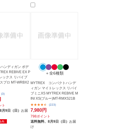
人窓口
R情報
nglish / 中文
 ハンディガン ボデ
EX REBIVE EX P
＋全6種類
トレックス リバイブ
プロ MT-WRBX2
MYTREX コンパクトハンデ
ィガン マイトレックス リバイ
ブミニXS MYTREX REBIVE M
(3)
INI XS(ブルー)MT-RMXS21B
円
(223)
イント
7,980円
8月9日（日）
お届
798ポイント
送料無料、
8月9日（日）
お届
け