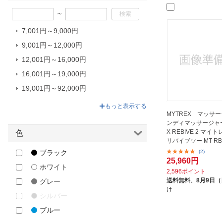
LEADTEK｜リードテック
~
miti
7,001円～9,000円
MTG｜エムティージー
9,001円～12,000円
NAKAGAMI｜ナカガミ
12,001円～16,000円
OYeet｜オーイート
16,001円～19,000円
PHILIPS｜フィリップス
19,001円～92,000円
RELX｜リラクス
92,001円～92,620円
RENPHO｜レンフォ
もっと表示する
MYTREX マッサー
ROA｜ロア
ンディマッサージャー
X REBIVE 2 マイ
色
SARLISI｜サーリシ
リバイブツー MT-RB2
SOMA FACTORY｜そうまファク
(2)
ブラック
トリー
25,960円
ホワイト
2,596ポイント
SYNCA｜シンカ
送料無料、
8月9日
グレー
Tech Love｜テックラブ
け
シルバー
Therabody｜セラボディ
ブルー
uFit｜ユーフィット