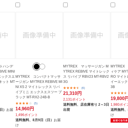
法
よくある質問・お問合せ
I
ご利用規約
E
クトハンデ
MYTREX マッサージガン M
MYTREX
VE MINI
YTREX REBIVE マイトレック
ィケア MYTR
 エックスエ
MYTREX コンパクトマッサ
ス リバイブ RBV23 MT-RBV2
RO マイ
ット MT
ージガン MYTREX REBIVE MI
3G
イーエックス
NI XS 2 マイトレックス リバ
3B
(6)
イブミニ エックスエスツー ブ
21,310円
ラック MT-RX2-24B-B
19,800
2,131ポイント
(5)
送料無料、
店在庫有り 2～3日
1,980ポ
14,960円
（日）
お届
出荷
送料無料、
1,496ポイント
け
送料無料、
8月9日（日）
お届
け