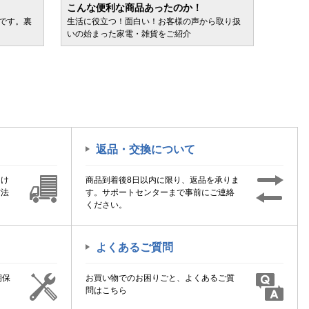
こんな便利な商品あったのか！
人気売
ルです。裏
生活に役立つ！面白い！お客様の声から取り扱
カテゴ
いの始まった家電・雑貨をご紹介
けます
返品・交換について
届け
商品到着後8日以内に限り、返品を承りま
方法
す。サポートセンターまで事前にご連絡
ください。
よくあるご質問
期保
お買い物でのお困りごと、よくあるご質
！
問はこちら