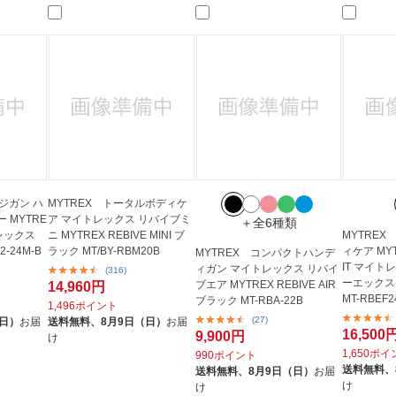
ジガン ハ
MYTREX トータルボディケ
 MYTRE
ア マイトレックス リバイブミ
＋全6種類
トレックス
ニ MYTREX REBIVE MINI ブ
MYTREX
-24M-B
ラック MT/BY-RBM20B
ィケア MYTR
MYTREX コンパクトハンデ
IT マイト
ィガン マイトレックス リバイ
(316)
ーエックス
ブエア MYTREX REBIVE AIR
14,960円
MT-RBEF2
ブラック MT-RBA-22B
1,496ポイント
(27)
（日）
お届
送料無料、
8月9日（日）
お届
16,500
9,900円
け
1,650ポ
990ポイント
送料無料、
送料無料、
8月9日（日）
お届
け
け