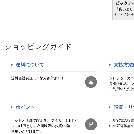
BIC WAVE
ビックア
サービ
「どきどき・わくわく」をさまざまなコンテン
「良いより
ツに載せてお届けします
い”との出
ショッピングガイド
送料について
支払方法
送料当社負担（一部対象外あり）
クレジットカ
金引換配送、
ご利用いただ
ポイント
設置・リ
ネットと店舗で貯まる、使える！！1ポイ
大型家電の設
ント=1円として次回以降のお買い物にご
いの家電製品
利用いただけます。