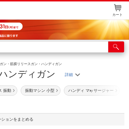
カート
店舗サービス
ット取り置き
ージガン・筋膜リリースガン・ハンディガン
・ハンディガン
イントカードWEB登録
舗情報・店舗一覧
ス 振動
振動マシン 小型
ハンディ マッサージャー
取り寄せ品入荷状況照会
ーションをまとめる