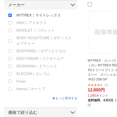
メーカー
ほしいもの
MYTREX｜マイトレックス
お知らせ
AINX｜アイネクス
BASSLET｜バスレット
BODY SCULPTURE｜ボディスカ
ルプチャー
BODYPIXEL｜ボディピクセル
DOCTORAIR｜ドクターエア
MYTREX コンパ
ィガン MYTREX REBI
DOSHISHA｜ドウシシャ
XS 2 リバイブミニ
ELECOM｜エレコム
スツー スペシャルキ
-RX2-25B-SP
Fman
(7)
Homia｜ホーミア
12,800円
1,280ポイント
HuBDIC｜ヒュービディック
もっと表示する
送料無料、
8月9日
HYPERICE｜ハイパーアイス
け
IRIS OHYAMA｜アイリスオーヤマ
価格で絞り込む