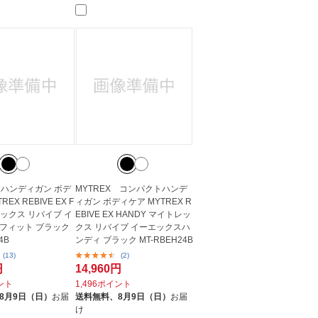
 ハンディガン ボデ
MYTREX コンパクトハンデ
EX REBIVE EX F
ィガン ボディケア MYTREX R
レックス リバイブ イ
EBIVE EX HANDY マイトレッ
フィット ブラック
クス リバイブ イーエックスハ
4B
ンディ ブラック MT-RBEH24B
(13)
(2)
円
14,960円
イント
1,496ポイント
8月9日（日）
お届
送料無料、
8月9日（日）
お届
け