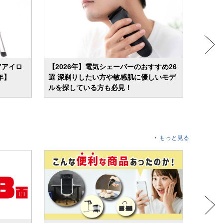
アアイロ
【2026年】電気シェーバーのおすすめ26
美顔器
年】
選 深剃りしたい方や敏感肌に優しいモデ
や毛穴
ルを探している方も必見！
もっと見る