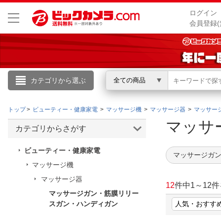
ログイン
会員登録(
カテゴリから選ぶ
全ての商品
こんにちは
トップ
ビューティー・健康家電
マッサージ機
マッサージ器
マッサー
ログイン
マッサ
カテゴリからさがす
新規会員登録
ビューティー・健康家電
マッサージガン
マッサージ機
会員メニュー
マッサージ器
12
件中
1
～
12
件
マッサージガン・筋膜リリー
お買いもの履歴
スガン・ハンディガン
閲覧履歴