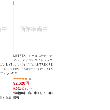
MYTREX トータルボディケ
アハンディガン マイトレック
ガン MYT
ス リバイブプロ MYTREX RE
N マイトレッ
BIVE PRO(ブラック)MT-RBP2
ブラック)M
1G
(1)
92,620円
9,262ポイント
送料無料、
店在庫有り 2～3日
（日）
お届
出荷