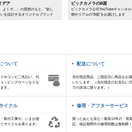
イデア
ビックカメラのB面
、よくぞ。」の思想のもと、“欲し
ビックカメラ公式YouTubeチャンネ
会いを設計するオリジナルブランド
側やリアルの“B面”をお届けします
について
配送について
ードやコンビ二先払い、代
当社指定商品、ご指定日に商品をお
ショッピングローンなども
いたします。（当社指定のお支払い
けます。
での決済に限ります。）
サイクル
修理・アフターサービス
置・取付工事や、いまお使
買ったあとも安心！最長10年の「長
のリサイクルを承ります。
証」保証期間中の修理回数は無制限