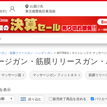
お届け先
無料)
東京都豊島区東池袋
商品をさがす
ランキングからさがす
ネ
ジガン・筋膜リリースガン・ハンディガン
MYTREX｜マイトレックス マッサ
ージガン・筋膜リリースガン
カテゴリ一覧からさがす
ポ
店
 マッサージ器
マッサージガン フィットネス
筋膜リリー
お
お客様サポート
を表示
販売終了商品を含める
バリエ
絞り込む
ご利用ガイド