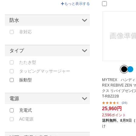
グリーン
もっと表示する
WAVEWAVE｜ウェイブウェイブ
ベージュ
アテックス｜ATEX
イエロー
防水
アルインコ｜ALINCO
ゴールド
イトウ｜ITO
非対応
オレンジ
グローチャー｜GLOTURE
レッド
グローバル・ジャパン｜GLOBAL
タイプ
ピンク
JAPAN
たたき型
パープル
シナジートレーディング｜
Synergy Trading
タッピングマッサージャー
スライヴ｜THRIVE
振動型
MYTREX ハンディ
REX REBIVE ZE
ツインズ｜TWINS
クス リバイブゼン(
T-RBZ22B
トレードワン｜TRADE ONE
電源
(26)
パワープレート｜Power Plate
25,960円
充電式
ヒロコーポレーション｜HIRO
2,596ポイント
AC電源
CORPORATION
送料無料、
8月9日
け
ファミリー・ライフ｜Family-life