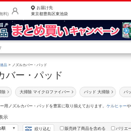
お届け先
無料)
東京都豊島区東池袋
商品をさがす
ランキングからさがす
ネ
連品
ノズルカバー・パッド
カバー・パッド
カテゴリ一覧からさがす
ポ
店
掃除
大掃除 マイクロファイバー
パッド 大掃除
パッ
お
ー用ノズルカバー・パッドを豊富に取り揃えております。
ケルヒャー
や
お客様サポート
表示
ご利用ガイド
販売終了商品を含める
バリエ
絞り込む