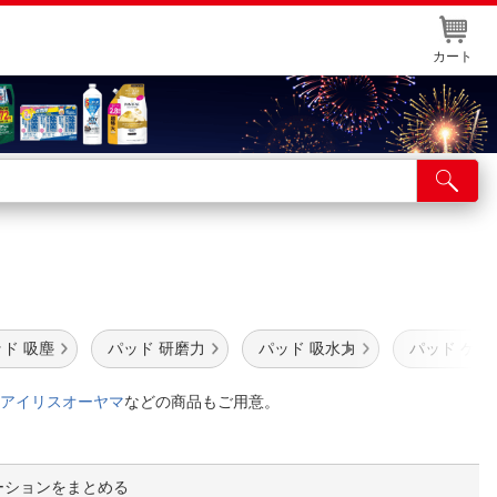
カート
店舗サービス
ット取り置き
イントカードWEB登録
舗情報・店舗一覧
ド 吸塵
パッド 研磨力
パッド 吸水力
パッド ケル
取り寄せ品入荷状況照会
アイリスオーヤマ
などの商品もご用意。
ーションをまとめる