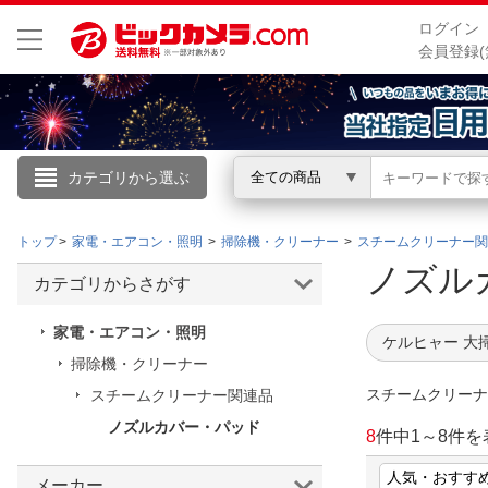
ログイン
会員登録(
カテゴリから選ぶ
全ての商品
こんにちは
トップ
家電・エアコン・照明
掃除機・クリーナー
スチームクリーナー関
ログイン
ノズル
カテゴリからさがす
新規会員登録
家電・エアコン・照明
ケルヒャー 大
掃除機・クリーナー
会員メニュー
スチームクリーナ
スチームクリーナー関連品
ノズルカバー・パッド
お買いもの履歴
8
件中
1
～
8
件を
閲覧履歴
メーカー