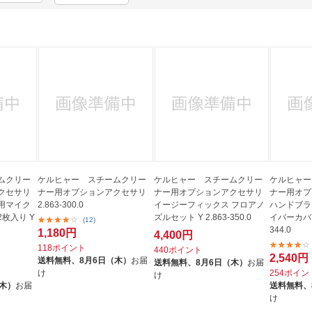
法
よくある質問・お問合せ
I
ご利用規約
E
ムクリー
ケルヒャー スチームクリー
ケルヒャー スチームクリー
ケルヒャー
クセサリ
ナー用オプションアクセサリ
ナー用オプションアクセサリ
ナー用オプ
用マイク
2.863-300.0
イージーフィックス フロアノ
ハンドブラ
枚入り Y
ズルセット Y 2.863-350.0
イバーカバー2
(12)
344.0
1,180円
4,400円
118ポイント
440ポイント
2,540円
送料無料、
8月6日（木）
お届
送料無料、
8月6日（木）
お届
け
254ポイン
け
（木）
お届
送料無料、
け