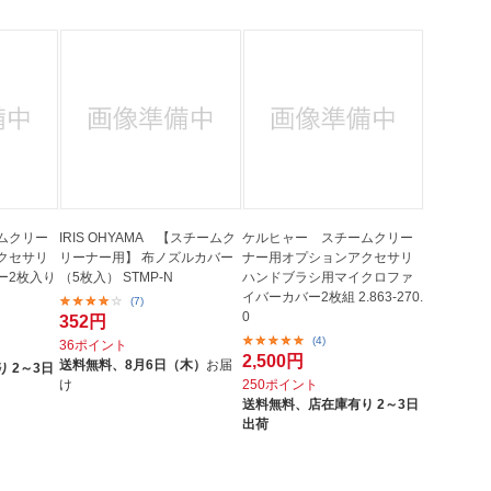
ムクリー
IRIS OHYAMA 【スチームク
ケルヒャー スチームクリー
クセサリ
リーナー用】 布ノズルカバー
ナー用オプションアクセサリ
ー2枚入り
（5枚入） STMP-N
ハンドブラシ用マイクロファ
イバーカバー2枚組 2.863-270.
(7)
0
352円
(4)
36ポイント
2,500円
送料無料、
8月6日（木）
お届
 2～3日
け
250ポイント
送料無料、
店在庫有り 2～3日
出荷