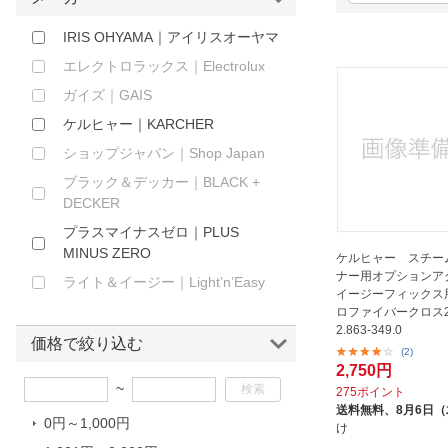
ほしいもの
IRIS OHYAMA｜アイリスオーヤマ
お知らせ
エレクトロラックス｜Electrolux
ガイズ｜GAIS
ケルヒャー｜KARCHER
ショップジャパン｜Shop Japan
ブラック＆デッカー｜BLACK +
DECKER
プラスマイナスゼロ｜PLUS
MINUS ZERO
ケルヒャー スチー
ナー用オプションア
ライト＆イージー｜Light’n’Easy
イージーフィックス
ロファイバークロス2
2.863-349.0
価格で絞り込む
(2)
2,750円
~
275ポイント
送料無料、
8月6日
0円～1,000円
け