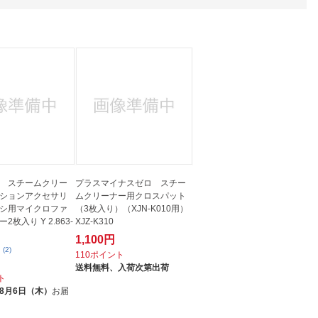
人窓口
R情報
nglish / 中文
 スチームクリー
プラスマイナスゼロ スチー
ションアクセサリ
ムクリーナー用クロスパット
シ用マイクロファ
（3枚入り）（XJN-K010用）
枚入り Y 2.863-
XJZ-K310
1,100円
(2)
110ポイント
送料無料、
入荷次第出荷
ト
8月6日（木）
お届