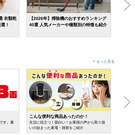
選 衣類乾
【2026年】掃除機のおすすめランキング
【20
厳選！
40選 人気メーカーや種類別の特徴も紹介
屋干し
もっと見る
こんな便利な商品あったのか！
人気売
ルです。裏
生活に役立つ！面白い！お客様の声から取り扱
カテゴ
いの始まった家電・雑貨をご紹介
けます