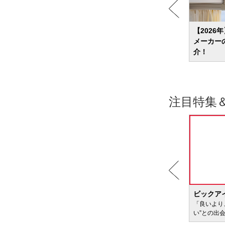
13選
【2026年】コードレス掃除機のおすすめ
【2026
紹介
ランキング24選 吸引力？軽さ？ニーズ別
メーカー
に商品を紹介
介！
注目特集
BIC WAVE
ビックア
サービ
「どきどき・わくわく」をさまざまなコンテン
「良いより
ツに載せてお届けします
い”との出