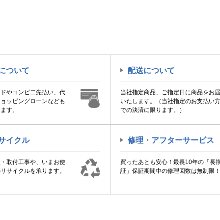
について
配送について
ードやコンビ二先払い、代
当社指定商品、ご指定日に商品をお
ショッピングローンなども
いたします。（当社指定のお支払い
けます。
での決済に限ります。）
サイクル
修理・アフターサービス
置・取付工事や、いまお使
買ったあとも安心！最長10年の「長
のリサイクルを承ります。
証」保証期間中の修理回数は無制限