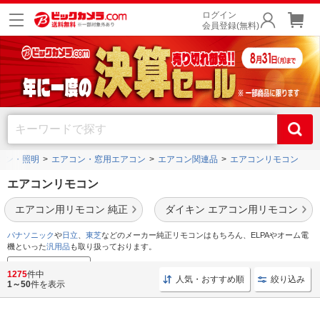
ログイン
会員登録(無料)
コン・照明
エアコン・窓用エアコン
エアコン関連品
エアコンリモコン
エアコンリモコン
エアコン用リモコン 純正
ダイキン エアコン用リモコン
パナソニック
や
日立
、
東芝
などのメーカー純正リモコンはもちろん、ELPAやオーム電
機といった
汎用品
も取り扱っております。
純正リモコン対応表
1275
件中
人気・おすすめ順
絞り込み
1～50
件を表示