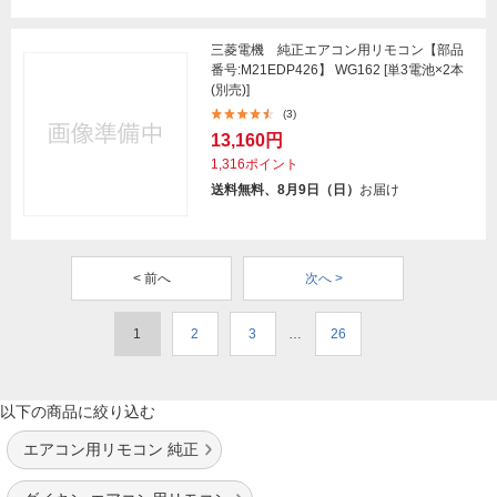
三菱電機 純正エアコン用リモコン【部品
番号:M21EDP426】 WG162 [単3電池×2本
(別売)]
(3)
13,160円
1,316ポイント
送料無料、8月9日（日）
お届け
< 前へ
次へ >
1
2
3
…
26
以下の商品に絞り込む
エアコン用リモコン 純正