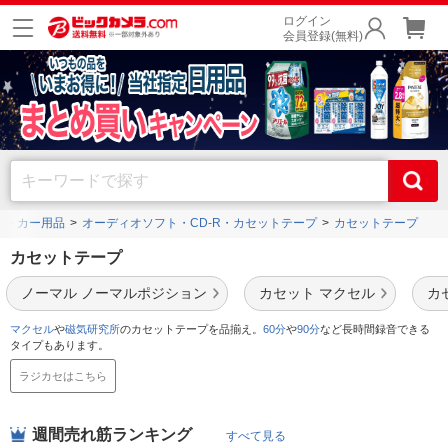
ログイン
会員登録(無料)
ノ・カー用品
オーディオソフト・CD-R・カセットテープ
カセットテープ
カセットテープ
ノーマル ノーマルポジション
カセット マクセル
カ
マクセル
や
磁気研究所
のカセットテープを品揃え。
60分
や
90分
など長時間録音できる
タイプもあります。
ラジカセはこちら
週間売れ筋ランキング
すべて見る