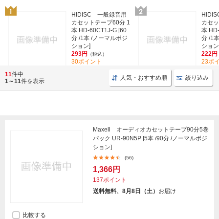
HIDISC 一般録音用
HID
カセットテープ60分 1
カセッ
本 HD-60CT1J-G [60
本 HD-
分 /1本 /ノーマルポジ
分 /1
ション]
ション
293円
222円
（税込）
30ポイント
23ポ
(2)
11
件中
人気・おすすめ順
絞り込み
1～11
件を表示
Maxell オーディオカセットテープ90分5巻
パック UR-90N5P [5本 /90分 /ノーマルポジ
ション]
(56)
1,366円
137ポイント
送料無料、8月8日（土）
お届け
比較する